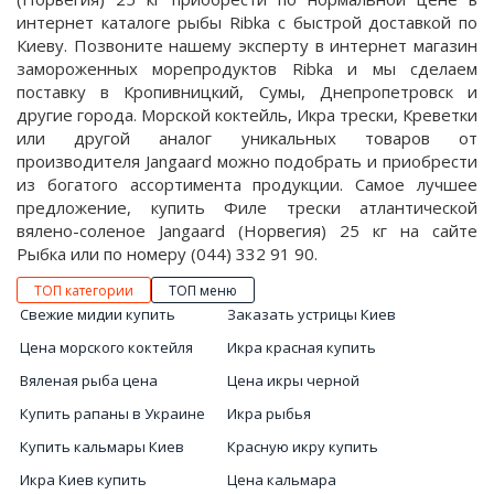
интернет каталоге рыбы Ribka с быстрой доставкой по
Киеву. Позвоните нашему эксперту в интернет магазин
замороженных морепродуктов Ribka и мы сделаем
поставку в Кропивницкий, Сумы, Днепропетровск и
другие города. Морской коктейль, Икра трески, Креветки
или другой аналог уникальных товаров от
производителя Jangaard можно подобрать и приобрести
из богатого ассортимента продукции. Самое лучшее
предложение, купить Филе трески атлантической
вялено-соленое Jangaard (Норвегия) 25 кг на сайте
Рыбка или по номеру (044) 332 91 90.
ТОП категории
ТОП меню
Свежие мидии купить
Заказать устрицы Киев
Цена морского коктейля
Икра красная купить
Вяленая рыба цена
Цена икры черной
Купить рапаны в Украине
Икра рыбья
Купить кальмары Киев
Красную икру купить
Икра Киев купить
Цена кальмара