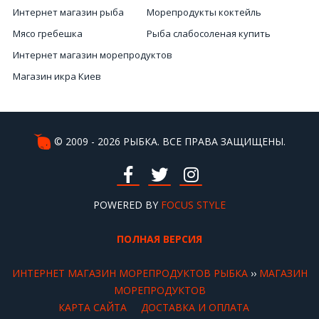
Интернет магазин рыба
Морепродукты коктейль
Мясо гребешка
Рыба слабосоленая купить
Интернет магазин морепродуктов
Магазин икра Киев
Стоимость черная икра
Мясо мидии
Морепродукты онлайн
© 2009 - 2026 РЫБКА. ВСЕ ПРАВА ЗАЩИЩЕНЫ.
Купить красную икру в Украине
Вяленая рыба купить Киев
Заказать лобстера
POWERED BY
FOCUS STYLE
ПОЛНАЯ ВЕРСИЯ
ИНТЕРНЕТ МАГАЗИН МОРЕПРОДУКТОВ РЫБКА
››
МАГАЗИН
МОРЕПРОДУКТОВ
КАРТА САЙТА
ДОСТАВКА И ОПЛАТА