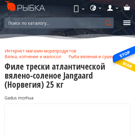
Интернет-магазин морепродуктов
Вялка, копчение и малосол
Рыба вяленая и сушеная
Филе трески атлантической
вялено-соленое Jangaard
(Норвегия) 25 кг
Gadus morhua