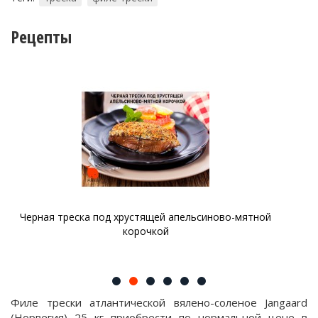
Рецепты
ьсиново-мятной
Хек, запеченный с картофелем и грибами
корочкой
Филе трески атлантической вялено-соленое Jangaard
(Норвегия) 25 кг приобрести по нормальной цене в