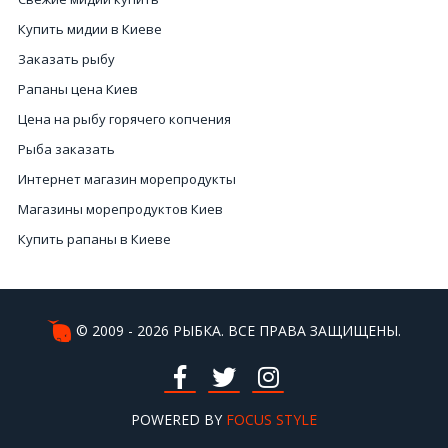
Купить мидии в Киеве
Заказать рыбу
Рапаны цена Киев
Цена на рыбу горячего копчения
Рыба заказать
Интернет магазин морепродукты
Магазины морепродуктов Киев
Купить рапаны в Киеве
Цены на красную икру
Морепродукты купить Украина
Цена креветки
© 2009 - 2026 РЫБКА. ВСЕ ПРАВА ЗАЩИЩЕНЫ.
Микс морепродуктов
Цена лобстера
Икра черная купить
POWERED BY
FOCUS STYLE