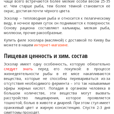
чаще всего встречаются более мелкие особи весом 25-35
кг. Чем старше рыба, тем более тёмной становится её
окрас, достигая почти чёрного цвета.
Эсколар – тепловодная рыба и относится к пелагическому
виду, в ночное время суток он поднимается к поверхности.
Основу рациона составляют кальмары, мелкая рыба,
моллюски, прочие ракообразные.
Купить филе эсколара (масляной) с доставкой по Киеву Вы
можете в нашем
интернет-магазине
.
Пищевая ценность и хим. состав
Эсколар имеет одну особенность, которую обязательно
следует знать
перед его покупкой: в процессе
жизнедеятельности рыбы в её мясе накапливаются
вещества, которые не способны перевариваться из-за
отсутствия необходимого фермента – это так называемые
эфиры жирных кислот. Попадая в организм человека в
большом количестве, эти вещества могут вызвать
расстройство пищеварения, которое проявляется
тошнотой, болью в животе и диареей. При этом стул имеет
оранжевый цвет и жирную консистенцию. Спустя 2-3 дня
симптомы проходят.