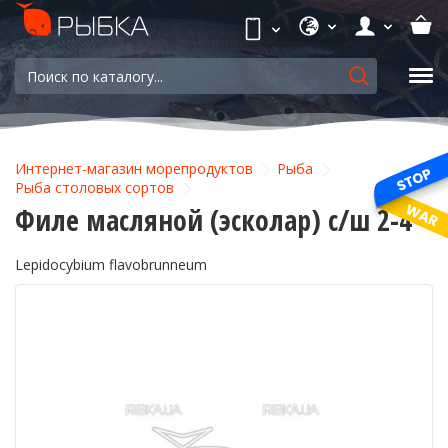
Интернет-магазин морепродуктов
Рыба
Рыба столовых сортов
Филе масляной (эсколар) с/ш 2-4
Lepidocybium flavobrunneum