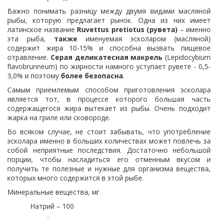
Важно понимать разницу между двумя видами масляной
рыбы, которую предлагает рынок. Одна из них имеет
латинское название
Ruvettus pretiotus (рувета)
– именно
эта рыба,
также
именуемая эсколаром (масляной)
содержит жира 10-15% и способна вызвать пищевое
отравление.
Серая деликатесная макрель
(Lepidocybium
flavobrunneum) по жирности намного уступает рувете - 0,5-
3,0% и поэтому
более безопасна
.
Самым приемлемым способом приготовления эсколара
является тот, в процессе которого большая часть
содержащегося жира вытекает из рыбы. Очень подходит
жарка на гриле или сковороде.
Во всяком случае, не стоит забывать, что употребление
эсколара именно в больших количествах может повлечь за
собой неприятные последствия. Достаточно небольшой
порции, чтобы насладиться его отменным вкусом и
получить те полезные и нужные для организма вещества,
которых много содержится в этой рыбе.
Минеральные вещества, мг
Натрий – 100