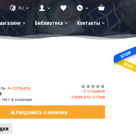
RU
магазине
Библиотека
Контакты
ель:
A-company
0 отзывов
8
Написать отзыв
: Нет в наличии
Уведомить о наличии
адки