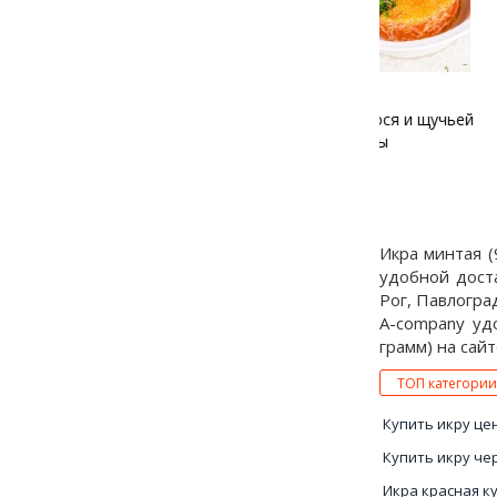
Тартар из лосося и щучьей
Тартар из фо
икры
и крас
Икра минтая (
удобной дост
Рог, Павлогра
A-company уд
грамм) на сайт
ТОП категории
Купить икру це
Купить икру че
Икра красная к