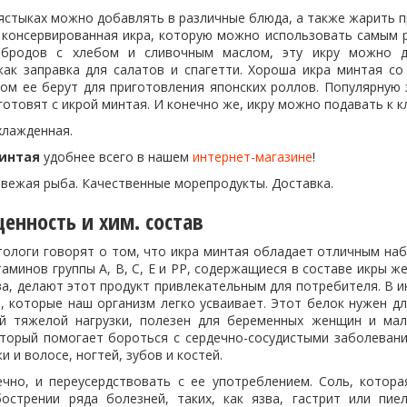
ястыках можно добавлять в различные блюда, а также жарить п
 консервированная икра, которую можно использовать самым
рбродов с хлебом и сливочным маслом, эту икру можно д
как заправка для салатов и спагетти. Хороша икра минтая с
ом ее берут для приготовления японских роллов. Популярную з
готовят с икрой минтая. И конечно же, икру можно подавать к 
хлажденная.
интая
удобнее всего в нашем
интернет-магазине
!
Свежая рыба. Качественные морепродукты. Доставка.
енность и хим. состав
етологи говорят о том, что икра минтая обладает отличным на
аминов группы А, В, С, Е и РР, содержащиеся в составе икры же
ва, делают этот продукт привлекательным для потребителя. В 
, которые наш организм легко усваивает. Этот белок нужен дл
й тяжелой нагрузки, полезен для беременных женщин и мал
оторый помогает бороться с сердечно-сосудистыми заболеван
и и волосе, ногтей, зубов и костей.
ечно, и переусердствовать с ее употреблением. Соль, котор
острении ряда болезней, таких, как язва, гастрит или пи