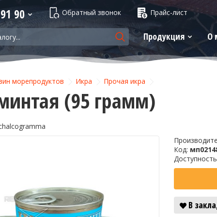
 91 90
Обратный звонок
Прайс-лист
Продукция
О 
зин морепродуктов
Икра
Прочая икра
минтая (95 грамм)
a chalcogramma
Производит
Код:
мп0214
Доступность
В закл