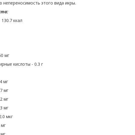
ю непереносимость этого вида икры.
кта:
 130.7 ккал
50 мг
ные кислоты - 0.3 г
4 мг
7 мг
2 мг
3 мг
2.0 мкг
 мг
 мг