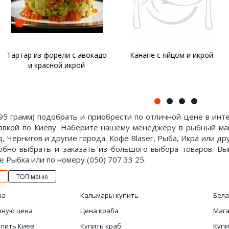
рели с авокадо
Канапе с яйцом и икрой
Салат с к
ной икрой
рисом и к
95 грамм) подобрать и приобрести по отличной цене в инт
авкой по Киеву. Наберите нашему менеджеру в рыбный маг
д, Чернигов и другие города. Кофе Blaser, Рыба, Икра или д
обно выбрать и заказать из большого выбора товаров. Вы
е Рыбка или по номеру (050) 707 33 25.
ТОП меню
на
Кальмары купить
Бела
рную цена
Цена краба
Мага
упить Киев
Купить краб
Купи