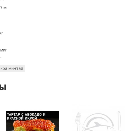
7 мг
г
мг
г
 мкг
г
икра минтая
ты