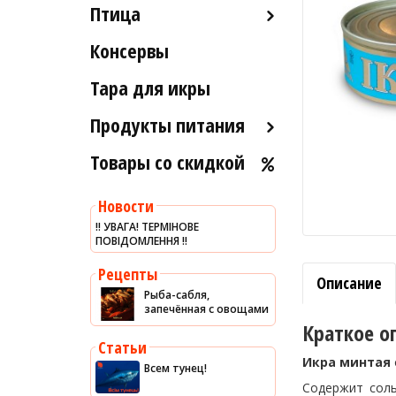
Птица
Икра вяленая
Лобстеры / Омары
Рыба вяленая и сушеная
Консервы
Индейка
Мидии
Рыба слабосоленая
Морской коктейль
Тара для икры
Рыба холодного и
Морские ежи
горячего копчения
Продукты питания
Мясо гребешка
Товары со скидкой
Оливковое масло
Рапаны
Хумус
Улитки
Новости
Уксус
Устрицы
‼️ УВАГА! ТЕРМІНОВЕ
ПОВІДОМЛЕННЯ ‼️
Сыры
Другое
Соусы
Рецепты
Описание
Рыба-сабля,
Сладости
запечённая с овощами
Рис
Краткое о
Статьи
Оливки
Икра минтая
Всем тунец!
Мясные изделия
Содержит соль