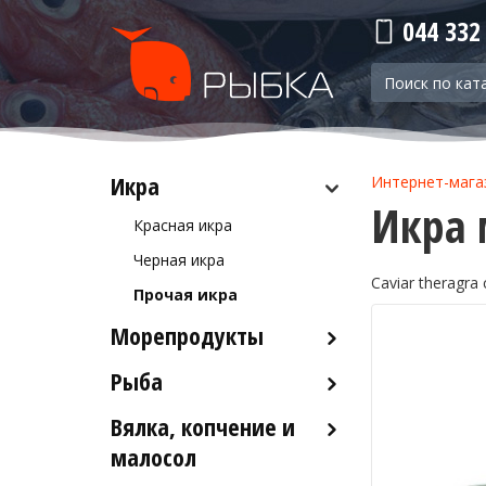
044 332
Икра
Интернет-мага
Икра 
Красная икра
Черная икра
Caviar theragr
Прочая икра
Морепродукты
Рыба
Кальмары
Осьминоги
Вялка, копчение и
Рыба деликатесных сортов
Крабы
малосол
Рыба столовых сортов
Креветки