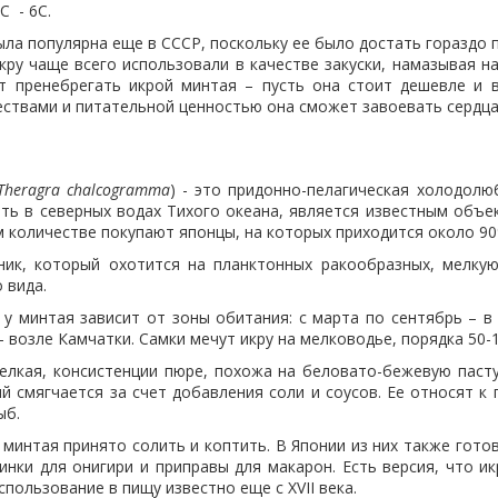
С - 6С.
ла популярна еще в СССР, поскольку ее было достать гораздо п
икру чаще всего использовали в качестве закуски, намазывая 
т пренебрегать икрой минтая – пусть она стоит дешевле и в
ествами и питательной ценностью она сможет завоевать сердца
Theragra chalcogramma
) - это придонно-пелагическая холодолю
ть в северных водах Тихого океана, является известным объек
м количестве покупают японцы, на которых приходится около 90
ик, который охотится на планктонных ракообразных, мелкую
 вида.
 у минтая зависит от зоны обитания: с марта по сентябрь – в
– возле Камчатки. Самки мечут икру на мелководье, порядка 50-
елкая, консистенции пюре, похожа на беловато-бежевую паст
й смягчается за счет добавления соли и соусов. Ее относят к
ыб.
 минтая принято солить и коптить. В Японии из них также гот
инки для онигири и приправы для макарон. Есть версия, что и
использование в пищу известно еще с XVII века.