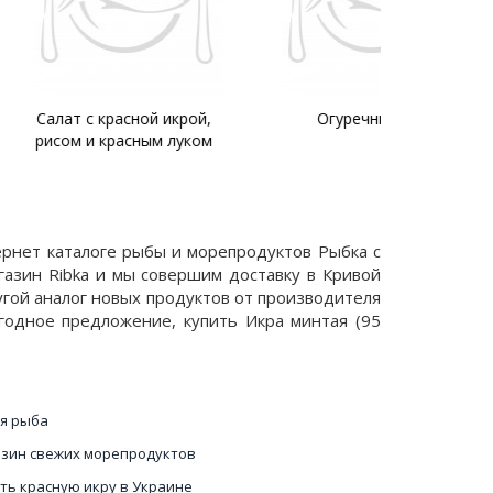
расной икрой,
Огуречный суп
Салат
расным луком
дальневост
мятно-лаймо
ернет каталоге рыбы и морепродуктов Рыбка с
азин Ribka и мы совершим доставку в Кривой
ругой аналог новых продуктов от производителя
годное предложение, купить Икра минтая (95
я рыба
зин свежих морепродуктов
ть красную икру в Украине