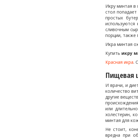
Икру минтая в 
стол попадает
простых буте
используются 
сливочным сыр
порции, также 
Икра минтая о
Купить
икру м
Красная икра
. 
Пищевая ц
И врачи, и ди
количество вит
другие вещест
происхождения
или длительно
холестерин, к
минтая для кож
Не стоит, кон
вредна при об