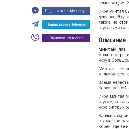
температуре -2
Макароны
Икра минтая бы
Подписаться в Messenger
Вино
дешевле. Эту 
также не стои
Кофе
Белое вино
Подписаться в Telegram
вкусовыми кач
Красное вино
Blaser
Описание
Подписаться в Viber
Минтай
(лат.
можно встрети
икру в большо
Минтай – хищн
мальков своего
Время нереста
Кореи, весной 
Икра минтая м
вкусом, которы
икра сиговых р
Ястыки с икрой
в качестве нач
Кореи, где ее 