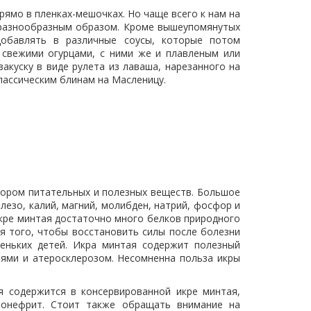
рямо в пленках-мешочках. Но чаще всего к нам на
 разнообразным образом. Кроме вышеупомянутых
обавлять в различные соусы, которые потом
о свежими огурцами, с ними же и плавленым или
акуску в виде рулета из лаваша, нарезанного на
классическим блинам на Масленицу.
бором питательных и полезных веществ. Большое
лезо, калий, магний, молибден, натрий, фосфор и
икре минтая достаточно много белков природного
я того, чтобы восстановить силы после болезни
еньких детей. Икра минтая содержит полезный
иями и атеросклерозом. Несомненна польза икры
ая содержится в консервированной икре минтая,
елонефрит. Стоит также обращать внимание на