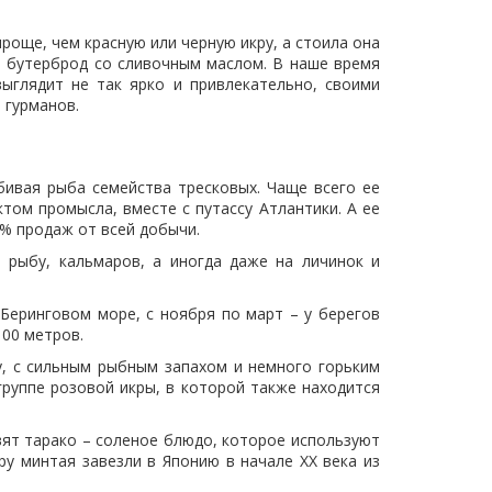
роще, чем красную или черную икру, а стоила она
на бутерброд со сливочным маслом. В наше время
ыглядит не так ярко и привлекательно, своими
 гурманов.
бивая рыба семейства тресковых. Чаще всего ее
том промысла, вместе с путассу Атлантики. А ее
% продаж от всей добычи.
 рыбу, кальмаров, а иногда даже на личинок и
 Беринговом море, с ноября по март – у берегов
100 метров.
у, с сильным рыбным запахом и немного горьким
 группе розовой икры, в которой также находится
овят тарако – соленое блюдо, которое используют
кру минтая завезли в Японию в начале ХХ века из