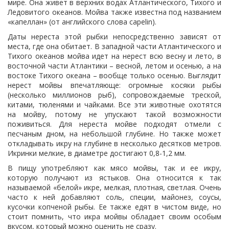
мире. Она живет в верхних водах Атлантического, Тихого и
Ледовитого океанов. Мойва также известна под названием
«капеллан» (от английского слова capelin).
Даты нереста этой рыбки непосредственно зависят от
места, где она обитает. В западной части Атлантического и
Тихого океанов мойва идет на нерест всю весну и лето, в
восточной части Атлантики – весной, летом и осенью, а на
востоке Тихого океана – вообще только осенью. Выглядит
нерест мойвы впечатляюще: огромные косяки рыбы
(несколько миллионов рыб), сопровождаемые треской,
китами, тюленями и чайками. Все эти животные охотятся
на мойву, потому не упускают такой возможности
поживиться. Для нереста мойве подходят отмели с
песчаным дном, на небольшой глубине. Но также может
откладывать икру на глубине в несколько десятков метров.
Икринки мелкие, в диаметре достигают 0,8-1,2 мм.
В пищу употребляют как мясо мойвы, так и ее икру,
которую получают из ястыков. Она относится к так
называемой «белой» икре, мелкая, плотная, светлая. Очень
часто к ней добавляют соль, специи, майонез, соусы,
кусочки копченой рыбы. Ее также едят в чистом виде, но
стоит помнить, что икра мойвы обладает своим особым
вкусом, который можно оценить не сразу.