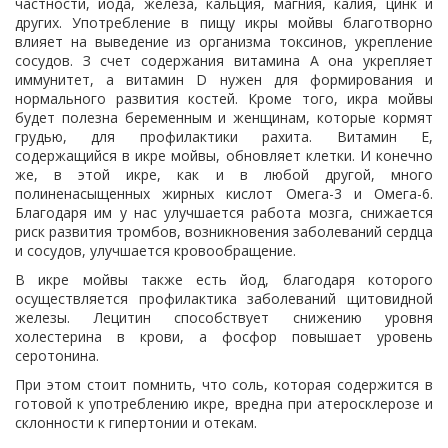
частности, йода, железа, кальция, магния, калия, цинк и
других. Употребление в пищу икры мойвы благотворно
влияет на выведение из организма токсинов, укрепление
сосудов. З счет содержания витамина А она укрепляет
иммунитет, а витамин D нужен для формирования и
нормального развития костей. Кроме того, икра мойвы
будет полезна беременным и женщинам, которые кормят
грудью, для профилактики рахита. Витамин Е,
содержащийся в икре мойвы, обновляет клетки. И конечно
же, в этой икре, как и в любой другой, много
полиненасыщенных жирных кислот Омега-3 и Омега-6.
Благодаря им у нас улучшается работа мозга, снижается
риск развития тромбов, возникновения заболеваний сердца
и сосудов, улучшается кровообращение.
В икре мойвы также есть йод, благодаря которого
осуществляется профилактика заболеваний щитовидной
железы. Лецитин способствует снижению уровня
холестерина в крови, а фосфор повышает уровень
серотонина.
При этом стоит помнить, что соль, которая содержится в
готовой к употреблению икре, вредна при атеросклерозе и
склонности к гипертонии и отекам.