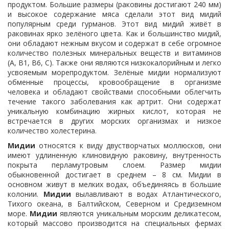
продуктом. Большие размеры (раковины достигают 240 мм)
и высокое содержание мяса сделали этот вид мидий
популярным среди гурманов. Этот вид мидий живёт в
раковинах ярко зелёного цвета. Как и большинство мидий,
они обладают нежным вкусом и содержат в себе огромное
количество полезных минеральных веществ и витаминов
(A, B1, B6, C). Также они являются низкокалорийным и легко
усвояемым морепродуктом. Зелёные мидии нормализуют
обменные процессы, кровообращение в организме
человека и обладают свойствами способными облегчить
течение такого заболевания как артрит. Они содержат
уникальную комбинацию жирных кислот, которая не
встречается в других морских организмах и низкое
количество холестерина.
Мидии
относятся к виду двустворчатых моллюсков, они
имеют удлиненную клиновидную раковину, внутренность
покрыта перламутровым слоем. Размер мидии
обыкновенной достигает в среднем – 8 см. Мидии в
основном живут в мелких водах, объединяясь в большие
колонии.
Мидии
вылавливают в водах Атлантического,
Тихого океана, в Балтийском, Северном и Средиземном
море.
Мидии
являются уникальным морским деликатесом,
который массово производится на специальных фермах