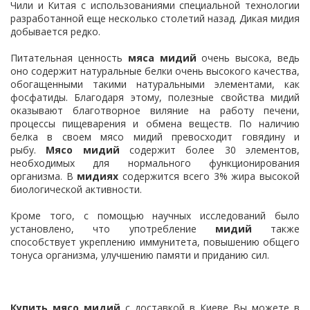
Чили и Китая с использованиями специальной технологии
разработанной еще несколько столетий назад. Дикая мидия
добывается редко.
Питательная ценность
мяса мидий
очень высока, ведь
оно содержит натуральные белки очень высокого качества,
обогащенными такими натуральными элементами, как
фосфатиды. Благодаря этому, полезные свойства мидий
оказывают благотворное виляние на работу печени,
процессы пищеварения и обмена веществ. По наличию
белка в своем мясо мидий превосходит говядину и
рыбу.
Мясо мидий
содержит более 30 элементов,
необходимых для нормального функционирования
организма. В
мидиях
содержится всего 3% жира высокой
биологической активности.
Кроме того, с помощью научных исследований было
установлено, что употребление
мидий
также
способствует укреплению иммунитета, повышению общего
тонуса организма, улучшению памяти и приданию сил.
Купить мясо мидий
с доставкой в Киеве Вы можете в