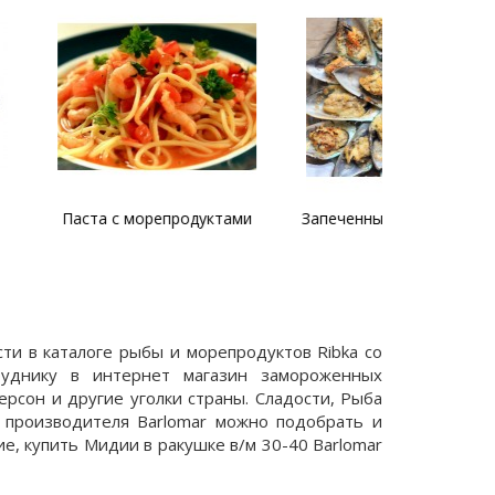
орепродуктами
Запеченные мидии с сыром
Паста 
сти в каталоге рыбы и морепродуктов Ribka со
руднику в интернет магазин замороженных
ерсон и другие уголки страны. Сладости, Рыба
т производителя Barlomar можно подобрать и
е, купить Мидии в ракушке в/м 30-40 Barlomar