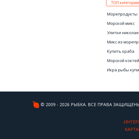
ТОП категории
Морепродукты
Морской микс
Улитки николае
Микс из мореп
Купить краба
Морской кокте
Икра рыбы куп
Купить икру Ук
© 2009 - 2026 РЫБКА. ВСЕ ПРАВА ЗАЩИЩЕНЫ
ИНТЕР
КАРТА