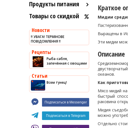
Продукты питания
Краткое о
Товары со скидкой
Оливковое масло
Мидии среди
Хумус
Пастеризованны
Новости
Уксус
Выращены в Ис
‼️ УВАГА! ТЕРМІНОВЕ
ПОВІДОМЛЕННЯ ‼️
Сыры
Эти мидии мож
Соусы
Рецепты
Описание
Рыба-сабля,
Сладости
Средиземноморс
запечённая с овощами
двустворчатый
Рис
океанов.
Статьи
Оливки
Как пригото
Всем тунец!
Мясные изделия
Мясо мидий на 
быстрый спос
Макароны
раковина откр
Подписаться в Messenger
Вино
Мидия съедобн
Кофе
Белое вино
можно употребл
Подписаться в Telegram
Отдельно стоит
Красное вино
Blaser