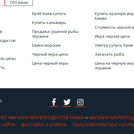
ТОП меню
Краб Киев купить
Купить красную икр
Киеве
Купить кальмары
Стоимость черной 
в
Продажа сушеной рыбы
Украина
Икра черная цена
родуктов
Ежики морские
Улитки купить Киев
Черный икра цена
Заказать рыба
йль цены
Цена черный икры
Цена на черную икр
ить
Украине
Креветки Киев
раина
Магазин черной ик
Мясо мидий купить
Рыба вяленая и суш
.
НЕТ МАГАЗИН МОРЕПРОДУКТОВ РЫБКА
››
МАГАЗИН МОРЕПРО
 САЙТА
ДОСТАВКА И ОПЛАТА
ПОЛЬЗОВАТЕЛЬСКОЕ СОГЛА