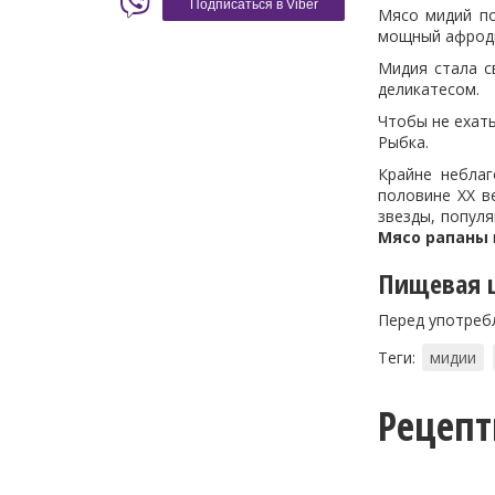
Подписаться в Viber
Мясо мидий по
мощный афроди
Мидия стала с
деликатесом.
Чтобы не ехать
Рыбка.
Крайне неблаг
половине XX в
звезды, популя
Мясо рапаны
Пищевая ц
Перед употреб
Теги:
мидии
Рецеп