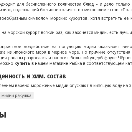
дходит для бесчисленного количества блюд – и дело только 
зиак, содержащий большое количество микроэлементов. «Полез
воеобразным символом морских курортов, хотя встретить её м
 на морской курорт всякий раз, как захочется мидий, есть лучш
оприятное воздействие на популяцию мидии оказывает вено
ека из Японского моря в Чёрное море. По причине отсутствия 
ция рапаны разрослась и наносит большой ущерб фауне Чёрного
можно
купить
в нашем магазине Рыбка в соответствующем кат
енность и хим. состав
лением варено-мороженые мидии опускают в кипящую воду на 3
мидии ракушка
ты