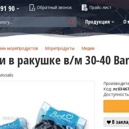
 91 90
Обратный звонок
Прайс-лист
Продукция
О 
зин морепродуктов
Морепродукты
Мидии
 в ракушке в/м 30-40 Barl
incialis
Производит
Код:
лс0346
Доступность
В закл