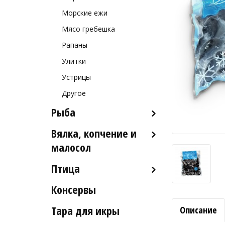
Морские ежи
Мясо гребешка
Рапаны
Улитки
Устрицы
Другое
Рыба
Вялка, копчение и
Рыба деликатесных сортов
малосол
Рыба столовых сортов
Птица
Икра вяленая
Рыба вяленая и сушеная
Консервы
Индейка
Рыба слабосоленая
Тара для икры
Описание
Рыба холодного и
горячего копчения