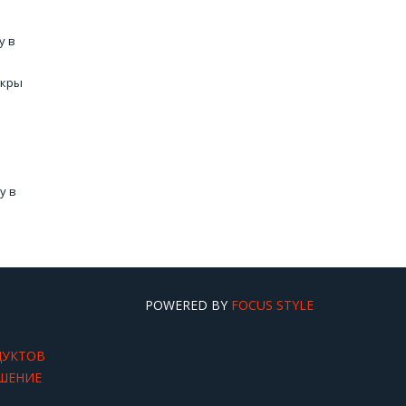
у в
икры
у в
ры
еная
POWERED BY
FOCUS STYLE
ДУКТОВ
ШЕНИЕ