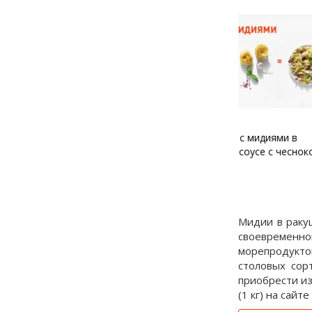
Паста с мидиями в
Жюльен с м
сливочном соусе с чесноком
Мидии в ракуш
своевременн
морепродуктов
столовых сор
приобрести из
(1 кг) на сайте