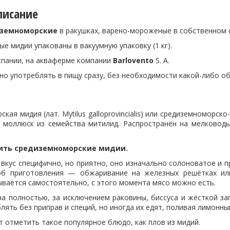
писание
земноморские
в ракушках, варено-мороженые в собственном со
е мидии упакованы в вакуумную упаковку (1 кг).
пании, на акваферме компании
Barlovento
S. A.
но употреблять в пищу сразу, без необходимости какой-либо о
кая мидия (лат. Mytilus galloprovincialis) или средиземноморс
 моллюск из семейства митилид. Распространён на мелководь
вить средиземноморские мидии.
вкус специфично, но приятно, оно изначально солоноватое и п
об приготовления — обжаривание на железных решётках или
ывается самостоятельно, с этого момента мясо можно есть.
а полностью, за исключением раковины, биссуса и жёсткой з
ять без приправ и специй, но иногда их едят, поливая лимонны
 отметить такое популярное блюдо, как плов из мидий.