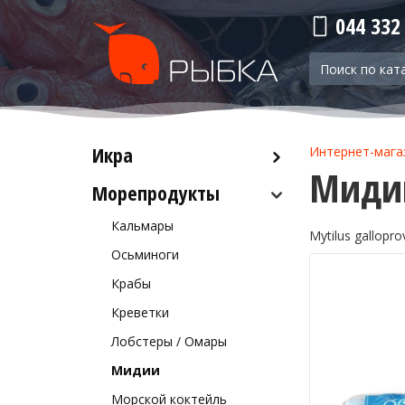
044 332
Икра
Интернет-мага
Мидии
Морепродукты
Красная икра
Черная икра
Кальмары
Mytilus galloprov
Прочая икра
Осьминоги
Крабы
Креветки
Лобстеры / Омары
Мидии
Морской коктейль