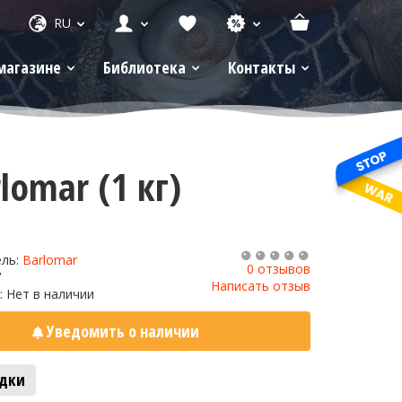
RU
магазине
Библиотека
Контакты
omar (1 кг)
ель:
Barlomar
0 отзывов
7
Написать отзыв
: Нет в наличии
Уведомить о наличии
адки