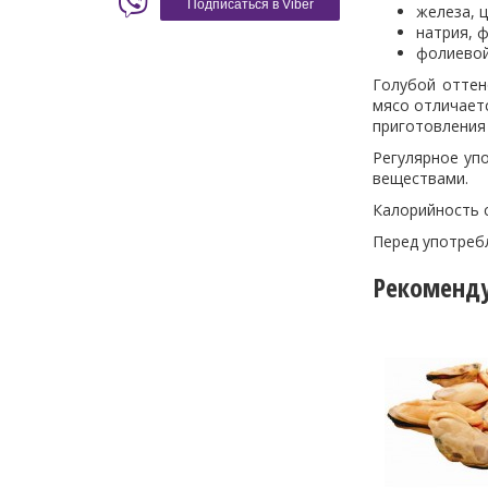
Подписаться в Viber
железа, ц
натрия, ф
фолиевой 
Голубой оттен
мясо отличаетс
приготовления 
Регулярное уп
веществами.
Калорийность ст
Перед употреб
Рекоменд