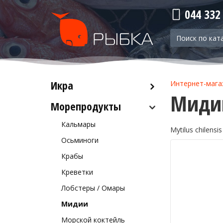
044 332
Икра
Интернет-мага
Мидии
Морепродукты
Красная икра
Черная икра
Кальмары
Mytilus chilensis
Прочая икра
Осьминоги
Крабы
Креветки
Лобстеры / Омары
Мидии
Морской коктейль