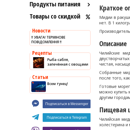
Продукты питания
Краткое о
Товары со скидкой
Оливковое масло
Мидии в ракуш
нет. В 1 килог
Хумус
Новости
Производитель: 
Уксус
‼️ УВАГА! ТЕРМІНОВЕ
Описание
ПОВІДОМЛЕННЯ ‼️
Сыры
Соусы
Рецепты
Чилийские мид
двустворчатых
Рыба-сабля,
Сладости
чистая, насыщ
запечённая с овощами
Рис
Собранные ми
Статьи
после того, ка
Оливки
Всем тунец!
Готовые мореп
Мясные изделия
можно купить м
другим городам
Макароны
Подписаться в Messenger
Вино
Пищевая ц
Кофе
Белое вино
Подписаться в Telegram
Чилийская мид
холестерина и
Красное вино
Blaser