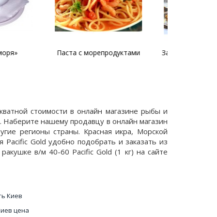
орепродуктами
Запеченные мидии с сыром
Паста 
декватной стоимости в онлайн магазине рыбы и
ы. Наберите нашему продавцу в онлайн магазин
угие регионы страны. Красная икра, Морской
 Pacific Gold удобно подобрать и заказать из
кушке в/м 40-60 Pacific Gold (1 кг) на сайте
ть Киев
Киев цена