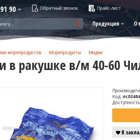
 91 90
Обратный звонок
Прайс-лист
Продукция
О 
зин морепродуктов
Морепродукты
Мидии
 в ракушке в/м 40-60 Чил
Производит
-6%
Код:
лс0348
Доступность
В закл