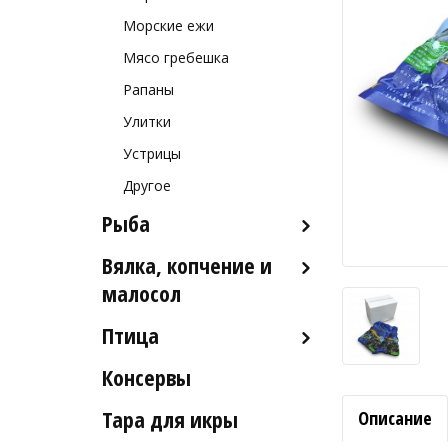
Морские ежи
Мясо гребешка
Рапаны
Улитки
Устрицы
Другое
Рыба
Вялка, копчение и
Рыба деликатесных сортов
малосол
Рыба столовых сортов
Птица
Икра вяленая
Рыба вяленая и сушеная
Консервы
Индейка
Рыба слабосоленая
Тара для икры
Описание
Рыба холодного и
горячего копчения