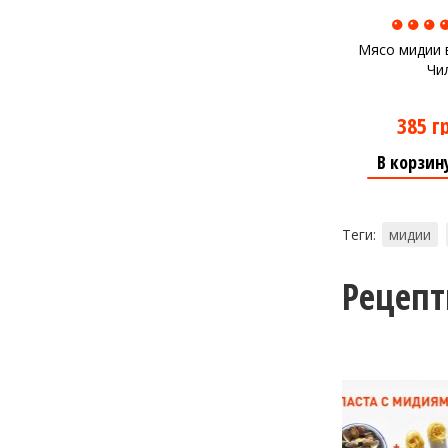
Мясо мидии в
Чи
385 г
В корзин
Теги:
мидии
Рецеп