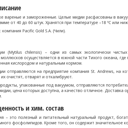
писание
ке вареные и замороженные. Целые мидии расфасованы в вакуум
рамме от 40 до 60 штук. Хранятся при температуре
–
18
ºС
или ниже
компания Pacific Gold S.A.
(Чили).
ии (
Mytilus chilensis
) – одни из самых экологически чистых
 моллюсков осуществляется в южной части Тихого океана, где 
енная кислородом и натуральным кормом.
дии отправляются на предприятие компания
St. Andrews
, на к
к их очистят, отварят и откалибруют.
родукты, упакованные под вакуумом, отправляются потребителя
идии, цена которых доступна, а качество отличное. Доставка ор
.
енность и хим. состав
ия – это полезный и питательный натуральный продукт, бога
 много фосфолипидов. Кроме того, он содержит значительное к