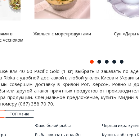
орепродуктами
Суп «Дары моря»
Паста с м
ке в/м 40-60 Pacific Gold (1 кг) выбрать и заказать по а
 Ribka с удобной доставкой в любой уголок Киева и Украин
 мы совершим доставку в Кривой Рог, Херсон, Ровно и др
бы или другой аналог приятных продуктов от производителя
ра продукции. Специальное предложение, купить Мидии в ра
о номеру (067) 358 70 70.
ТОП меню
Филе белой рыбы
Черная икра купи
кра
Рыба заказать онлайн
Купить лобстера 