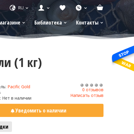
RU
магазине
Библиотека
Контакты
и (1 кг)
ель:
Pacific Gold
0 отзывов
4
Написать отзыв
: Нет в наличии
Уведомить о наличии
адки