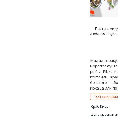
Паста с мидиями в
Жюльен с м
сливочном соусе с чесноком
Мидии в ракуш
морепродуктов
рыбы Ribka и
коктейль, Кра
богатого выбо
ribka.ua или п
ТОП категории
Краб Киев
Цена красная и