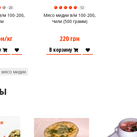
20
12
/м 100-200,
Мясо мидии в/м 100-200,
ли
Чили (500 грамм)
рн/кг
220 грн
у
В корзину
мясо мидии
ты