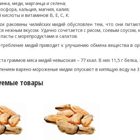
инка, меди, марганца и селена;
осфора, кальция, магния, калия;
кислоты и витаминов В, Е, С, К.
ок раковины чилийских мидий обусловлен тем, что они питаю
я нежным вкусом. Удачно сочетается с рисом, соевым соусом, 
пасты с морепродуктами и салатов.
отребление мидий приводит к улучшению обмена вещества в о
а граммов мяса мидий невысокая – 77 ккал. В них 11,5 г белка, 2
лением варено-мороженые мидии опускают в кипящую воду на 3
уемые товары