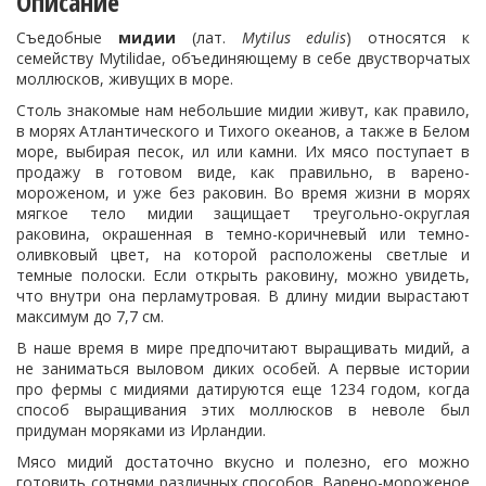
Описание
Съедобные
мидии
(лат.
Mytilus edulis
) относятся к
семейству Mytilidae, объединяющему в себе двустворчатых
моллюсков, живущих в море.
Столь знакомые нам небольшие мидии живут, как правило,
в морях Атлантического и Тихого океанов, а также в Белом
море, выбирая песок, ил или камни. Их мясо поступает в
продажу в готовом виде, как правильно, в варено-
мороженом, и уже без раковин. Во время жизни в морях
мягкое тело мидии защищает треугольно-округлая
раковина, окрашенная в темно-коричневый или темно-
оливковый цвет, на которой расположены светлые и
темные полоски. Если открыть раковину, можно увидеть,
что внутри она перламутровая. В длину мидии вырастают
максимум до 7,7 см.
В наше время в мире предпочитают выращивать мидий, а
не заниматься выловом диких особей. А первые истории
про фермы с мидиями датируются еще 1234 годом, когда
способ выращивания этих моллюсков в неволе был
придуман моряками из Ирландии.
Мясо мидий достаточно вкусно и полезно, его можно
готовить сотнями различных способов. Варено-мороженое