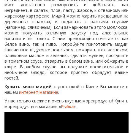
мясо достаточно разморозить и добавлять, как
ингредиент, в салаты, плов, пасту, жаркое, к отварному или
жареному картофелю. Мидий можно жарить как шашлык на
деревянных шпажках, и подавать с разными соусами
(например, сливочным). Если замариновать этого моллюска,
можно получить отличную закуску под алкогольные
напитки и не только. С ним превосходно сочетается как
белое вино, так и пиво. Попробуйте приготовить мидии,
запеченные в духовке под сыром, пожарить их с чесноком,
оливковым маслом и зеленью, сделать жульен, протушить
в томатном соусе, отварить в белом вине, или обжарить в
кляре. В любом случае вы получите восхитительное и
необычное блюдо, которое приятно обрадует вашим
гостей.
Купить мясо мидий
с доставкой в Киеве Вы можете в
нашем
интернет-магазине
.
У нас только свежие и очень вкусные морепродукты! Купить
морепродукты в магазине «
Рыбка
».