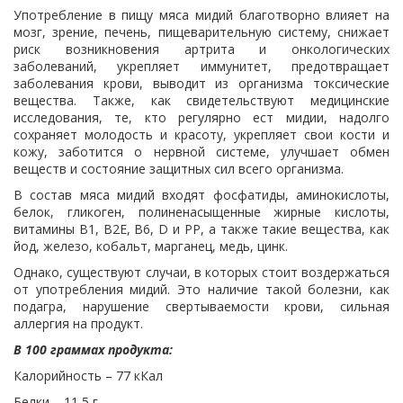
Употребление в пищу мяса мидий благотворно влияет на
мозг, зрение, печень, пищеварительную систему, снижает
риск возникновения артрита и онкологических
заболеваний, укрепляет иммунитет, предотвращает
заболевания крови, выводит из организма токсические
вещества. Также, как свидетельствуют медицинские
исследования, те, кто регулярно ест мидии, надолго
сохраняет молодость и красоту, укрепляет свои кости и
кожу, заботится о нервной системе, улучшает обмен
веществ и состояние защитных сил всего организма.
В состав мяса мидий входят фосфатиды, аминокислоты,
белок, гликоген, полиненасыщенные жирные кислоты,
витамины В1, В2Е, В6, D и РР, а также такие вещества, как
йод, железо, кобальт, марганец, медь, цинк.
Однако, существуют случаи, в которых стоит воздержаться
от употребления мидий. Это наличие такой болезни, как
подагра, нарушение свертываемости крови, сильная
аллергия на продукт.
В 100 граммах продукта:
Калорийность – 77 кКал
Белки – 11,5 г