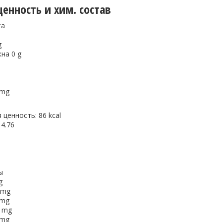
енность и хим. состав
та
g
на 0 g
 mg
 ценность: 86 kcal
4.76
ы
g
 mg
 mg
6 mg
 mg