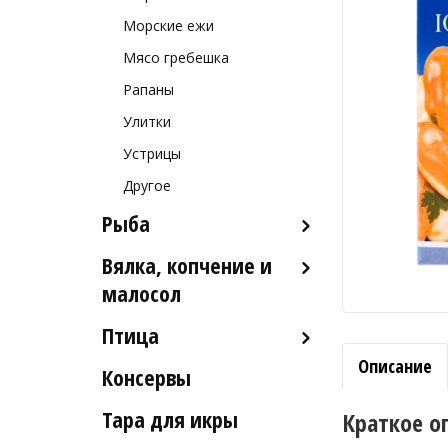
Морские ежи
Мясо гребешка
Рапаны
Улитки
Устрицы
Другое
Рыба
Вялка, копчение и
Рыба деликатесных сортов
малосол
Рыба столовых сортов
Птица
Икра вяленая
Рыба вяленая и сушеная
Описание
Консервы
Индейка
Рыба слабосоленая
Тара для икры
Краткое о
Рыба холодного и
горячего копчения