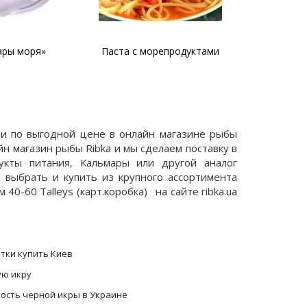
орепродуктами
Запеченные мидии с сыром
Паста 
ти по выгодной цене в онлайн магазине рыбы
йн магазин рыбы Ribka и мы сделаем поставку в
укты питания, Кальмары или другой аналог
о выбрать и купить из крупного ассортимента
0-60 Talleys (карт.коробка) на сайте ribka.ua
тки купить Киев
ю икру
ость черной икры в Украине