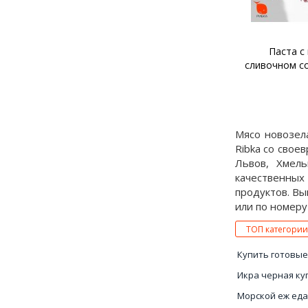
Паста с мидиями в
Жюльен с м
сливочном соусе с чесноком
Мясо новозел
Ribka со свое
Львов, Хмель
качественных 
продуктов. Вы
или по номеру 
ТОП категории
Купить готовые
Икра черная ку
Морской еж еда