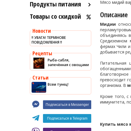
Продукты питания
Мясо мидий вар
Описание
Товары со скидкой
Оливковое масло
Хумус
Мидии
относя
перламутровым
Новости
Уксус
объединяясь 
‼️ УВАГА! ТЕРМІНОВЕ
Средиземном 
ПОВІДОМЛЕННЯ ‼️
Сыры
фермах Чили и
Соусы
добывается ре
Рецепты
Рыба-сабля,
Сладости
Питательная 
запечённая с овощами
обогащенными
Рис
благотворное 
Статьи
превосходит г
Оливки
Всем тунец!
организма. В
м
Мясные изделия
Кроме того, с
Макароны
иммунитета, п
Подписаться в Messenger
Вино
Кофе
Белое вино
Подписаться в Telegram
Купить мясо
Красное вино
Blaser