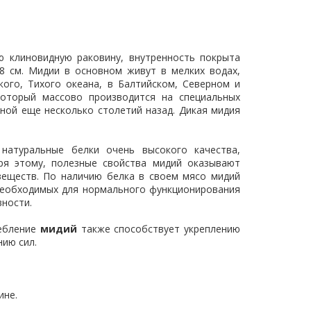
 клиновидную раковину, внутренность покрыта
8 см. Мидии в основном живут в мелких водах,
ого, Тихого океана, в Балтийском, Северном и
оторый массово производится на специальных
ной еще несколько столетий назад. Дикая мидия
натуральные белки очень высокого качества,
ря этому, полезные свойства мидий оказывают
веществ. По наличию белка в своем мясо мидий
необходимых для нормального функционирования
ности.
ребление
мидий
также способствует укреплению
ию сил.
ине.