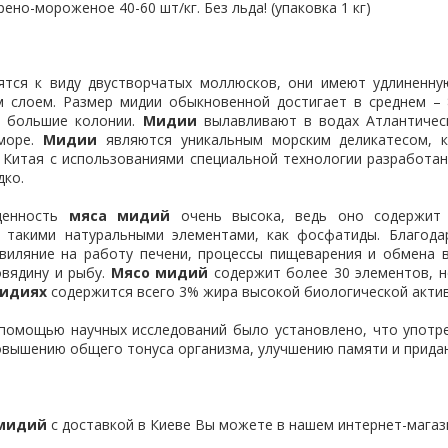
ено-мороженое 40-60 шт/кг. Без льда! (упаковка 1 кг)
тся к виду двустворчатых моллюсков, они имеют удлиненную
 слоем. Размер мидии обыкновенной достигает в среднем – 
в большие колонии.
Мидии
вылавливают в водах Атлантическ
море.
Мидии
являются уникальным морским деликатесом, к
 Китая с использованиями специальной технологии разработан
дко.
ценность
мяса мидий
очень высока, ведь оно содержит 
 такими натуральными элементами, как фосфатиды. Благода
виляние на работу печени, процессы пищеварения и обмена 
овядину и рыбу.
Мясо мидий
содержит более 30 элементов, 
идиях
содержится всего 3% жира высокой биологической актив
 помощью научных исследований было установлено, что упот
овышению общего тонуса организма, улучшению памяти и придан
 мидий
с доставкой в Киеве Вы можете в нашем интернет-магаз