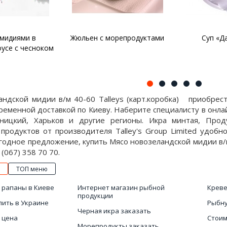
орепродуктами
Суп «Дары моря»
Паста с м
андской мидии в/м 40-60 Talleys (карт.коробка) приобрес
временной доставкой по Киеву. Наберите специалисту в онла
ницкий, Харьков и другие регионы. Икра минтая, Прод
продуктов от производителя Talley's Group Limited удобн
годное предложение, купить Мясо новозеландской мидии в/м 4
(067) 358 70 70.
ТОП меню
 рапаны в Киеве
Интернет магазин рыбной
Креве
продукции
пить в Украине
Рыбну
Черная икра заказать
 цена
Стоим
Морепродукты заказать