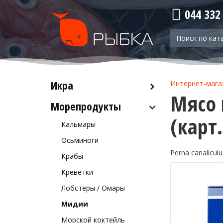
044 332
Икра
Интернет-мага
Мясо 
Морепродукты
Красная икра
(карт
Черная икра
Кальмары
Прочая икра
Осьминоги
Perna canaliculu
Крабы
Креветки
Лобстеры / Омары
Мидии
Морской коктейль