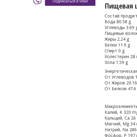
Подписаться в Viber
Пищевая ц
Состав продук
Вода 80.58 g
Углеводы 3.69 
Пищевые волок
Жиры 2.24 g
Белки 11.9 g
Спирт 0 g
Холестерин 28
Зола 1.59 g
Энергетическая
От Углеводов 1
От Жиров 20.16
От Белков 47.6
Макроэлемент
Калий, K 320 m
Кальций, Ca 26
Магний, Mg 34
Натрий, Na 28
Фосфор, P 197