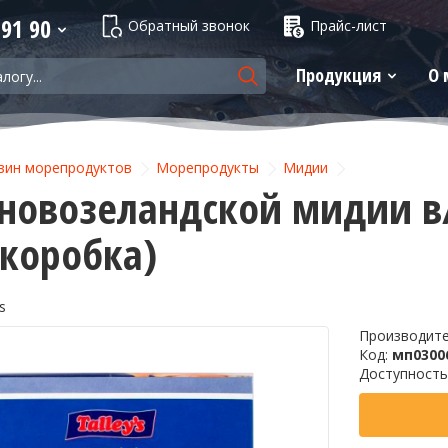
 91 90
Обратный звонок
Прайс-лист
Продукция
О 
зин морепродуктов
Морепродукты
Мидии
новозеландской мидии в/м
.коробка)
s
Производит
Код:
мп0300
Доступность