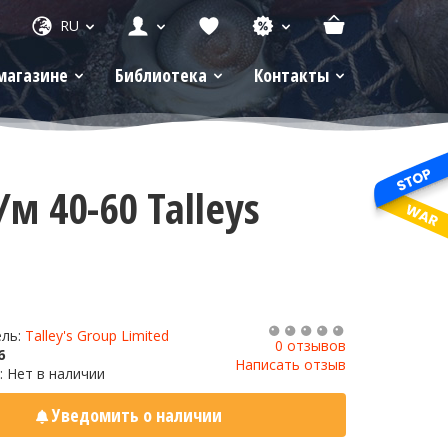
RU
магазине
Библиотека
Контакты
 40-60 Talleys
ель:
Talley's Group Limited
0 отзывов
6
Написать отзыв
: Нет в наличии
Уведомить о наличии