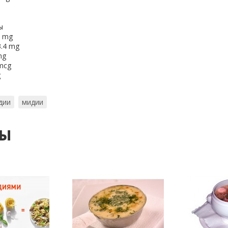
ы
5 mg
3.4 mg
mg
 mcg
g
дии
мидии
ты