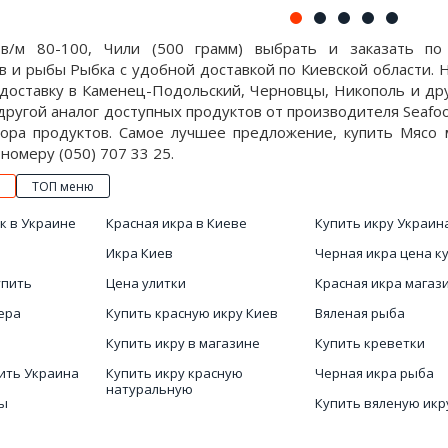
в/м 80-100, Чили (500 грамм) выбрать и заказать п
 и рыбы Рыбка с удобной доставкой по Киевской области. 
оставку в Каменец-Подольский, Черновцы, Никополь и друг
другой аналог доступных продуктов от производителя Seaf
ора продуктов. Самое лучшее предложение, купить Мясо м
о номеру (050) 707 33 25.
ТОП меню
к в Украине
Красная икра в Киеве
Купить икру Украин
Икра Киев
Черная икра цена к
упить
Цена улитки
Красная икра магаз
ера
Купить красную икру Киев
Вяленая рыба
Купить икру в магазине
Купить креветки
ить Украина
Купить икру красную
Черная икра рыба
натуральную
ры
Купить вяленую икр
Икра цена
кие
Морской еж икра це