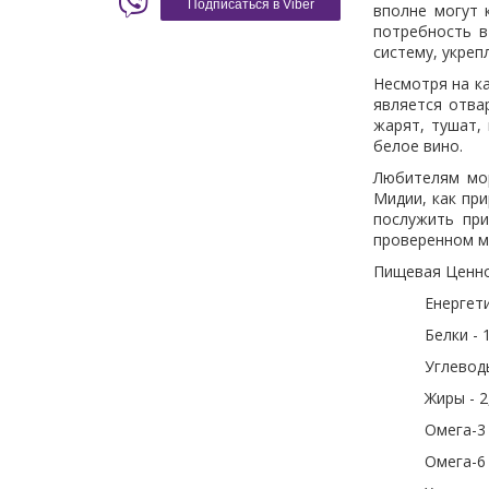
Подписаться в Viber
вполне могут 
потребность в
систему, укре
Несмотря на к
является отва
жарят, тушат,
белое вино.
Любителям мор
Мидии, как пр
послужить при
проверенном ме
Пищевая Ценнос
Енергети
Белки - 1
Углеводы
Жиры - 2
Омега-3 
Омега-6 