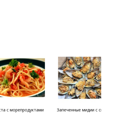
орепродуктами
Запеченные мидии с сыром
Паста 