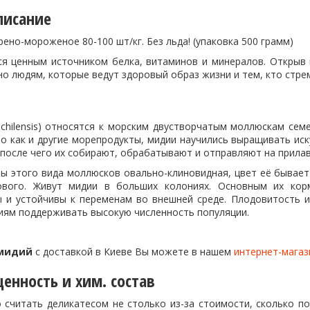
писание
ено-мороженое 80-100 шт/кг. Без льда! (упаковка 500 грамм)
я ценным источником белка, витаминов и минералов. Открыв 
о людям, которые ведут здоровый образ жизни и тем, кто стрем
s chilensis) относятся к морским двустворчатым моллюскам се
но как и другие морепродукты, мидии научились выращивать ис
 после чего их собирают, обрабатывают и отправляют на прилав
ы этого вида моллюсков овально-клиновидная, цвет её бывает 
ового. Живут мидии в больших колониях. Основным их кор
 и устойчивы к переменам во внешней среде. Плодовитость и
иям поддерживать высокую численность популяции.
 мидий
с доставкой в Киеве Вы можете в нашем
интернет-магаз
енность и хим. состав
 считать деликатесом не столько из-за стоимости, сколько по