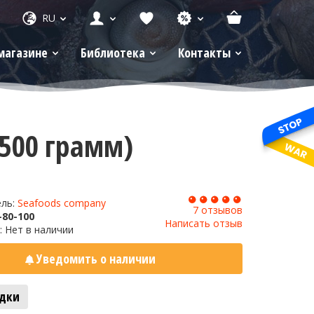
RU
магазине
Библиотека
Контакты
500 грамм)
ель:
Seafoods company
7 отзывов
80-100
Написать отзыв
: Нет в наличии
Уведомить о наличии
адки