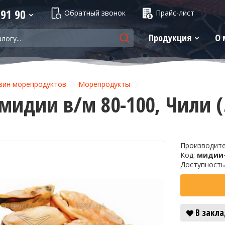
 91 90
Обратный звонок
Прайс-лист
Продукция
О 
зин морепродуктов
Морепродукты
мидии в/м 80-100, Чили (
Производит
Код:
мидии-
Доступность
В закл