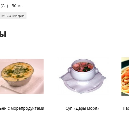
(Ca) - 50 мг.
мясо мидии
ты
орепродуктами
Суп «Дары моря»
Паста с м