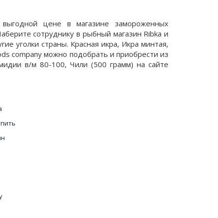
о выгодной цене в магазине замороженных
Наберите сотруднику в рыбный магазин Ribka и
ие уголки страны. Красная икра, Икра минтая,
oods company можно подобрать и приобрести из
идии в/м 80-100, Чили (500 грамм) на сайте
а
упить
ин
у
на