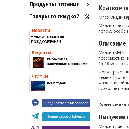
Продукты питания
Краткое о
Товары со скидкой
Оливковое масло
Мясо мидий вар
Хумус
Мидии являютс
Новости
потом, особенн
Уксус
‼️ УВАГА! ТЕРМІНОВЕ
Описание
ПОВІДОМЛЕННЯ ‼️
Сыры
Соусы
Рецепты
Мидии (Mytilu
повсеместно, 
Рыба-сабля,
Сладости
15-18 месяцев,
запечённая с овощами
Рис
Форма раковин
Статьи
тёмно-фиолет
Оливки
жизнеспособны
Всем тунец!
Мясные изделия
позволяет мид
Макароны
Подписаться в Messenger
Купить мясо
Вино
Пищевая ц
Кофе
Белое вино
Подписаться в Telegram
Красное вино
Blaser
Мидии принято