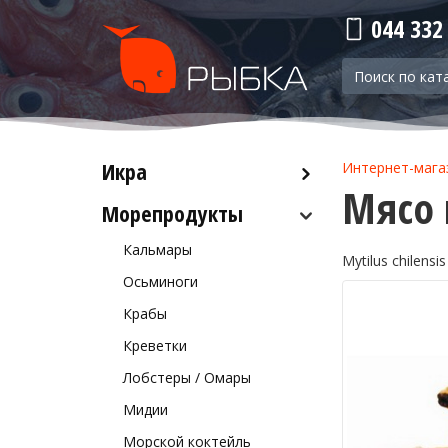
044 332
Икра
Интернет-мага
Мясо 
Морепродукты
Красная икра
Черная икра
Кальмары
Mytilus chilensis
Прочая икра
Осьминоги
Крабы
Креветки
Лобстеры / Омары
Мидии
Морской коктейль