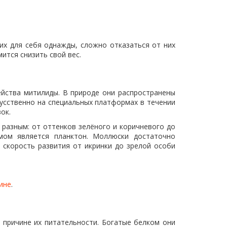
их для себя однажды, сложно отказаться от них
ится снизить свой вес.
мейства митилиды. В природе они распространены
кусственно на специальных платформах в течении
ок.
разным: от оттенков зелёного и коричневого до
мом является планктон. Моллюски достаточно
 скорость развития от икринки до зрелой особи
ине
.
 причине их питательности. Богатые белком они