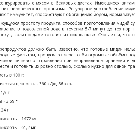
конкурировать с мясом в белковых диетах. Имеющиеся вита
 них человеческого организма. Регулярное употребление мид
пляют иммунитет, способствуют обогащению йодом, нормализует
ажущуюся простоту продукта, способов приготовления мидий с
ривание в подсоленной воде в течении 5-7 минут до тех пор, 
 пекут, солят и даже готовят из них шашлык. Считается, что 
епродуктов должно быть известно, что готовые мидии нельзя
иродные фильтры, пропускают через себя огромные объёмы вод
чиной пищевого отравления при неправильном хранении и у
сте и готовить их ровно столько, сколько нужно для одной тра
ть в 100 г:
ческая ценность - 360 кДж, 86 ккал
1,9 г
 - 3,69 г
,24 г
кислоты - 1472 мг
кислоты - 61,2 мг