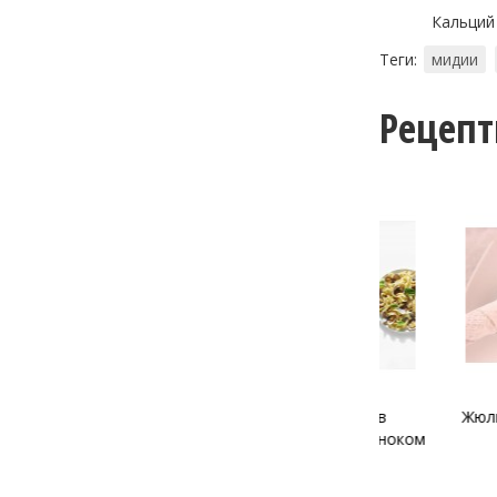
Кальций 
Теги:
мидии
Рецеп
Паста с мидиями в
Жюльен с м
сливочном соусе с чесноком