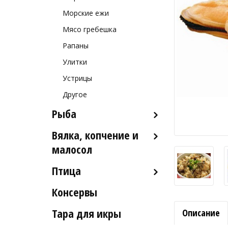
Морские ежи
Мясо гребешка
Рапаны
Улитки
Устрицы
Другое
Рыба
Вялка, копчение и
Рыба деликатесных сортов
малосол
Рыба столовых сортов
Птица
Икра вяленая
Рыба вяленая и сушеная
Консервы
Индейка
Рыба слабосоленая
Тара для икры
Описание
Рыба холодного и
горячего копчения