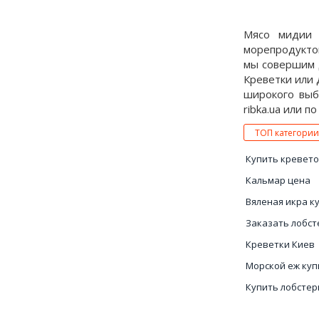
Мясо мидии 
морепродуктов
мы совершим д
Креветки или 
широкого выб
ribka.ua или п
ТОП категории
Купить кревето
Кальмар цена
Вяленая икра к
Заказать лобст
Креветки Киев
Морской еж куп
Купить лобсте
Гребешки морс