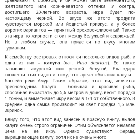
сравнивают с бронзой, и он может быть зеленоватого,
желтоватого или коричневатого оттенка. У осетра,
достигшего 20-летнего возраста, икра будет по-
настоящему черной. Во вкусе же этого продукта
чувствуется морской или йодистый привкус, а у более
дорогих вариантов — приятный орехово-сливочный. Также
эта икра по жирности стоит между белужьей и севрюжьей.
Но в любом случае, она придется по вкусу многим
гурманам.
К семейству осетровых относится несколько видов рыб, и
одна из них –
калуга
(лат.
Huso dauricus
). Ее также
называют амурской или речной белугой, благодаря
схожести этих видов и тому, что ареал обитания калуги –
бассейн реки Амур. Таким образом, этот вид является
пресноводным. Калуга – большая и красивая рыба,
способная вырастать до 5,6 метров в длину, весит порядка
1 тонны, и выметывает икру весом в 1/4 от собственного. В
среднем одна самка производит на свет порядка 1,5 млн.
икринок.
Ввиду того, что этот вид занесен в Красную Книгу, вылов
калуги очень строго ограничен. Этим объясняется немалая
цена на ее икру. Однако существуют фермы,
выращивающие калугу, хотя их не очень много.