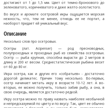
достигают от 1 до 1,5 мм. Цвет от темно-бронзового до
зеленоватого, коричневатого и даже желто-золотистого.
Во вкусе и аромате осетровой икры ощущается морская
нежность, что, тем не менее, отнюдь ее не портит, а
наоборот придает ей уникальный вкус.
Описание
Несколько слов про осетровых.
Осетры (лат. Acipenser) — род пресноводных,
полупроходных и проходных рыб из семейства осетровых.
Осетр — рыба крупная, способна вырасти до 2 метров в
длину и 200 кг весом. Среднестатистическая рыбина весит
от 60 до 80 кг.
Икра осетра, как и других его «собратьев» - достаточно
дорогой деликатес. Причин тому несколько. Во-первых,
осетр начинает метать икру в возрасте 10-12 лет. А во-
вторых, ее можно получить, только забив рыбу, а она, в
свою очередь, является достаточно редкой.
Икру осетра можно по праву назвать наиболее необычной
и непредсказуемой по цвету и по вкусу. Так, цвет ее обычно