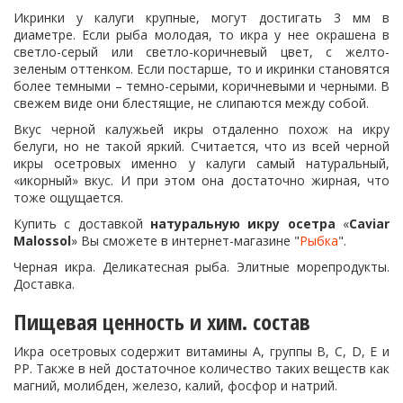
Икринки у калуги крупные, могут достигать 3 мм в
диаметре. Если рыба молодая, то икра у нее окрашена в
светло-серый или светло-коричневый цвет, с желто-
зеленым оттенком. Если постарше, то и икринки становятся
более темными – темно-серыми, коричневыми и черными. В
свежем виде они блестящие, не слипаются между собой.
Вкус черной калужьей икры отдаленно похож на икру
белуги, но не такой яркий. Считается, что из всей черной
икры осетровых именно у калуги самый натуральный,
«икорный» вкус. И при этом она достаточно жирная, что
тоже ощущается.
Купить с доставкой
натуральную икру осетра
«
Caviar
Malossol
» Вы сможете в интернет-магазине "
Рыбка
".
Черная икра. Деликатесная рыба. Элитные морепродукты.
Доставка.
Пищевая ценность и хим. состав
Икра осетровых содержит витамины А, группы В, С, D, Е и
РР. Также в ней достаточное количество таких веществ как
магний, молибден, железо, калий, фосфор и натрий.