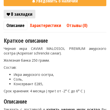
Уведомить о наличии
В закладки
Описание
Характеристики
Отзывы (0)
Краткое описание
Черная икра CAVIAR MALOSSOL PREMIUM амурского
осетра (Acipenser schrenckii caviar).
Железная банка 250 грамм.
Состав:
Икра амурского осетра,
Соль,
Консервант E285,
Срок хранения: 4 месяца ( при t от -2° С до 6° С )
Описание
Заказать с доставкой и
купить черную икру осетра
Вы