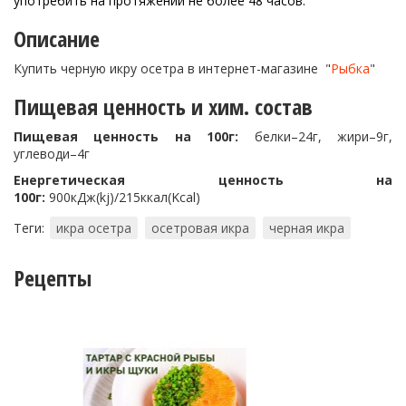
употребить на протяжении не более 48 часов.
Описание
Купить черную икру осетра в интернет-магазине "
Рыбка
"
Пищевая ценность и хим. состав
Пищевая ценность на 100г:
белки–24г, жири–9г,
углеводи–4г
Енергетическая ценность на
100г:
900кДж(kj)/215ккал(Kcal)
Теги:
икра осетра
осетровая икра
черная икра
Рецепты