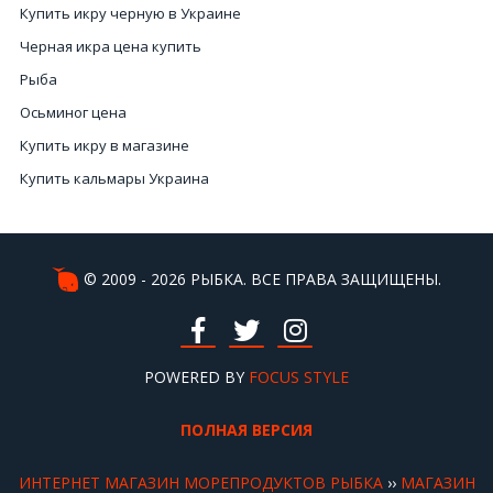
Купить икру черную в Украине
Черная икра цена купить
Рыба
Осьминог цена
Купить икру в магазине
Купить кальмары Украина
Доставка рыбы Киев
Продажа икры
Заказ устриц
© 2009 - 2026 РЫБКА. ВСЕ ПРАВА ЗАЩИЩЕНЫ.
Слабосоленая рыба купить
Черная икра рыба
Рыбная икра
POWERED BY
FOCUS STYLE
Купить икру Украина
ПОЛНАЯ ВЕРСИЯ
Икра вяленая цена
Купить устрицы Киев
ИНТЕРНЕТ МАГАЗИН МОРЕПРОДУКТОВ РЫБКА
››
МАГАЗИН