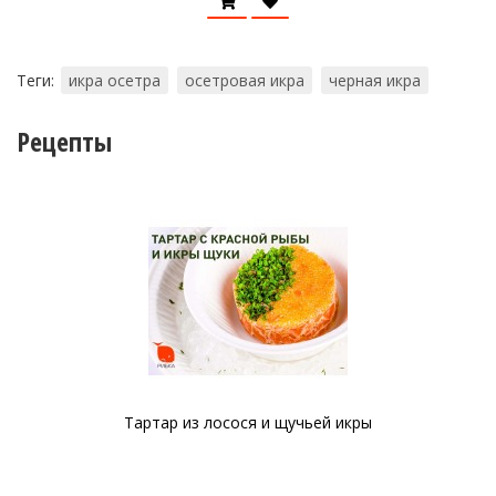
Теги:
икра осетра
осетровая икра
черная икра
Рецепты
чьей икры
Тартар из форели с авокадо и кр