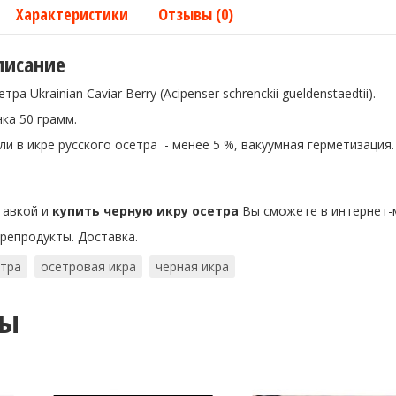
Характеристики
Отзывы (0)
писание
ра Ukrainian Caviar Berry (Acipenser schrenckii gueldenstaedtii).
ка 50 грамм.
и в икре русского осетра - менее 5 %, вакуумная герметизация.
тавкой и
купить черную икру осетра
Вы сможете в интернет-
репродукты. Доставка.
етра
осетровая икра
черная икра
ты