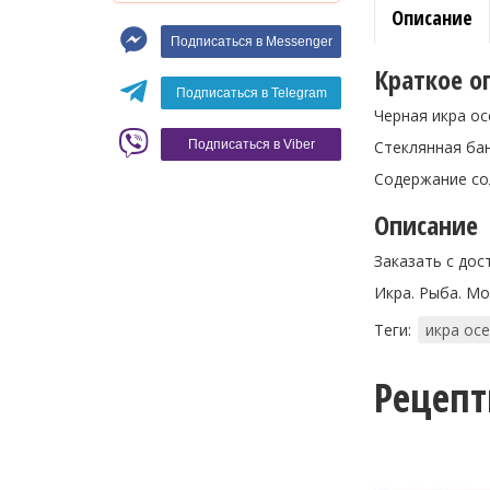
Описание
Макароны
Подписаться в Messenger
Вино
Краткое о
Кофе
Белое вино
Подписаться в Telegram
Черная икра осет
Красное вино
Blaser
Стеклянная бан
Подписаться в Viber
Содержание сол
Описание
Заказать с дос
Икра. Рыба. Мо
Теги:
икра ос
Рецеп