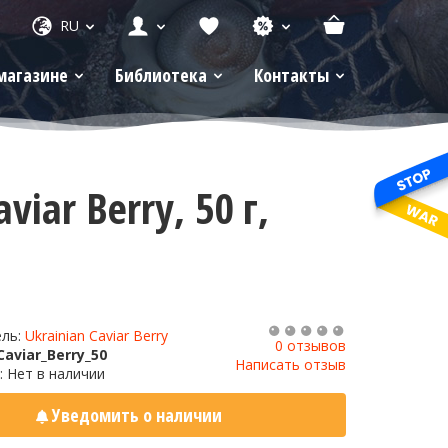
RU
магазине
Библиотека
Контакты
iar Berry, 50 г,
ель:
Ukrainian Caviar Berry
0 отзывов
aviar_Berry_50
Написать отзыв
: Нет в наличии
Уведомить о наличии