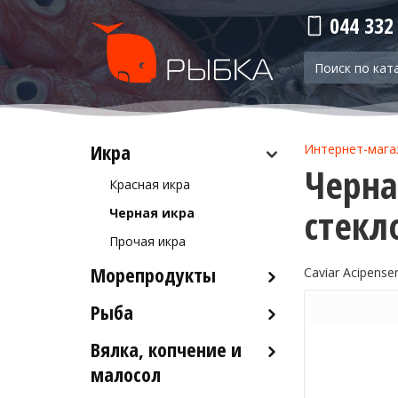
044 332
Икра
Интернет-мага
Черная
Красная икра
стекл
Черная икра
Прочая икра
Морепродукты
Caviar Acipenser
Рыба
Кальмары
Осьминоги
Вялка, копчение и
Рыба деликатесных сортов
Крабы
малосол
Рыба столовых сортов
Креветки