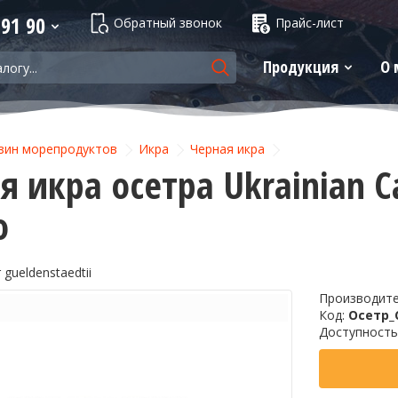
 91 90
Обратный звонок
Прайс-лист
Продукция
О 
зин морепродуктов
Икра
Черная икра
 икра осетра Ukrainian Cav
о
 gueldenstaedtii
Производит
Код:
Осетр_C
Доступность