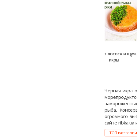
Тартар из лосося и щучьей
Тартар из фо
икры
и крас
Черная икра о
морепродукто
замороженных
рыба, Консер
огромного выб
сайте ribka.ua
ТОП категории