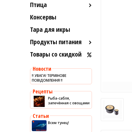
Птица
Икра вяленая
Лобстеры / Омары
Рыба вяленая и сушеная
Консервы
Индейка
Мидии
Рыба слабосоленая
Морской коктейль
Тара для икры
Рыба холодного и
Морские ежи
горячего копчения
Продукты питания
Мясо гребешка
Товары со скидкой
Оливковое масло
Рапаны
Хумус
Улитки
Новости
Уксус
Устрицы
‼️ УВАГА! ТЕРМІНОВЕ
ПОВІДОМЛЕННЯ ‼️
Сыры
Другое
Соусы
Рецепты
Рыба-сабля,
Сладости
запечённая с овощами
Рис
Статьи
Оливки
Всем тунец!
Мясные изделия