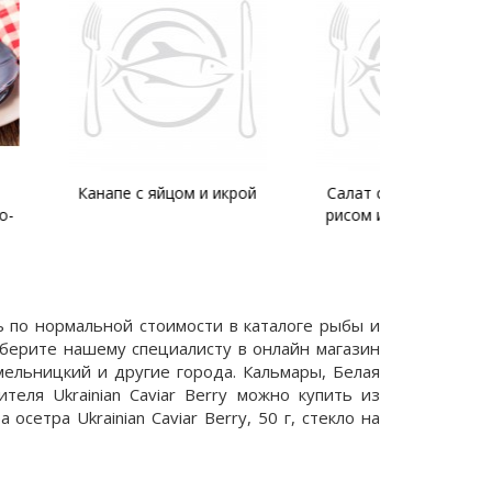
яйцом и икрой
Салат с красной икрой,
Огуре
рисом и красным луком
ать по нормальной стоимости в каталоге рыбы и
аберите нашему специалисту в онлайн магазин
ельницкий и другие города. Кальмары, Белая
еля Ukrainian Caviar Berry можно купить из
сетра Ukrainian Caviar Berry, 50 г, стекло на