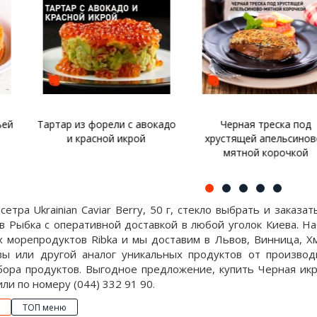
рели с авокадо
Черная треска под
Канапе с 
ной икрой
хрустящей апельсиново-
мятной корочкой
сетра Ukrainian Caviar Berry, 50 г, стекло выбрать и заказ
в Рыбка с оперативной доставкой в любой уголок Киева. Н
 морепродуктов Ribka и мы доставим в Львов, Винница, Хм
вы или другой аналог уникальных продуктов от производит
ора продуктов. Выгодное предложение, купить Черная икра о
 или по номеру (044) 332 91 90.
ТОП меню