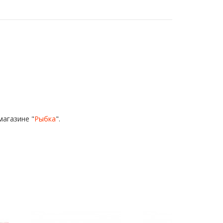
магазине "
Рыбка
".