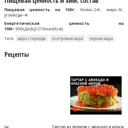
Пищевая ценность и хим. состав
Пищевая ценность на 100г:
белки–24г, жири–9г,
углеводи–4г
Енергетическая ценность на
100г:
900кДж(kj)/215ккал(Kcal)
Теги:
икра стерляди
осетровая икра
черная икра
Рецепты
Тартар из форели с авокадо и красной икрой