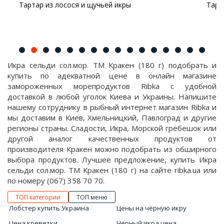
ьей икры
Тартар из форели с авокадо и кра
Икра сельди сол.мор. ТМ Кракен (180 г) подобрать и
купить по адекватной цене в онлайн магазине
замороженных морепродуктов Ribka с удобной
доставкой в любой уголок Киева и Украины. Напишите
нашему сотруднику в рыбный интернет магазин Ribka и
мы доставим в Киев, Хмельницкий, Павлоград и другие
регионы страны. Сладости, Икра, Морской гребешок или
другой аналог качественных продуктов от
производителя Кракен можно подобрать из обширного
выбора продуктов. Лучшее предложение, купить Икра
сельди сол.мор. ТМ Кракен (180 г) на сайте ribka.ua или
по номеру (067) 358 70 70.
ТОП категории
ТОП меню
Лобстер купить Украина
Цены на чёрную икру
Цена креветки
Черный икра цена