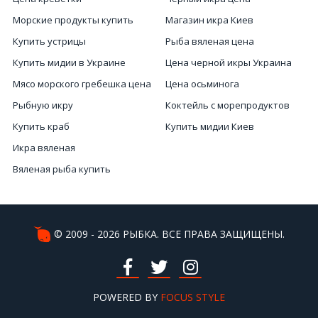
Морские продукты купить
Магазин икра Киев
Купить устрицы
Рыба вяленая цена
Купить мидии в Украине
Цена черной икры Украина
Мясо морского гребешка цена
Цена осьминога
Рыбную икру
Коктейль с морепродуктов
Купить краб
Купить мидии Киев
Икра вяленая
Вяленая рыба купить
Мясо белой рыбы
Белая рыба купить
Интернет магазин рыбных продуктов
© 2009 - 2026 РЫБКА. ВСЕ ПРАВА ЗАЩИЩЕНЫ.
Купить икру чёрную
Интернет магазин вяленой рыбы
Магазины морепродуктов
POWERED BY
FOCUS STYLE