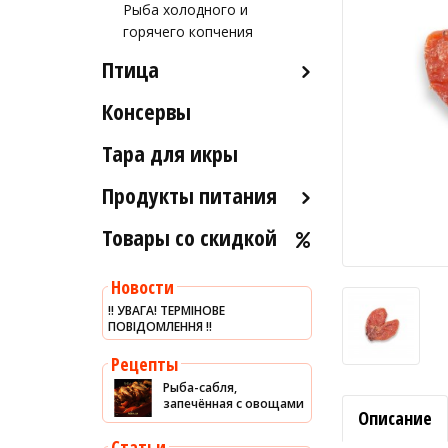
Рыба холодного и
Морские ежи
горячего копчения
Мясо гребешка
Птица
Рапаны
Консервы
Индейка
Улитки
Тара для икры
Устрицы
Другое
Продукты питания
Товары со скидкой
Оливковое масло
Хумус
Новости
Уксус
‼️ УВАГА! ТЕРМІНОВЕ
ПОВІДОМЛЕННЯ ‼️
Сыры
Соусы
Рецепты
Рыба-сабля,
Сладости
запечённая с овощами
Описание
Рис
Статьи