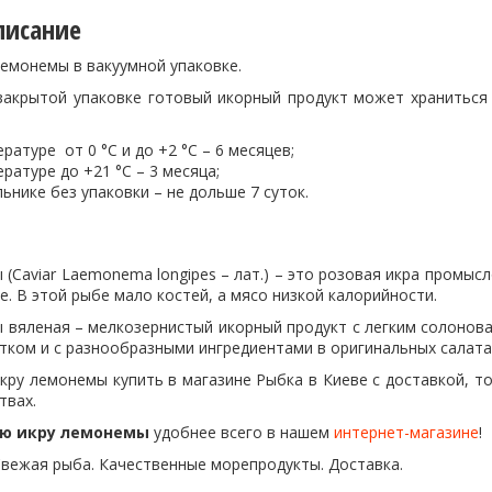
писание
лемонемы в вакуумной упаковке.
закрытой упаковке готовый икорный продукт может храниться 
ратуре от 0 °С и до +2 °С – 6 месяцев;
ратуре до +21 °С – 3 месяца;
ьнике без упаковки – не дольше 7 суток.
(Caviar Laemonema longipes – лат.) – это розовая икра промы
. В этой рыбе мало костей, а мясо низкой калорийности.
 вяленая – мелкозернистый икорный продукт с легким солонов
тком и с разнообразными ингредиентами в оригинальных салата
кру лемонемы купить в магазине Рыбка в Киеве с доставкой, т
твах.
ую икру лемонемы
удобнее всего в нашем
интернет-магазине
!
Свежая рыба. Качественные морепродукты. Доставка.