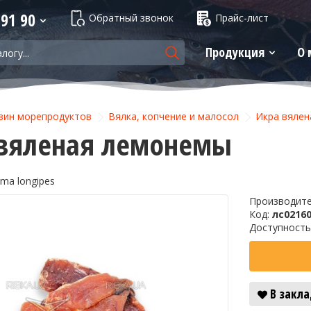
 91 90
Обратный звонок
Прайс-лист
Продукция
О 
зин морепродуктов
Вялка, копчение и малосол
Икра вялен
вяленая лемонемы
ma longipes
Производит
Код:
лс0216
Доступность
В закл