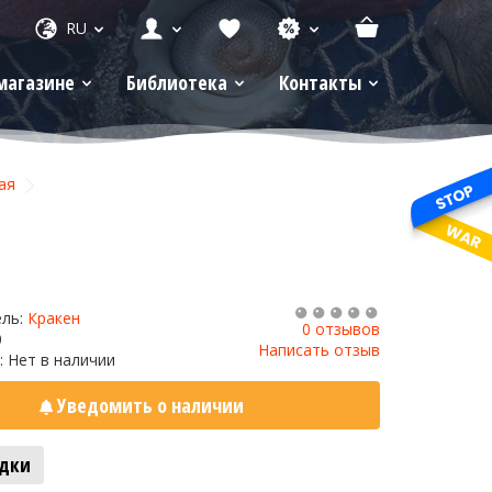
RU
магазине
Библиотека
Контакты
ая
ель:
Кракен
0 отзывов
0
Написать отзыв
: Нет в наличии
Уведомить о наличии
адки