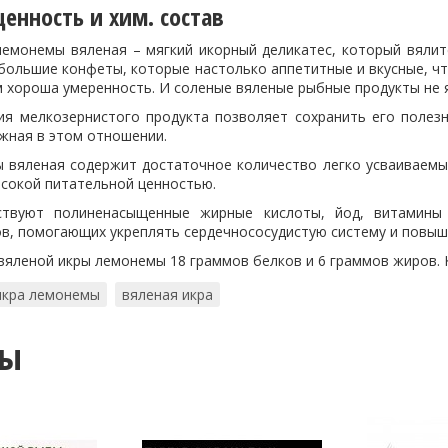
енность и хим. состав
лемонемы вяленая – мягкий икорный деликатес, который вяли
большие конфеты, которые настолько аппетитные и вкусные, чт
ем хороша умеренность. И соленые вяленые рыбные продукты не
ия мелкозернистого продукта позволяет сохранить его полезн
жная в этом отношении.
 вяленая содержит достаточное количество легко усваиваемы
ысокой питательной ценностью.
ствуют полиненасыщенные жирные кислоты, йод, витамины
в, помогающих укреплять сердечнососудистую систему и повыш
вяленой икры лемонемы 18 граммов белков и 6 граммов жиров. К
икра лемонемы
вяленая икра
ты