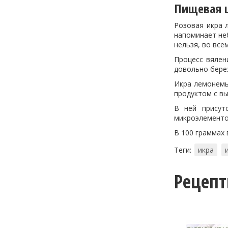
Пищевая ц
Розовая икра 
напоминает не
нельзя, во вс
Процесс вялен
довольно бере
Икра лемонемы
продуктом с в
В ней присут
микроэлементо
В 100 граммах 
Теги:
икра
Рецеп