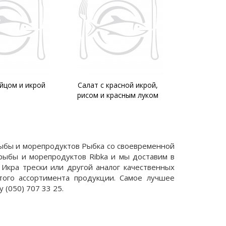
расной икрой,
Огуречный суп
Салат
расным луком
дальневост
мятно-лаймо
рыбы и морепродуктов Рыбка со своевременной
рыбы и морепродуктов Ribka и мы доставим в
 Икра трески или другой аналог качественных
того ассортимента продукции. Самое лучшее
 (050) 707 33 25.