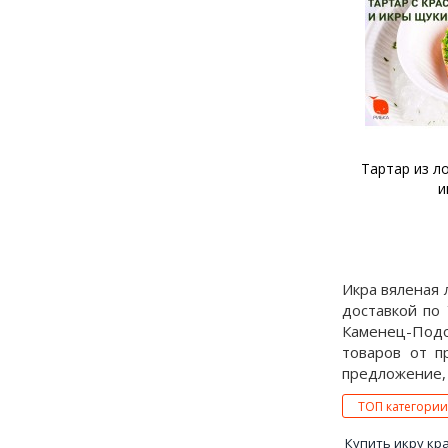
Тартар из лосося и щучьей
Тартар из фо
икры
и крас
Икра вяленая 
доставкой по
Каменец-Подо
товаров от п
предложение, 
ТОП категории
Купить икру кр