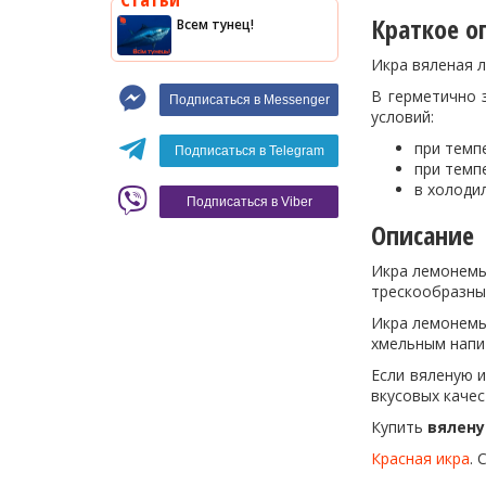
Оливки
Краткое о
Всем тунец!
Мясные изделия
Икра вяленая 
Макароны
В герметично 
Подписаться в Messenger
Вино
условий:
Кофе
Белое вино
при темпе
Подписаться в Telegram
при темпе
Красное вино
Blaser
в холодил
Подписаться в Viber
Описание
Икра лемонемы 
трескообразные
Икра лемонемы
хмельным напи
Если вяленую и
вкусовых качес
Купить
вялен
Красная икра
. 