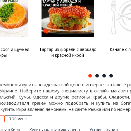
рели с авокадо
Канапе с яйцом и икрой
Салат с к
ной икрой
рисом и к
лемонемы купить по адекватной цене в интернет каталоге 
 Украине. Наберите нашему специалисту в онлайн магазин 
льский, Сумы, Одесса и другие регионы. Крабы, Сладости,
роизводителя Кракен можно подобрать и купить из бога
купить Икра вяленая лемонемы на сайте Рыбка или по номеру
ТОП меню
асную Киев
Купить красную икру цена
Устрицы купить