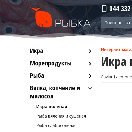
044 332
Икра
Интернет-мага
Икра 
Морепродукты
Красная икра
Черная икра
Рыба
Кальмары
Caviar Laemone
Прочая икра
Осьминоги
Вялка, копчение и
Рыба деликатесных сортов
Крабы
малосол
Рыба столовых сортов
Креветки
Икра вяленая
Лобстеры / Омары
Рыба вяленая и сушеная
Мидии
Рыба слабосоленая
Морской коктейль