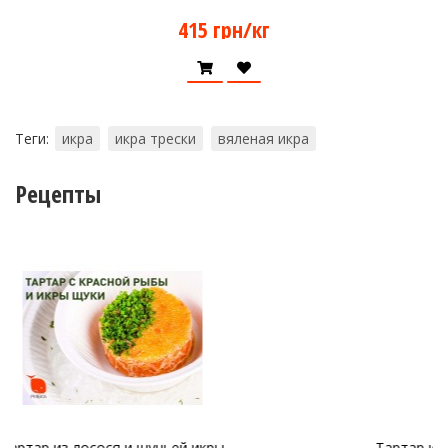
415 грн/кг
Теги:
икра
икра трески
вяленая икра
Рецепты
Тартар из форели с авокадо и красной икрой