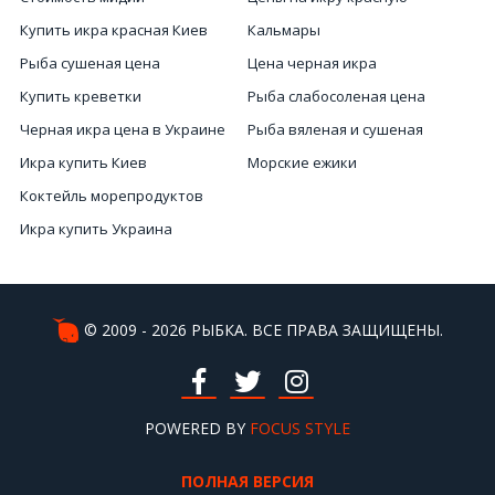
Купить икра красная Киев
Кальмары
Рыба сушеная цена
Цена черная икра
Купить креветки
Рыба слабосоленая цена
Черная икра цена в Украине
Рыба вяленая и сушеная
Икра купить Киев
Морские ежики
Коктейль морепродуктов
Икра купить Украина
Сушеная вяленая рыба
Морские ежи купить
Цена черной икры в Киеве
© 2009 - 2026 РЫБКА. ВСЕ ПРАВА ЗАЩИЩЕНЫ.
Продажа рыбы
Слабосоленая рыба
Морских ежей купить
POWERED BY
FOCUS STYLE
ПОЛНАЯ ВЕРСИЯ