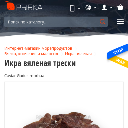
Интернет-магазин морепродуктов
Вялка, копчение и малосол
Икра вяленая
Икра вяленая трески
Caviar Gadus morhua