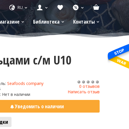
RU
магазине
Библиотека
Контакты
ьцами с/м U10
ель:
Seafoods company
0 отзывов
6
Написать отзыв
: Нет в наличии
Уведомить о наличии
адки