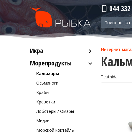
044 332
Икра
Интернет-мага
Кальм
Морепродукты
Красная икра
Черная икра
Кальмары
Teuthida
Прочая икра
Осьминоги
Крабы
Креветки
Лобстеры / Омары
Мидии
Морской коктейль