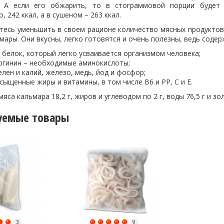
. А если его обжарить, то в стограммовой порции будет 
, 242 ккал, а в сушеном – 263 ккал.
тесь уменьшить в своем рационе количество мясных продуктов,
мары. Они вкусны, легко готовятся и очень полезны, ведь соде
 белок, который легко усваивается организмом человека;
аргинин – необходимые аминокислоты;
елен и калий, железо, медь, йод и фосфор;
сыщенные жиры и витамины, в том числе В6 и РР, С и Е.
мяса кальмара 18,2 г, жиров и углеводом по 2 г, воды 76,5 г и зол
уемые товары
3
9