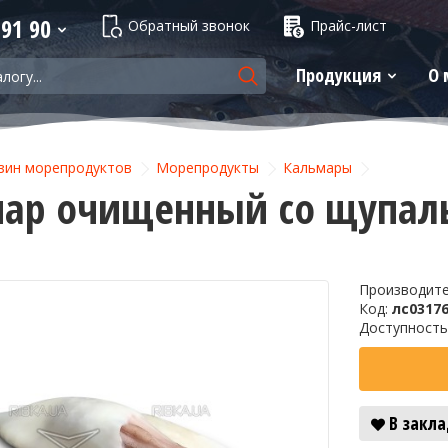
 91 90
Обратный звонок
Прайс-лист
Продукция
О 
зин морепродуктов
Морепродукты
Кальмары
ар очищенный со щупал
Производит
Код:
лс0317
Доступность
В закл