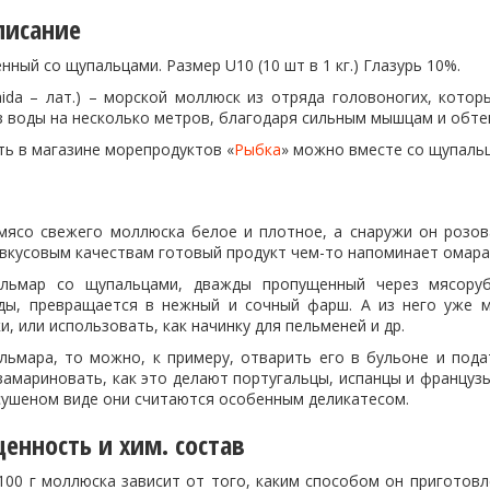
писание
ный со щупальцами. Размер U10 (10 шт в 1 кг.) Глазурь 10%.
hida – лат.) – морской моллюск из отряда головоногих, кот
з воды на несколько метров, благодаря сильным мышцам и обт
ть в магазине морепродуктов «
Рыбка
» можно вместе со щупальц
мясо свежего моллюска белое и плотное, а снаружи он розов
вкусовым качествам готовый продукт чем-то напоминает омара
льмар со щупальцами, дважды пропущенный через мясоруб
ды, превращается в нежный и сочный фарш. А из него уже 
и, или использовать, как начинку для пельменей и др.
альмара, то можно, к примеру, отварить его в бульоне и пода
амариновать, как это делают португальцы, испанцы и французы
 сушеном виде они считаются особенным деликатесом.
енность и хим. состав
100 г моллюска зависит от того, каким способом он приготовл