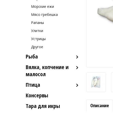
Морские ежи
Мясо гребешка
Рапаны
Улитки
Устрицы
Другое
Рыба
Вялка, копчение и
Рыба деликатесных сортов
малосол
Рыба столовых сортов
Птица
Икра вяленая
Рыба вяленая и сушеная
Консервы
Индейка
Рыба слабосоленая
Тара для икры
Описание
Рыба холодного и
горячего копчения