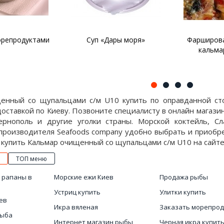
орепродуктами
Суп «Дары моря»
Фарширов
кальма
енный со щупальцами с/м U10 купить по оправданной сто
оставкой по Киеву. Позвоните специалисту в онлайн магазин
ернополь и другие уголки страны. Морской коктейль, С
 производителя Seafoods company удобно выбрать и приобр
купить Кальмар очищенный со щупальцами с/м U10 на сайте 
ТОП меню
 рапаны в
Морские ежи Киев
Продажа рыбы
Устриц купить
Улитки купить
ев
Икра вяленая
Заказать морепро
рыба
Интернет магазин рыбы
Черная икра купит