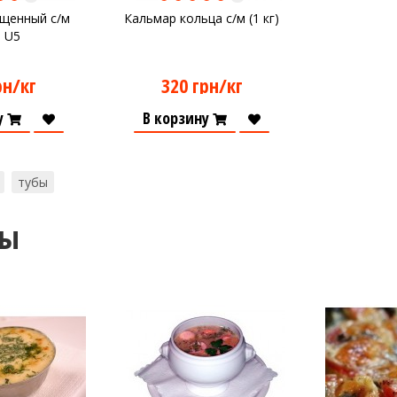
щенный с/м
Кальмар кольца с/м (1 кг)
 U5
рн/кг
320 грн/кг
у
В корзину
тубы
ты