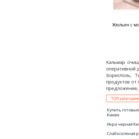
Нежная паста с кальмарами
Жюльен с м
и зеленым горошком
Кальмар очищ
оперативной д
Борисполь, Т
продуктов от
предложение, 
ТОП категории
Купить готовые
Киеве
Икра черная Ки
Слабосоленая 