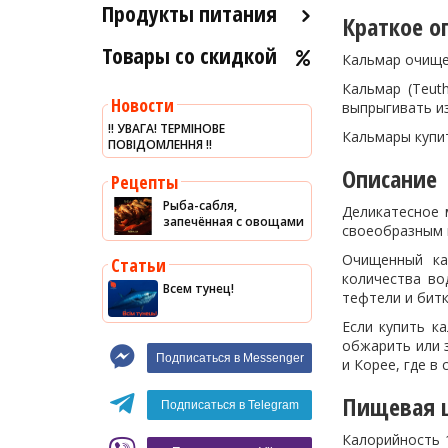
Продукты питания
Краткое о
Товары со скидкой
Оливковое масло
Кальмар очищен
Хумус
Кальмар (Teut
Новости
выпрыгивать и
Уксус
‼️ УВАГА! ТЕРМІНОВЕ
Кальмары купи
ПОВІДОМЛЕННЯ ‼️
Сыры
Описание
Соусы
Рецепты
Рыба-сабля,
Сладости
Деликатесное 
запечённая с овощами
своеобразным 
Рис
Очищенный ка
Статьи
Оливки
количества во
Всем тунец!
тефтели и битк
Мясные изделия
Если купить к
Макароны
обжарить или з
Подписаться в Messenger
и Корее, где в
Вино
Пищевая ц
Кофе
Белое вино
Подписаться в Telegram
Красное вино
Blaser
Калорийность 