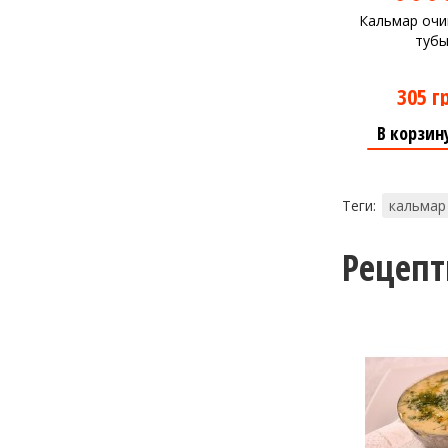
Кальмар очи
тубы
305 г
В корзин
Теги:
кальмар
Рецеп