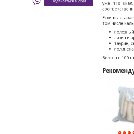
Подписаться в Viber
уже 110 ккал
соответственно
Если вы старае
том числе каль
полезный
лизин и 
таурин, с
полинена
Белков в 100 г 
Рекоменд