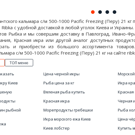
нтского кальмара с/м 500-1000 Pacific Freezing (Перу) 21 к
 Ribka с удобной доставкой в любой уголок Киева и Украины
тов Рыбка и мы совершим доставку в Павлоград, Ивано-Фра
ания, Красная икра или другой аналог доступных продукто
рать и приобрести из большого ассортимента товаров
льмара с/м 500-1000 Pacific Freezing (Перу) 21 кг на сайте rib
ТОП меню
аказать
Цена черной икры
Морской
икру Киев
Рыба цена за кг
Икра кра
ушеную
Вяленая рыба купить
Красная
родукты
Красная икра
Черная 
зин рыбной
Морепродукты гребешки
Рыба хо
Икра морского ежа Киев
Цена чё
ежа
Киев лобстер
Купить 