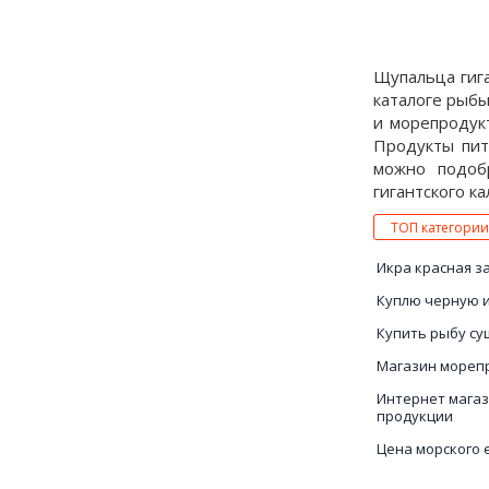
Щупальца гига
каталоге рыбы
и морепродук
Продукты пит
можно подоб
гигантского ка
ТОП категории
Икра красная з
Куплю черную 
Купить рыбу с
Магазин мореп
Интернет мага
продукции
Цена морского 
Морские ежики