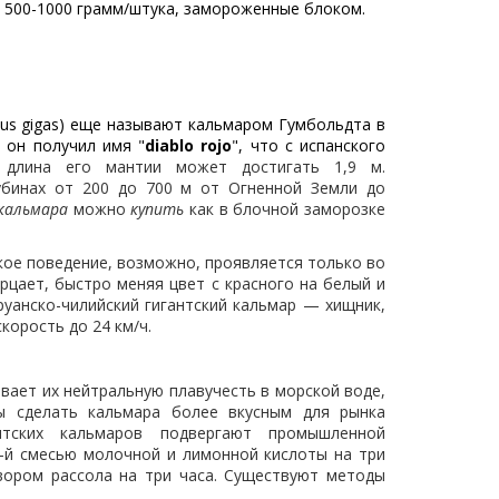
 500-1000 грамм/штука, замороженные блоком.
icus gigas) еще называют кальмаром Гумбольдта в
 он получил имя "
diablo rojo
", что с испанского
 длина его мантии может достигать 1,9 м.
убинах от 200 до 700 м от Огненной Земли до
кальмара
можно
купить
как в блочной заморозке
кое поведение, возможно, проявляется только во
рцает, быстро меняя цвет с красного на белый и
руанско-чилийский гигантский кальмар — хищник,
корость до 24 км/ч.
ает их нейтральную плавучесть в морской воде,
ы сделать кальмара более вкусным для рынка
антских кальмаров подвергают промышленной
%-й смесью молочной и лимонной кислоты на три
вором рассола на три часа. Существуют методы