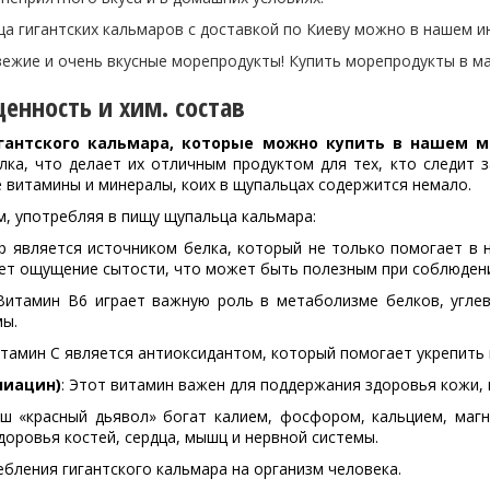
а гигантских кальмаров с доставкой по Киеву можно в нашем и
вежие и очень вкусные морепродукты! Купить морепродукты в ма
енность и хим. состав
гантского кальмара, которые можно купить в нашем 
лка, что делает их отличным продуктом для тех, кто следит з
 витамины и минералы, коих в щупальцах содержится немало.
м, употребляя в пищу щупальца кальмара:
ар является источником белка, который не только помогает в
ает ощущение сытости, что может быть полезным при соблюден
 Витамин
B
6 играет важную роль в метаболизме белков, угле
мы.
итамин C является антиоксидантом, который помогает укрепить
ниацин)
: Этот витамин важен для поддержания здоровья кожи,
аш «красный дьявол» богат калием, фосфором, кальцием, маг
оровья костей, сердца, мышц и нервной системы.
бления гигантского кальмара на организм человека.