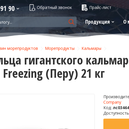
 91 90
Обратный звонок
Прайс-лист
Продукция
О 
зин морепродуктов
Морепродукты
Кальмары
ьца гигантского кальмара
c Freezing (Перу) 21 кг
Производит
Company
Код:
лс0346
Доступность