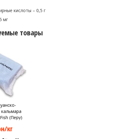
рные кислоты – 0,5 г
5 мг
уемые товары
уанско-
 кальмара
 Fish (Перу)
рн/кг