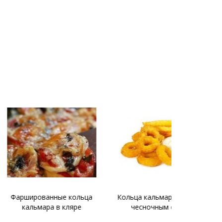
анные кольца
Кольца кальмара в кляре с
Фарширова
ра в кляре
чесночным соусом