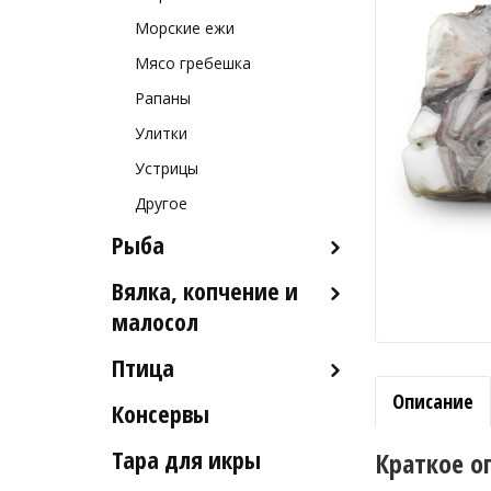
Морские ежи
Мясо гребешка
Рапаны
Улитки
Устрицы
Другое
Рыба
Вялка, копчение и
Рыба деликатесных сортов
малосол
Рыба столовых сортов
Птица
Икра вяленая
Рыба вяленая и сушеная
Описание
Консервы
Индейка
Рыба слабосоленая
Тара для икры
Краткое о
Рыба холодного и
горячего копчения