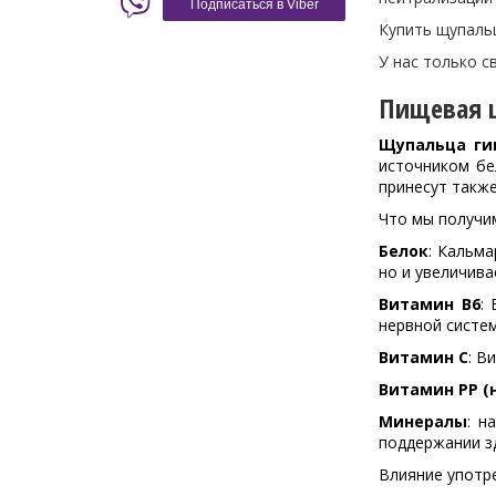
Подписаться в Viber
Купить щупальц
У нас только с
Пищевая ц
Щупальца ги
источником бе
принесут также
Что мы получи
Белок
: Кальм
но и увеличив
Витамин В6
:
нервной систе
Витамин С
: В
Витамин РР (
Минералы
: н
поддержании зд
Влияние употре