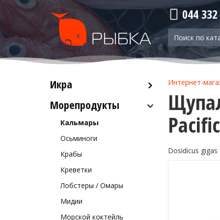
044 332
Икра
Интернет-мага
Щупал
Морепродукты
Красная икра
Pacifi
Черная икра
Кальмары
Прочая икра
Осьминоги
Dosidicus gigas
Крабы
Креветки
Лобстеры / Омары
Мидии
Морской коктейль