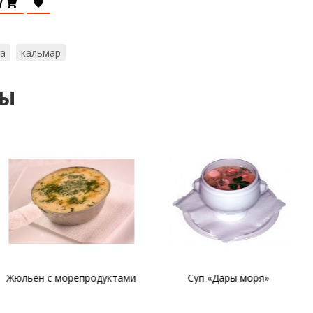
у
а
кальмар
ты
орепродуктами
Суп «Дары моря»
Фарширов
кальма