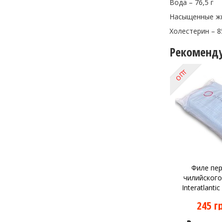
Вода – 76,5 г
Насыщенные жи
Холестерин – 8
Рекоменд
ОПТ
Филе пер
чилийского
Interatlantic
245 г