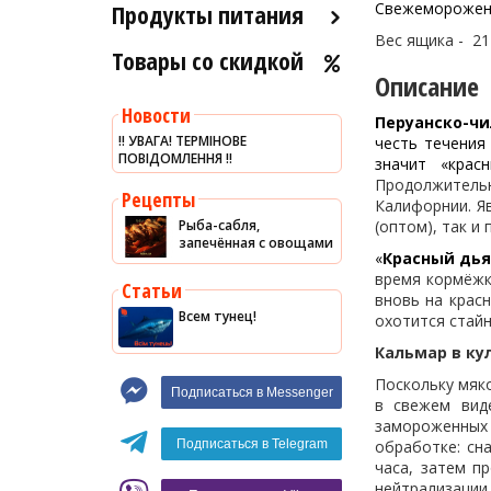
Продукты питания
Свежеморожены
Вес ящика - 21 
Товары со скидкой
Оливковое масло
Описание
Хумус
Новости
Перуанско-чи
Уксус
‼️ УВАГА! ТЕРМІНОВЕ
честь течения
ПОВІДОМЛЕННЯ ‼️
Сыры
значит «крас
Продолжительн
Соусы
Рецепты
Калифорнии. Я
Рыба-сабля,
(оптом), так и
Сладости
запечённая с овощами
«
Красный дья
Рис
время кормёжк
Статьи
Оливки
вновь на крас
Всем тунец!
охотится стайн
Мясные изделия
Кальмар в ку
Макароны
Поскольку мяк
Подписаться в Messenger
Вино
в свежем вид
замороженных
Кофе
Белое вино
обработке: сн
Подписаться в Telegram
часа, затем п
Красное вино
Blaser
нейтрализации 