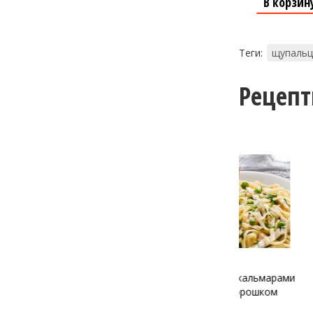
В корзин
Теги:
щупальц
Рецеп
Нежная паста с кальмарами
Жюльен с м
и зеленым горошком