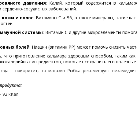
ровяного давления
: Калий, который содержится в кальмар
к сердечно-сосудистых заболеваний.
 кожи и волос
: Витамины С и В6, а также минералы, такие ка
ногтей.
иммунной системы
: Витамин С и другие микроэлементы помо
овных болей
: Ниацин (витамин РР) может помочь снизить част
, что приготовление кальмара здоровым способом, таким как в
зкокалорийных ингредиентов, помогает сохранить его полезные 
 еда – приоритет, то магазин Рыбка рекомендует незамедлит
 продукта:
 92 кКал