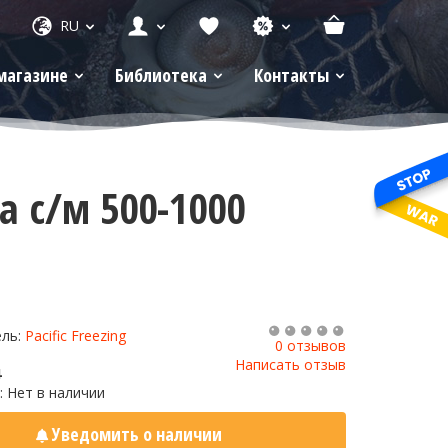
RU
магазине
Библиотека
Контакты
 с/м 500-1000
ель:
Pacific Freezing
0 отзывов
Написать отзыв
4
: Нет в наличии
Уведомить о наличии