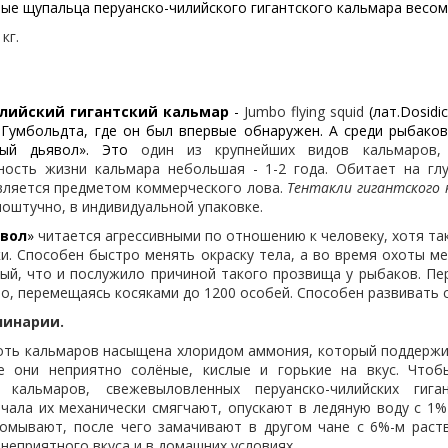
е щупальца перуанско-чилийского гигантского кальмара весом
кг.
лийский гигантский кальмар
-
Jumbo flying squid
(лат.Dosid
 Гумбольдта, где он был впервые обнаружен. А среди рыбаков
ный дьявол». Это
один из крупнейших видов кальмаров,
ость жизни кальмара небольшая - 1-2 года. Обитает на гл
вляется предметом коммерческого лова.
Тентакли гигантского 
 поштучно, в индивидуальной упаковке.
вол
»
читается агрессивными по отношению к человеку, хотя та
и. Способен быстро менять окраску тела, а во время охоты ме
ный, что и послужило причиной такого прозвища у рыбаков. Пе
о, перемещаясь косяками до 1200 особей. Способен развивать с
линарии.
оть кальмаров насыщена хлоридом аммония, который поддержив
е они неприятно солёные, кислые и горькие на вкус. Чтоб
 кальмаров, свежевыловленных перуанско-чилийских гиг
ачала их механически смягчают, опускают в ледяную воду с 1
ромывают, после чего замачивают в другом чане с 6%-м раст
неприятного вкуса и в домашних условиях.