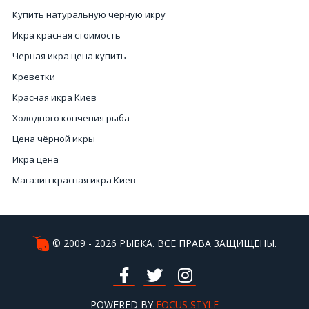
Купить натуральную черную икру
Икра красная стоимость
Черная икра цена купить
Креветки
Красная икра Киев
Холодного копчения рыба
Цена чёрной икры
Икра цена
Магазин красная икра Киев
Заказать лобстера
Черная икра магазин
Купить икру черную в Киеве
© 2009 - 2026 РЫБКА. ВСЕ ПРАВА ЗАЩИЩЕНЫ.
Мидиии
Купить черную икру цена
Мясо гребешка цена
POWERED BY
FOCUS STYLE