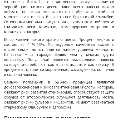
от своего ближайшего родственника кижуча, является
черный цвет нижних десен. Чаще всего чавыча можно
поймать по линии американского побережья, особенно
много чавычи в реках Вашингтона и Британской Колумбии.
Основными местами присутствия на азиатском побережье
считаются реки Камчатки, Командорских островов и
Корякского нагорья.
Мясо чавычи яркого красного цвета. Процент жирности
составляет 11%-13%. По вкусовым качествам схоже с
мясом семги, но отличается низким уровнем жирности.
Качество мяса гораздо выше, чем у многих других
лососевых. Популярной является малосольная чавыча,
которую употребляют, как в салатах, так и как закуску. В
продаже встречается мороженная, охлажденная, копченая
и соленая чавыча.
Самыми полезными в рыбной продукции являются
докозагексаеновая и эйкозапентаеновая кислоты, которые,
снижают риск развития стенокардии, способствуют защите
сосудов от аторосклероза. Улучшают деятльность мозга,
снижают риск инсультов и инфарктов, не дают развиваться
старческому слабоумию и депрессии.