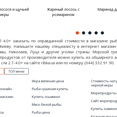
осося и щучьей
Жареный лосось с
Маринад дл
кры
розмарином
.7-4.0+ заказать по оправданной стоимости в магазине р
 Киеву. Напишите нашему специалисту в интернет магази
умы, Николаев, Луцк и другие уголки страны. Морской гр
 продуктов от производителя можно купить из обширного а
с/м 2.7-4.0+ на сайте ribka.ua или по номеру (044) 332 91 90.
ТОП меню
Икра вяленая цена
Стоимость нат
черной икры
онлайн
Рыба сушеная купить
Морепродукты
магазин
Купить осьминог
Сайт морепрод
Мясо белой рыбы
Купить осмино
ра
Рыба цена
Красная икра к