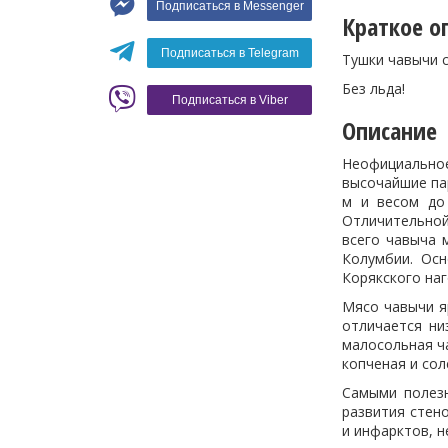
Подписаться в Messenger
Вино
Краткое о
Кофе
Белое вино
Подписаться в Telegram
Тушки чавычи с
Красное вино
Blaser
Без льда!
Подписаться в Viber
Описание
Неофициально
высочайшие пар
м и весом до 
Отличительной
всего чавыча 
Колумбии. Осн
Корякского наг
Мясо чавычи я
отличается ни
малосольная ча
копченая и со
Самыми полезн
развития стен
и инфарктов, н