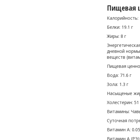
Пищевая ц
Калорийность: 
Белки: 19.1 г
Жиры: 8 г
Энергетическа
дневной нормы.
веществ (витам
Пищевая ценно
Вода: 71.6 г
Зола: 1.3 г
Насыщеные жир
Холестерин: 51
Витамины: Чав
Суточная потр
Витамин A: 0.05 
Витамин A (РЭ): 