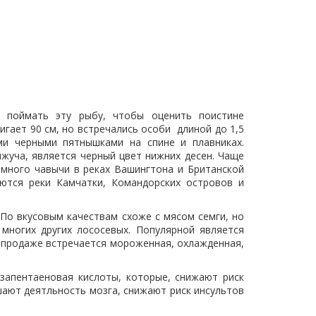
т поймать эту рыбу, чтобы оценить поистине
гает 90 см, но встречались особи длиной до 1,5
ми черными пятнышками на спине и плавниках.
жуча, является черный цвет нижних десен. Чаще
много чавычи в реках Вашингтона и Британской
ются реки Камчатки, Командорских островов и
По вкусовым качествам схоже с мясом семги, но
многих других лососевых. Популярной является
 В продаже встречается мороженная, охлажденная,
запентаеновая кислоты, которые, снижают риск
шают деятльность мозга, снижают риск инсультов