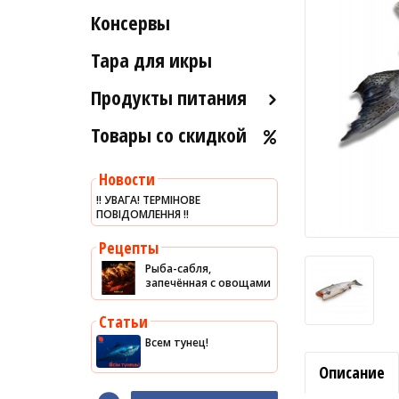
Рыба вяленая и сушеная
Консервы
Индейка
Морские ежи
Рыба слабосоленая
Мясо гребешка
Тара для икры
Рыба холодного и
Рапаны
горячего копчения
Продукты питания
Улитки
Товары со скидкой
Оливковое масло
Устрицы
Хумус
Другое
Новости
Уксус
‼️ УВАГА! ТЕРМІНОВЕ
ПОВІДОМЛЕННЯ ‼️
Сыры
Соусы
Рецепты
Рыба-сабля,
Сладости
запечённая с овощами
Рис
Статьи
Оливки
Всем тунец!
Мясные изделия
Описание
Макароны