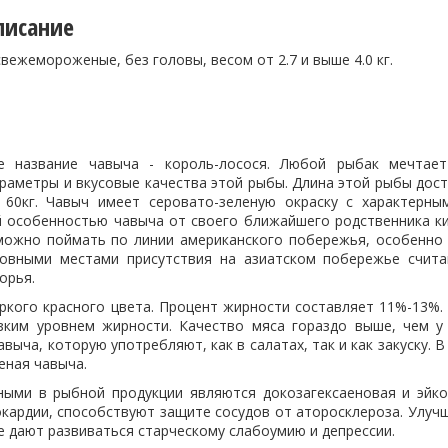
писание
вежемороженые, без головы, весом от 2.7 и выше 4.0 кг.
е название чавыча - король-лосося. Любой рыбак мечтае
аметры и вкусовые качества этой рыбы. Длина этой рыбы дости
60кг. Чавыч имеет серовато-зеленую окраску с характерны
 особенностью чавыча от своего ближайшего родственника ки
можно поймать по линии американского побережья, особенно 
овными местами присутствия на азиатском побережье счита
орья.
ркого красного цвета. Процент жирности составляет 11%-13%. 
зким уровнем жирности. Качество мяса гораздо выше, чем у 
выча, которую употребляют, как в салатах, так и как закуску.
леная чавыча.
ыми в рыбной продукции являются докозагексаеновая и эйко
окардии, способствуют защите сосудов от аторосклероза. Улуч
е дают развиваться старческому слабоумию и депрессии.