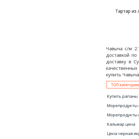
Малосольный лосось
Тартар из л
“Гравлакс” по-норвежски
и
Чавыча с/м 2
доставкой по
доставку в С
качественных
купить Чавыча 
ТОП категории
Купить рапаны
Морепродукты 
Морепродукты 
Кальмар цена
Цена черная ик