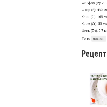
Фосфор (P): 200
Фтор (F): 430 мк
Хлор (Cl): 165 мг
Хром (Cr): 55 мк
Цинк (Zn): 0.7 мг
Теги:
лосось
Рецеп