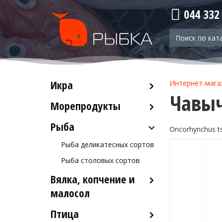
044 332
Икра
Интернет-мага
Чавыч
Морепродукты
Красная икра
Черная икра
Рыба
Кальмары
Oncorhynchus t
Прочая икра
Осьминоги
Рыба деликатесных сортов
Крабы
Рыба столовых сортов
Креветки
Вялка, копчение и
Лобстеры / Омары
малосол
Мидии
Птица
Икра вяленая
Морской коктейль