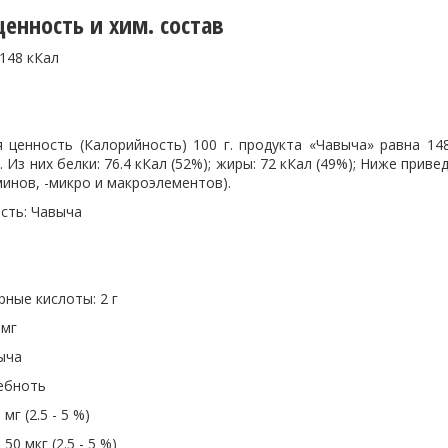
енность и хим. состав
148 кКал
я ценность (Калорийность) 100 г. продукта «Чавыча» равна 14
 Из них белки: 76.4 кКал (52%); жиры: 72 кКал (49%); Ниже при
инов, -микро и макроэлементов).
сть: Чавыча
ные кислоты: 2 г
 мг
ыча
ебноть
мг (2.5 - 5 %)
50 мкг (2.5 - 5 %)