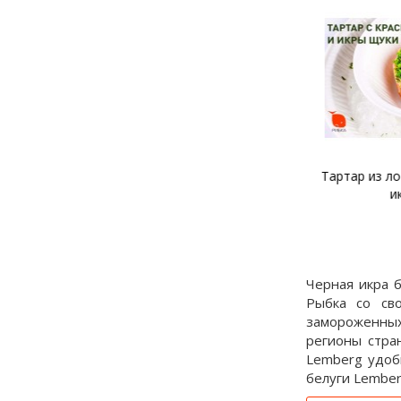
Тартар из лосося и щучьей
Тартар из фо
икры
и крас
Черная икра 
Рыбка со св
замороженных
регионы стра
Lemberg удоб
белуги Lemberg