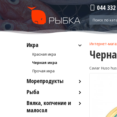
044 332
Икра
Интернет-мага
Черна
Красная икра
Черная икра
Caviar Huso hu
Прочая икра
Морепродукты
Рыба
Кальмары
Осьминоги
Вялка, копчение и
Рыба деликатесных сортов
Крабы
малосол
Рыба столовых сортов
Креветки