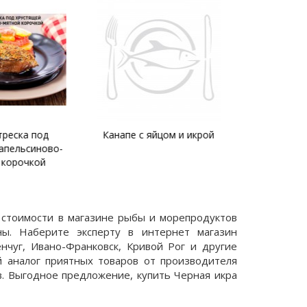
яйцом и икрой
Салат с красной икрой,
Огуре
рисом и красным луком
 стоимости в магазине рыбы и морепродуктов
ы. Наберите эксперту в интернет магазин
нчуг, Ивано-Франковск, Кривой Рог и другие
й аналог приятных товаров от производителя
в. Выгодное предложение, купить Черная икра