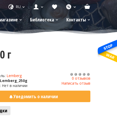
RU
магазине
Библиотека
Контакты
0 г
ель:
Lemberg
0 отзывов
_Lemberg_250g
Написать отзыв
: Нет в наличии
Уведомить о наличии
адки