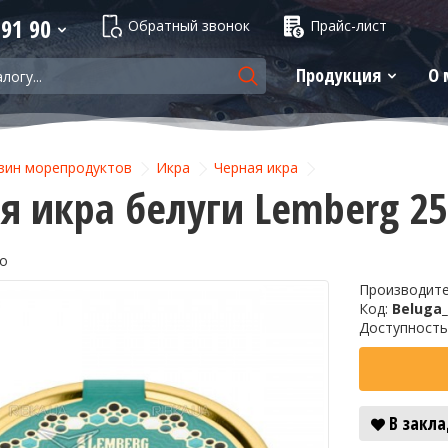
 91 90
Обратный звонок
Прайс-лист
Продукция
О 
зин морепродуктов
Икра
Черная икра
я икра белуги Lemberg 25
so
Производит
Код:
Beluga
Доступность
В закл