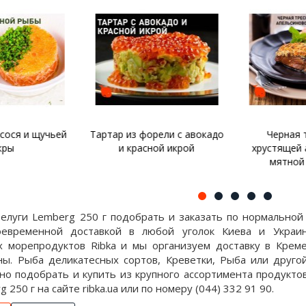
рели с авокадо
Черная треска под
Канапе с 
ной икрой
хрустящей апельсиново-
мятной корочкой
белуги Lemberg 250 г подобрать и заказать по нормальной
оевременной доставкой в любой уголок Киева и Украин
 морепродуктов Ribka и мы организуем доставку в Креме
ны. Рыба деликатесных сортов, Креветки, Рыба или друго
но подобрать и купить из крупного ассортимента продукто
 250 г на сайте ribka.ua или по номеру (044) 332 91 90.