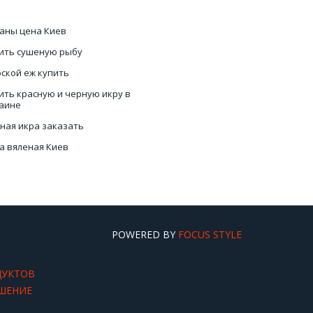
аны цена Киев
ить сушеную рыбу
ской еж купить
ить красную и черную икру в
аине
ная икра заказать
а вяленая Киев
ить мидии Киев
ить лобстера
POWERED BY
FOCUS STYLE
ДУКТОВ
ШЕНИЕ