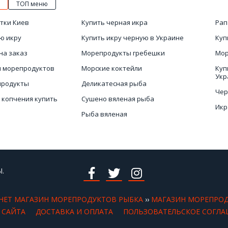
ТОП меню
тки Киев
Купить черная икра
Рап
ю икру
Купить икру черную в Украине
Куп
на заказ
Морепродукты гребешки
Мор
н морепродуктов
Морские коктейли
Куп
Укр
продукты
Деликатесная рыба
Чер
 копчения купить
Сушено вяленая рыба
Икр
Рыба вяленая
Куп
Заказать кальмары
 копчения купить
Куп
.
НЕТ МАГАЗИН МОРЕПРОДУКТОВ РЫБКА
››
МАГАЗИН МОРЕПРО
 САЙТА
ДОСТАВКА И ОПЛАТА
ПОЛЬЗОВАТЕЛЬСКОЕ СОГЛА