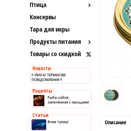
Птица
Икра вяленая
Лобстеры / Омары
Рыба вяленая и сушеная
Консервы
Индейка
Мидии
Рыба слабосоленая
Морской коктейль
Тара для икры
Рыба холодного и
Морские ежи
горячего копчения
Продукты питания
Мясо гребешка
Товары со скидкой
Оливковое масло
Рапаны
Хумус
Улитки
Новости
Уксус
Устрицы
‼️ УВАГА! ТЕРМІНОВЕ
ПОВІДОМЛЕННЯ ‼️
Сыры
Другое
Соусы
Рецепты
Рыба-сабля,
Сладости
запечённая с овощами
Рис
Статьи
Оливки
Описание
Всем тунец!
Мясные изделия