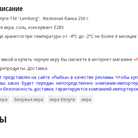
писание
луги TM "Lemberg". Железная банка 250 г.
я икра, соль, консервант Е285.
е хранится при температуре от -4°С до -2°С не более 6 месяцев
тавкой и купить черную икру Вы сможете в интернет-магазине «
репродукты. Доставка.
 представлен на сайте «Рыбка» в качестве рекламы. Чтобы куп
аш заказ будет передан непосредственно компании-импортер
 и безопасность доставки, гарантируются компанией-импортеро
икра
белужья икра
икра белуги
икра
ты