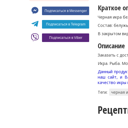
Макароны
Краткое о
Подписаться в Messenger
Вино
Черная икра бе
Кофе
Белое вино
Подписаться в Telegram
Состав: белужь
Красное вино
Blaser
В закрытом вид
Подписаться в Viber
Описание
Заказать с дос
Икра. Рыба. Мо
Данный продукт
наш сайт, и В
качество икры
Теги:
черная 
Рецеп