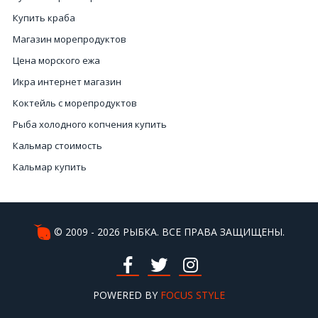
Купить краба
Магазин морепродуктов
Цена морского ежа
Икра интернет магазин
Коктейль с морепродуктов
Рыба холодного копчения купить
Кальмар стоимость
Кальмар купить
Купить икра черная в Украине
Улитки цена
Краб Киев
© 2009 - 2026 РЫБКА. ВСЕ ПРАВА ЗАЩИЩЕНЫ.
Икра черная стоимость
Купить черную икру цена
Доставка рыбы Киев
POWERED BY
FOCUS STYLE
Купить морепродукты