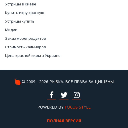
Устрицы в Киеве
Купить икру красную
Устрицы купить
Мидии
Заказ морепродуктов
Стоимость кальмаров
Цена красной икры в Украине
Заказать улитку
Купить икру черную Киев
Деликатесная рыба
© 2009 - 2026 РЫБКА. ВСЕ ПРАВА ЗАЩИЩЕНЫ.
Купить икру Киев
Белое филе рыбы
Стоимость икры черной
POWERED BY
FOCUS STYLE
Купить морепродукты в Киеве
ПОЛНАЯ ВЕРСИЯ
Ежики морские