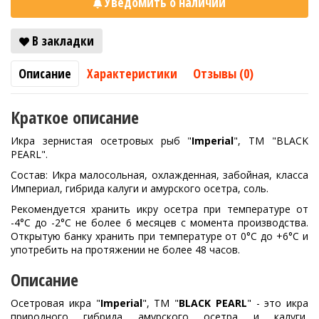
Уведомить о наличии
В закладки
Описание
Характеристики
Отзывы (0)
Краткое описание
Икра зернистая осетровых рыб "
Imperial
", ТМ "BLACK
PEARL".
Состав: Икра малосольная, охлажденная, забойная, класса
Империал, гибрида калуги и амурского осетра, соль.
Рекомендуется хранить икру осетра при температуре от
-4°С до -2°С не более 6 месяцев с момента производства.
Открытую банку хранить при температуре от 0°С до +6°С и
употребить на протяжении не более 48 часов.
Описание
Осетровая икра "
Imperial
", ТМ "
BLACK PEARL
" - это икра
природного гибрида амурского осетра и калуги,