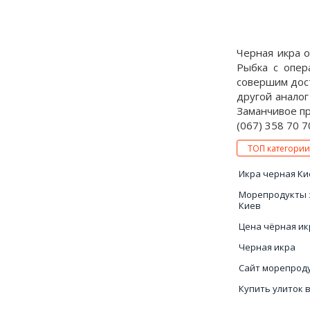
Черная икра о
Рыбка с опер
совершим дост
другой аналог
Заманчивое пре
(067) 358 70 7
ТОП категории
Икра черная Ки
Морепродукты 
Киев
Цена чёрная ик
Черная икра
Сайт морепрод
Купить улиток 
Магазины море