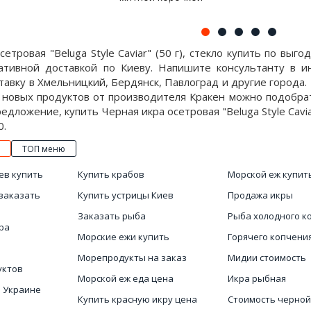
сетровая "Beluga Style Caviar" (50 г), стекло купить по вы
ативной доставкой по Киеву. Напишите консультанту в и
авку в Хмельницкий, Бердянск, Павлоград и другие города.
 новых продуктов от производителя Кракен можно подобрат
дложение, купить Черная икра осетровая "Beluga Style Caviar"
0.
ТОП меню
ев купить
Купить крабов
Морской еж купит
заказать
Купить устрицы Киев
Продажа икры
Заказать рыба
Рыба холодного к
ра
Морские ежи купить
Горячего копчени
Морепродукты на заказ
Мидии стоимость
уктов
Морской еж еда цена
Икра рыбная
в Украине
Купить красную икру цена
Стоимость черной
продуктов
Украине