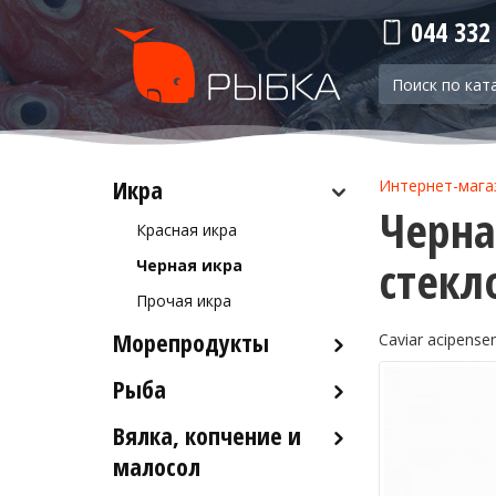
044 332
Икра
Интернет-мага
Черная
Красная икра
стекл
Черная икра
Прочая икра
Морепродукты
Caviar acipenser
Рыба
Кальмары
Осьминоги
Вялка, копчение и
Рыба деликатесных сортов
Крабы
малосол
Рыба столовых сортов
Креветки