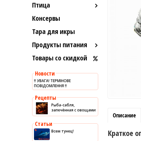
Птица
Икра вяленая
Лобстеры / Омары
Рыба вяленая и сушеная
Консервы
Индейка
Мидии
Рыба слабосоленая
Морской коктейль
Тара для икры
Рыба холодного и
Морские ежи
горячего копчения
Продукты питания
Мясо гребешка
Товары со скидкой
Оливковое масло
Рапаны
Хумус
Улитки
Новости
Уксус
Устрицы
‼️ УВАГА! ТЕРМІНОВЕ
ПОВІДОМЛЕННЯ ‼️
Сыры
Другое
Соусы
Рецепты
Рыба-сабля,
Сладости
запечённая с овощами
Описание
Рис
Статьи
Оливки
Краткое о
Всем тунец!
Мясные изделия