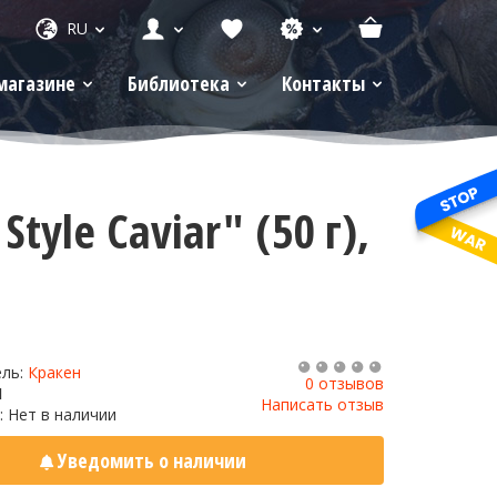
RU
магазине
Библиотека
Контакты
tyle Caviar" (50 г),
ель:
Кракен
0 отзывов
1
Написать отзыв
: Нет в наличии
Уведомить о наличии