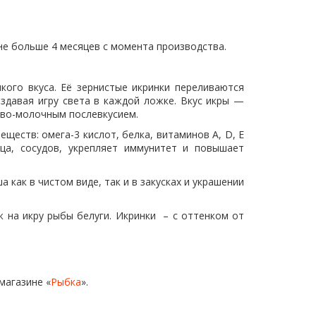
 не больше 4 месяцев с момента производства.
ого вкуса. Её зернистые икринки переливаются
здавая игру света в каждой ложке. Вкус икры —
ово-молочным послевкусием.
ств: омега-3 кислот, белка, витаминов A, D, E
ца, сосудов, укрепляет иммунитет и повышает
ак в чистом виде, так и в закусках и украшении
 на икру рыбы белуги. Икринки – с оттенком от
магазине «
Рыбка
».