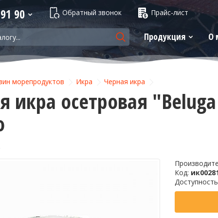
 91 90
Обратный звонок
Прайс-лист
Продукция
О 
зин морепродуктов
Икра
Черная икра
 икра осетровая "Beluga S
о
Производит
Код:
ик0028
Доступность