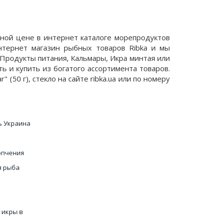
годной цене в интернет каталоге морепродуктов
нтернет магазин рыбных товаров Ribka и мы
 Продукты питания, Кальмары, Икра минтая или
ь и купить из богатого ассортимента товаров.
 (50 г), стекло на сайте ribka.ua или по номеру
ь Украина
опчения
я рыба
 икры в