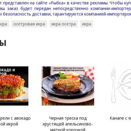
 представлен на сайте «Рыбка» в качестве рекламы. Чтобы куп
аш заказ будет передан непосредственно компании-импортер
 и безопасность доставки, гарантируются компанией-импортеро
икра
осетровая икра
икра осетра
икра
ты
рели с авокадо
Черная треска под
Канапе с 
ной икрой
хрустящей апельсиново-
мятной корочкой