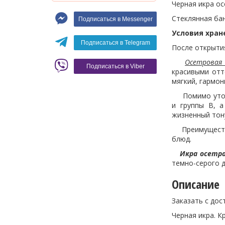
Черная икра ос
Макароны
Стеклянная бан
Подписаться в Messenger
Вино
Условия хран
Кофе
Белое вино
Подписаться в Telegram
После открытия
Красное вино
Blaser
Осетровая 
Подписаться в Viber
красивыми отт
мягкий, гармо
Помимо утончё
и группы B, а
жизненный тон
Преимущество 
блюд.
Икра осетра,
темно-серого д
Описание
Заказать с дос
Черная икра. К