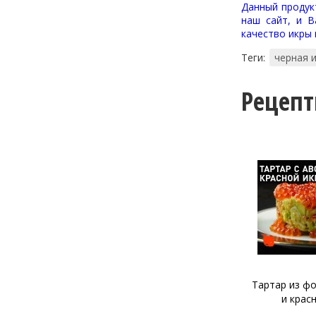
Данный продукт
наш сайт, и В
качество икры
Теги:
черная 
Рецеп
Тартар из лосося и щучьей
Тартар из фо
икры
и крас