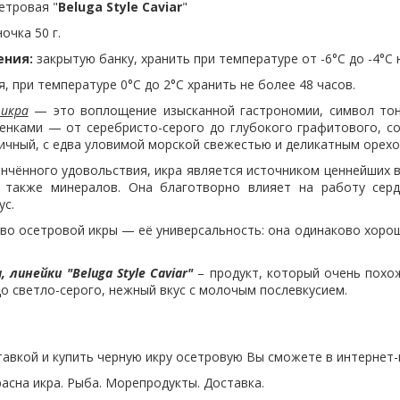
етровая "
Beluga Style Caviar
"
очка 50 г.
ения:
закрытую банку, хранить при температуре от -6°С до -4°С
, при температуре 0°С до 2°С хранить не более 48 часов.
икра
— это воплощение изысканной гастрономии, символ тонк
енками — от серебристо-серого до глубокого графитового, со
ничный, с едва уловимой морской свежестью и деликатным орех
нного удовольствия, икра является источником ценнейших веще
 также минералов. Она благотворно влияет на работу серд
ус.
осетровой икры — её универсальность: она одинаково хороша к
 линейки "Beluga Style Caviar"
– продукт, который очень похож
о светло-серого, нежный вкус с молочым послевкусием.
тавкой и купить черную икру осетровую Вы сможете в интернет-
расна икра. Рыба. Морепродукты. Доставка.