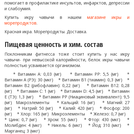
помогает в профилактике инсультов, инфарктов, депрессии
и слабоумия.
Купить икру чавычи в нашем
магазине икры и
морепродуктов
.
Красная икра. Морепродукты. Доставка.
Пищевая ценность и хим. состав
Поклонникам фитнесса тоже стоит купить у нас икру
чавычи- при невысокой калорийности, белок икры чавычи
полностью усваивается организмом.
* Витамин A: 0,03 (мг) * Витамин PP: 5,5 (мг) *
Витамин A (РЭ): 30 (мкг) * Витамин B1 (тиамин): 0,3 (мг) *
Витамин B2 (рибофлавин): 0,22 (мг) * Витамин В12: 0,28
(мг) * Витамин C: 1 (мг) * Витамин D: 4,5 (мг) * Витамин
E (ТЭ): 1,3 (мг) * Витамин PP (Ниациновый эквивалент): 9,5
(мг) Макроэлементы * Кальций: 16 (мг) * Магний: 27
(мг) * Натрий: 50 (мг) * Калий: 420 (мг) * Фосфор: 200
(мг) * Хлор: 165 (мг) Микроэлементы * Железо: 0,7 (мг)
* Цинк: 0,7 (мг) * Хром: 55 (мкг) * Фтор: 430 (мкг) *
Молибден: 4 (мкг) * Никель: 6 (мкг) * Йод: 310 (мкг) *
Марганец: 3 (мкг)