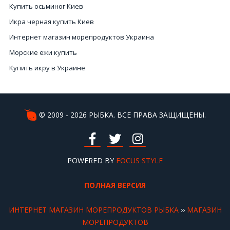
Купить осьминог Киев
Икра черная купить Киев
Интернет магазин морепродуктов Украина
Морские ежи купить
Купить икру в Украине
Сушено вяленая рыба
Рыба вяленая и сушеная
Интернет магазин морепродуктов Киев
© 2009 - 2026 РЫБКА. ВСЕ ПРАВА ЗАЩИЩЕНЫ.
Икру купить Киев
Морские улитки
Черная икра цена Киев
POWERED BY
FOCUS STYLE
Купить черную икру Украина
ПОЛНАЯ ВЕРСИЯ
Красная икра заказать
Мясо мидий цена
ИНТЕРНЕТ МАГАЗИН МОРЕПРОДУКТОВ РЫБКА
››
МАГАЗИН
Икра стоимость
МОРЕПРОДУКТОВ