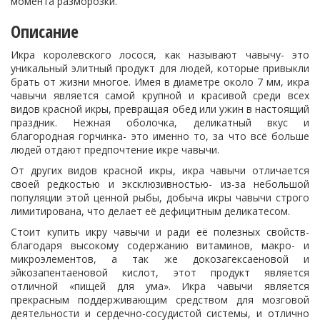
момента разморозки.
Описание
Икра королевского лосося, как называют чавычу- это
уникальный элитный продукт для людей, которые привыкли
брать от жизни многое. Имея в диаметре около 7 мм, икра
чавычи является самой крупной и красивой среди всех
видов красной икры, превращая обед или ужин в настоящий
праздник. Нежная оболочка, деликатный вкус и
благородная горчинка- это именно то, за что всё больше
людей отдают предпочтение икре чавычи.
От других видов красной икры, икра чавычи отличается
своей редкостью и эксклюзивностью- из-за небольшой
популяции этой ценной рыбы, добыча икры чавычи строго
лимитирована, что делает её дефицитным деликатесом.
Стоит купить икру чавычи и ради её полезных свойств-
благодаря высокому содержанию витаминов, макро- и
микроэлементов, а так же докозагексаеновой и
эйкозапентаеновой кислот, этот продукт является
отличной «пищей для ума». Икра чавычи является
прекрасным поддерживающим средством для мозговой
деятельности и сердечно-сосудистой системы, и отлично