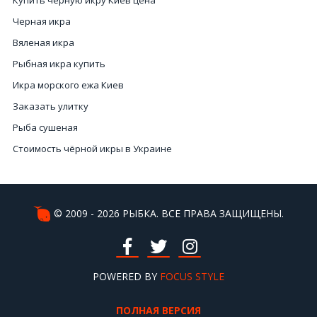
Купить черную икру Киев цена
Черная икра
Вяленая икра
Рыбная икра купить
Икра морского ежа Киев
Заказать улитку
Рыба сушеная
Стоимость чёрной икры в Украине
Мидии Киев
Красную икру купить
Интернет магазин рыба
© 2009 - 2026 РЫБКА. ВСЕ ПРАВА ЗАЩИЩЕНЫ.
Вяленая икра в розницу
Икра продажа
Икра вяленая Киев
POWERED BY
FOCUS STYLE
Стоимость лобстера в Украине
ПОЛНАЯ ВЕРСИЯ