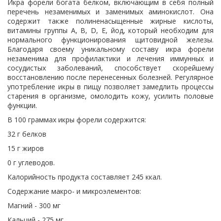
Икра форели богата белком, включающим в себя полный
перечень незаменимых и заменимых аминокислот. Она
содержит также полиненасыщенные жирные кислоты,
витамины группы А, B, D, E, йод, который необходим для
нормального функционирования щитовидной железы.
Благодаря своему уникальному составу икра форели
незаменима для профилактики и лечения иммунных и
сосудистых заболеваний, способствует скорейшему
восстановлению после перенесенных болезней. Регулярное
употребление икры в пищу позволяет замедлить процессы
старения в организме, омолодить кожу, усилить половые
функции.
В 100 граммах икры форели содержится:
32 г белков
15 г жиров
0 г углеводов.
Калорийность продукта составляет 245 ккал.
Содержание макро- и микроэлементов:
Магний - 300 мг
Кальций - 275 мг