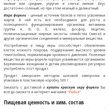
мелкие или средние, упругие и слегка липкие. Вкус
достаточно соленый, но при этом нежный и деликатный.
Икра форели
– ценный источник белков и легко усвояемых
жиров. В ней есть все необходимое для роста и
полноценного функционирования организма: витамины
группы А, B, D, E, железо, фосфор, лецитин,
полиненасыщенные жирные кислоты семейства Омега3 и
другие органические соединения и минеральные вещества.
Употребление в пищу икры способствует обновлению
клеток кожного покрова, поддержанию высокого уровня
гемоглобина, нормализации кровяного давления. Полезные
вещества из икры форели хорошо усваиваются организмом.
Беременным женщинам и детям рекомендовано регулярно
употреблять этот продукт.
Продукт заморожен методом шоковой заморозки и
упакован в пластиковую коробку 500 г.
Заказать с доставкой и
купить красную икру форели
Вы
всегда сможете в интернет-магазине "
Рыбка
".
Пищевая ценность и хим. состав