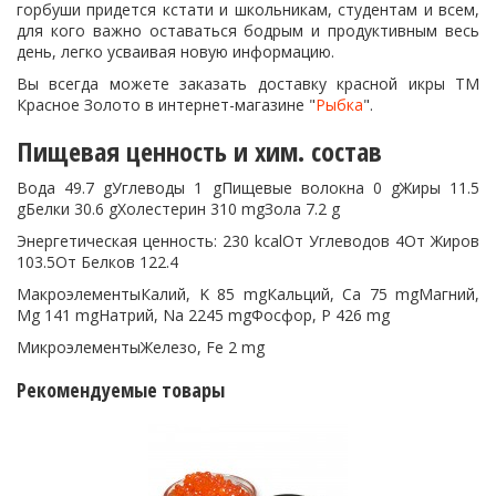
горбуши придется кстати и школьникам, студентам и всем,
для кого важно оставаться бодрым и продуктивным весь
день, легко усваивая новую информацию.
Вы всегда можете заказать доставку красной икры ТМ
Красное Золото в интернет-магазине "
Рыбка
".
Пищевая ценность и хим. состав
Вода 49.7 gУглеводы 1 gПищевые волокна 0 gЖиры 11.5
gБелки 30.6 gХолестерин 310 mgЗола 7.2 g
Энергетическая ценность: 230 kcalОт Углеводов 4От Жиров
103.5От Белков 122.4
МакроэлементыКалий, K 85 mgКальций, Ca 75 mgМагний,
Mg 141 mgНатрий, Na 2245 mgФосфор, P 426 mg
МикроэлементыЖелезо, Fe 2 mg
Рекомендуемые товары