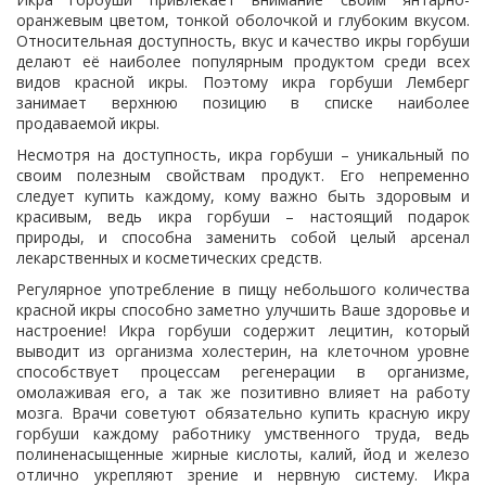
оранжевым цветом, тонкой оболочкой и глубоким вкусом.
Относительная доступность, вкус и качество икры горбуши
делают её наиболее популярным продуктом среди всех
видов красной икры. Поэтому икра горбуши Лемберг
занимает верхнюю позицию в списке наиболее
продаваемой икры.
Несмотря на доступность, икра горбуши – уникальный по
своим полезным свойствам продукт. Его непременно
следует купить каждому, кому важно быть здоровым и
красивым, ведь икра горбуши – настоящий подарок
природы, и способна заменить собой целый арсенал
лекарственных и косметических средств.
Регулярное употребление в пищу небольшого количества
красной икры способно заметно улучшить Ваше здоровье и
настроение! Икра горбуши содержит лецитин, который
выводит из организма холестерин, на клеточном уровне
способствует процессам регенерации в организме,
омолаживая его, а так же позитивно влияет на работу
мозга. Врачи советуют обязательно купить красную икру
горбуши каждому работнику умственного труда, ведь
полиненасыщенные жирные кислоты, калий, йод и железо
отлично укрепляют зрение и нервную систему. Икра