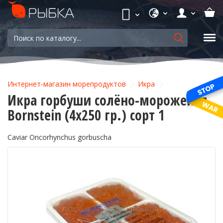
Интернет-магазин морепродуктов
Икра
Икра горбуши солёно-мороженая
Bornstein (4х250 гр.) сорт 1
Caviar Oncorhynchus gorbuscha