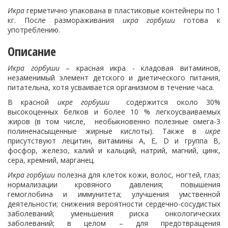
Икра
герметично упакована в пластиковые контейнеры по 1
кг. После размораживания
икра горбуши
готова к
употреблению.
Описание
Икра горбуши
– красная икра - кладовая витаминов,
незаменимый элемент детского и диетического питания,
питательна, хотя усваивается организмом в течение часа.
В красной
икре горбуши
содержится около 30%
высокоценных белков и более 10 % легкоусваиваемых
жиров (в том числе, необыкновенно полезные омега-3
полиненасыщенные жирные кислоты). Также в
икре
присутствуют лецитин, витамины А, Е, D и группа В,
фосфор, железо, калий и кальций, натрий, магний, цинк,
сера, кремний, марганец.
Икра горбуши
полезна для клеток кожи, волос, ногтей, глаз;
нормализации кровяного давления; повышения
гемоглобина и иммунитета; улучшения умственной
деятельности; снижения вероятности сердечно-сосудистых
заболеваний; уменьшения риска онкологических
заболеваний; в целом – для предотвращения