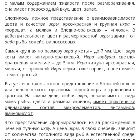
с малым содержанием жидкости после размораживания,
она имеет превосходный вкус, цвет, запах.
Сложилось ложное представление о взаимозависимости
цвета и качества
икры
: ярко-красная и крупная
икра
–
«хороша», а мелкая и бледно-оранжевая – «плоха». В
действительности,
цвет и размер красной
икры
зависит от
вида
рыбы семейства лососевых
.
Самая крупная по размеру
икра
у кеты – до 7 мм. Цвет
икра
кеты имеет янтарно-оранжевый.
Икра горбуши
светло-
оранжевая и мельче – до 5 мм.
Икра
кижуча ярко-красная,
мелкая, с горчинкой.
Икра
нерки тоже горчит, а цвет имеет
темно-красный.
Бытует еще одно ложное представление о бóльшей пользе
для человеческого организма черной икры в сравнении с
красной. На самом деле, любая
икра
, независимо от вида
мамы-рыбы, цвета и размера икринок,
имеет практически
одинаковый состав микроэлементов, витаминов,
аминокислот
.
Это представление сформировалось из-за расхождения в
цене на ту/иную
икру
. А цена
икры
, в свою очередь, зависит
от количества того/иного вида рыб в естественной среде.