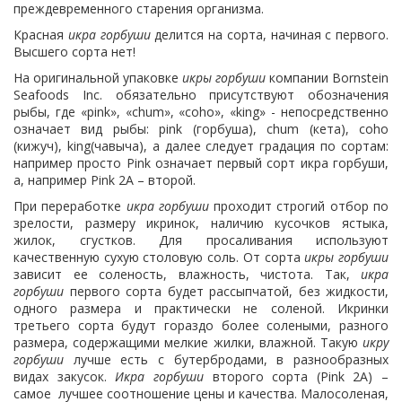
преждевременного старения организма.
Красная
икра горбуши
делится на сорта, начиная с первого.
Высшего сорта нет!
На оригинальной упаковке
икры горбуши
компании Bornstein
Seafoods Inc. обязательно присутствуют обозначения
рыбы, где «pink», «chum», «coho», «king» - непосредственно
означает вид рыбы: pink (горбуша), chum (кета), coho
(кижуч), king(чавыча), а далее следует градация по сортам:
например просто Рink означает первый сорт икра горбуши,
а, например Рink 2А – второй.
При переработке
икра горбуши
проходит строгий отбор по
зрелости, размеру икринок, наличию кусочков ястыка,
жилок, сгустков. Для просаливания используют
качественную сухую столовую соль. От сорта
икры горбуши
зависит ее соленость, влажность, чистота. Так,
икра
горбуши
первого сорта будет рассыпчатой, без жидкости,
одного размера и практически не соленой. Икринки
третьего сорта будут гораздо более солеными, разного
размера, содержащими мелкие жилки, влажной. Такую
икру
горбуши
лучше есть с бутербродами, в разнообразных
видах закусок.
Икра горбуши
второго сорта (Рink 2А) –
самое лучшее соотношение цены и качества. Малосоленая,