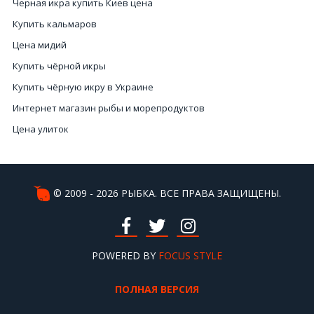
Черная икра купить Киев цена
Купить кальмаров
Цена мидий
Купить чёрной икры
Купить чёрную икру в Украине
Интернет магазин рыбы и морепродуктов
Цена улиток
Микс из морепродуктов
Интернет магазин морепродуктов
Кальмар стоимость
© 2009 - 2026 РЫБКА. ВСЕ ПРАВА ЗАЩИЩЕНЫ.
Купить мясо мидий
Чёрную икру купить
Улитки николаев
POWERED BY
FOCUS STYLE
Заказать улиток
ПОЛНАЯ ВЕРСИЯ
Сушеная и вяленая рыба