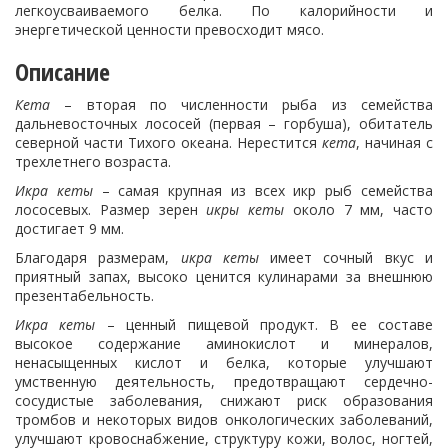
легкоусваиваемого белка. По калорийности и
энергетической ценности превосходит мясо.
Описание
Кета
– вторая по численности рыба из семейства
дальневосточных лососей (первая – горбуша), обитатель
северной части Тихого океана. Нерестится
кета
, начиная с
трехлетнего возраста.
Икра кеты
– самая крупная из всех икр рыб семейства
лососевых. Размер зерен
икры кеты
около 7 мм, часто
достигает 9 мм.
Благодаря размерам,
икра кеты
имеет сочный вкус и
приятный запах, высоко ценится кулинарами за внешнюю
презентабельность.
Икра кеты
– ценный пищевой продукт. В ее составе
высокое содержание аминокислот и минералов,
ненасыщенных кислот и белка, которые улучшают
умственную деятельность, предотвращают сердечно-
сосудистые заболевания, снижают риск образования
тромбов и некоторых видов онкологических заболеваний,
улучшают кровоснабжение, структуру кожи, волос, ногтей,