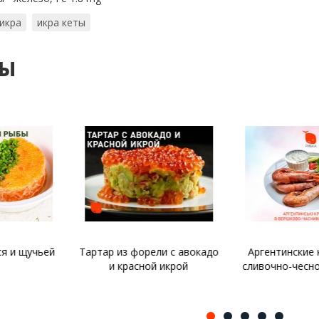
 икра
икра кеты
ты
рели с авокадо
Аргентинские креветки в
Котлеты из 
ной икрой
сливочно-чесночном соусе
р