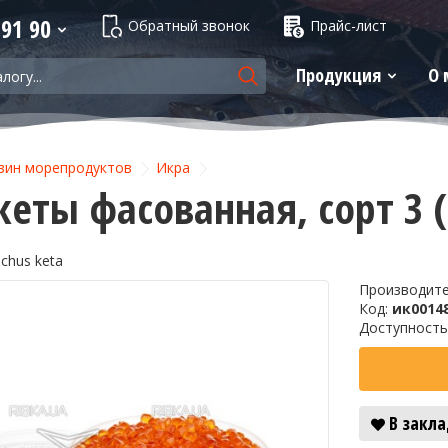
 91 90
Обратный звонок
Прайс-лист
Продукция
О 
зин морепродуктов
Икра
кеты фасованная, сорт 3 
chus keta
Производит
Код:
ик0014
Доступность
В закл