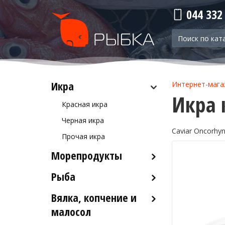
044 332
Икра
Интернет-мага
Икра 
Красная икра
Черная икра
Caviar Oncorhyn
Прочая икра
Морепродукты
Рыба
Кальмары
Осьминоги
Вялка, копчение и
Рыба деликатесных сортов
Крабы
малосол
Рыба столовых сортов
Креветки