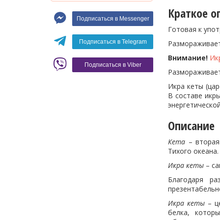
Макароны
Краткое о
Подписаться в Messenger
Вино
Готовая к упот
Кофе
Белое вино
Подписаться в Telegram
Размораживаетс
Красное вино
Blaser
Внимание!
Ик
Подписаться в Viber
Размораживает
Икра кеты (ца
В составе икр
энергетической
Описание
Кета
– вторая 
Тихого океана
Икра кеты
– са
Благодаря р
презентабельн
Икра кеты
– ц
белка, котор