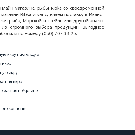
 онлайн магазине рыбы Ribka со своевременной
магазин Ribka и мы сделаем поставку в Ивано-
лая рыба, Морской коктейль или другой аналог
ь из огромного выбора продукции. Выгодное
бка или по номеру (050) 707 33 25.
ную икру настоящую
я икра
рную икру
расная икра
 красная в Украине
ного копчения
сную икру цена