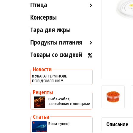
Птица
Икра вяленая
Лобстеры / Омары
Рыба вяленая и сушеная
Консервы
Индейка
Мидии
Рыба слабосоленая
Морской коктейль
Тара для икры
Рыба холодного и
Морские ежи
горячего копчения
Продукты питания
Мясо гребешка
Товары со скидкой
Оливковое масло
Рапаны
Хумус
Улитки
Новости
Уксус
Устрицы
‼️ УВАГА! ТЕРМІНОВЕ
ПОВІДОМЛЕННЯ ‼️
Сыры
Другое
Соусы
Рецепты
Рыба-сабля,
Сладости
запечённая с овощами
Рис
Статьи
Оливки
Описание
Всем тунец!
Мясные изделия