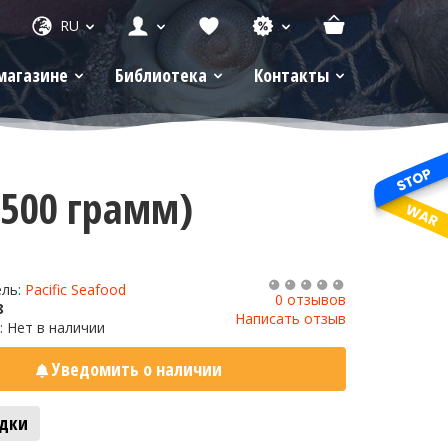
RU
магазине
Библиотека
Контакты
(500 грамм)
ель:
Pacific Seafood
0 отзывов
8
Написать отзыв
: Нет в наличии
Уведомить о наличии
адки