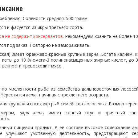
писание
реблению. Соленость средняя. 500 грамм
я и фасуется из икры третьего сорта.
ра не содержит консервантов
.
Рекомендуем хранить не более 10
ся под заказ. Повторно не замораживать.
рская) имеет оранжево-красные крупные зерна. Богата калием,
ы кеты до 18 % омега-3 полиненасыщенных жирных кислот, до 3
 ценности превосходит мясо.
по численности рыба из семейства дальневосточных лососей 
. Нерестится
кета
, начиная с трехлетнего возраста.
мая крупная из всех икр рыб семейства лососевых. Размер зере
азмерам,
икра кеты
имеет сочный вкус и приятный запа
ость.
енный пищевой продукт. В ее составе высокое содержание ам
ые улучшают умственную деятельность, предотвращают сер