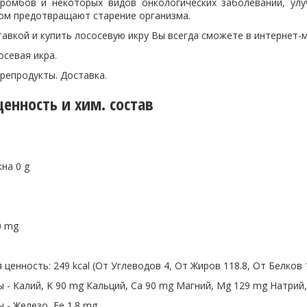
ромбов и некоторых видов онкологических заболеваний, улу
лом предотвращают старение организма.
тавкой и купить лососевую икру Вы всегда сможете в интернет-м
осевая икра.
репродукты. Доставка.
енность и хим. состав
на 0 g
0 mg
 ценность: 249 kcal (От Углеводов 4, От Жиров 118.8, От Белков 
- Калий, K 90 mg Кальций, Ca 90 mg Магний, Mg 129 mg Натрий
- Железо, Fe 1.8 mg