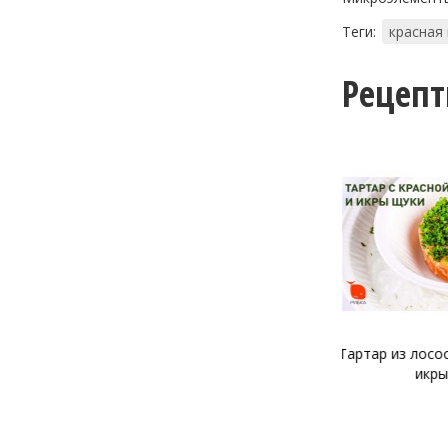
Теги:
красная
Рецеп
Тартар из лосося и щучьей
Тартар из фо
икры
и крас