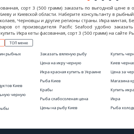
ованная, сорт 3 (500 грамм) заказать по выгодной цене в
Киеву и Киевской области. Наберите консультанту в рыбный 
колаев, Черновцы и другие регионы страны. Икра минтая, Бе
варов от производителя Pacific Seafood удобно заказат
купить Икра кеты фасованная, сорт 3 (500 грамм) на сайте Ры
ТОП меню
зин рыбных
Заказать вяленую рыбу
Купить чер
Цена на икру черную
Киев черна
Икра красная купить в Украине
Цена за че
Рыба Киев
Магазина к
дуктов Киев
Крабы
Купить икра
льную черную
Рыба слабосоленая цена
Икра
Цены на рыбу Киев
Рыба холод
рыбы
Заказать красную икру
Купить кра