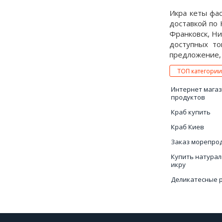
Икра кеты фас
доставкой по 
Франковск, Ни
доступных то
предложение, 
ТОП категории
Интернет мага
продуктов
Краб купить
Краб Киев
Заказ морепро
Купить натура
икру
Деликатесные 
Креветки цена
Мидии