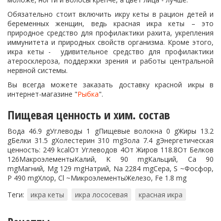
Обязательно стоит включить икру кеты в рацион детей и
беременных женщин, ведь красная икра кеты – это
природное средство для профилактики рахита, укрепления
иммунитета и природных свойств организма. Кроме этого,
икра кеты - удивительное средство для профилактики
атеросклероза, поддержки зрения и работы центральной
нервной системы.
Вы всегда можете заказать доставку красной икры в
интернет-магазине "
Рыбка
".
Пищевая ценность и хим. состав
Вода 46.9 gУглеводы 1 gПищевые волокна 0 gЖиры 13.2
gБелки 31.5 gХолестерин 310 mgЗола 7.4 gЭнергетическая
ценность: 249 kcalОт Углеводов 4От Жиров 118.8От Белков
126МакроэлементыКалий, K 90 mgКальций, Ca 90
mgМагний, Mg 129 mgНатрий, Na 2284 mgСера, S ~Фосфор,
P 490 mgХлор, Cl ~МикроэлементыЖелезо, Fe 1.8 mg
Теги:
икра кеты
икра лососевая
красная икра