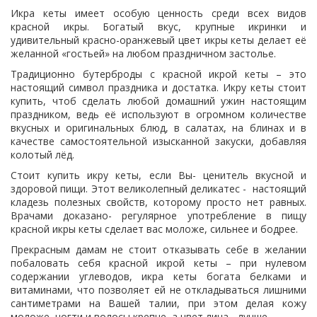
Икра кеты имеет особую ценность среди всех видов
красной икры. Богатый вкус, крупные икринки и
удивительный красно-оранжевый цвет икры кеты делает её
желанной «гостьей» на любом праздничном застолье.
Традиционно бутерброды с красной икрой кеты – это
настоящий символ праздника и достатка. Икру кеты стоит
купить, чтоб сделать любой домашний ужин настоящим
праздником, ведь её используют в огромном количестве
вкусных и оригинальных блюд, в салатах, на блинах и в
качестве самостоятельной изысканной закуски, добавляя
колотый лёд.
Стоит купить икру кеты, если Вы- ценитель вкусной и
здоровой пищи. Этот великолепный деликатес - настоящий
кладезь полезных свойств, которому просто нет равных.
Врачами доказано- регулярное употребление в пищу
красной икры кеты сделает вас моложе, сильнее и бодрее.
Прекрасным дамам не стоит отказывать себе в желании
побаловать себя красной икрой кеты – при нулевом
содержании углеводов, икра кеты богата белками и
витаминами, что позволяет ей не откладываться лишними
сантиметрами на Вашей талии, при этом делая кожу
моложе, ногти и волосы крепче, а цвет лица - лучше.