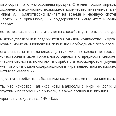
ого сорта – это малосольный продукт. Степень посола определ
сохранено максимально возможное количество витаминов, макр
амины: А - благотворно влияет на зрение и нервную систе
 токсины в организме, С - поддерживает иммунитет и обще
ппарат.
ество железа в составе икры кеты способствует повышению уро
ты легкоусвояемый и содержится в большом количестве. В орга
 незаменимые аминокислоты, жизненно необходимые всем органа
ного лецитина и полиненасыщенных жирных кислот, которые
холестерина в икре тоже много, однако его вредность снижае
ические свойства, помогают в борьбе с атеросклерозом, улучш
оме того благодаря содержащимся в икре веществам возможно 
дистых заболеваний.
следует употреблять небольшими количествами по причине нас
ть, что качественная икра кеты малосольна, икринки должн
опустимы посторонние примеси, а также лопнувшие икринки.
икры кеты содержится 249 кКал;