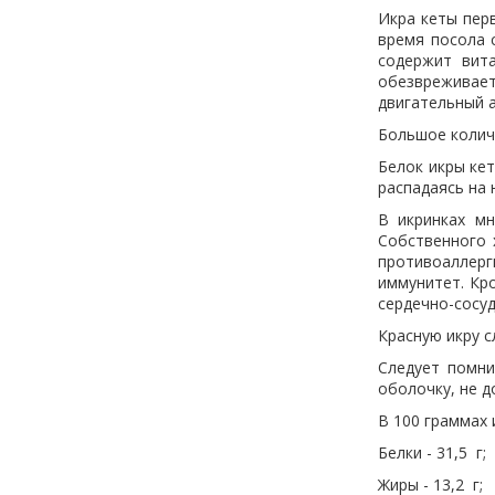
Икра кеты перв
время посола 
содержит вит
обезвреживает
двигательный а
Большое колич
Белок икры ке
распадаясь на
В икринках м
Собственного 
противоаллерг
иммунитет. Кр
сердечно-сосу
Красную икру 
Следует помни
оболочку, не д
В 100 граммах 
Белки - 31,5 г;
Жиры - 13,2 г;