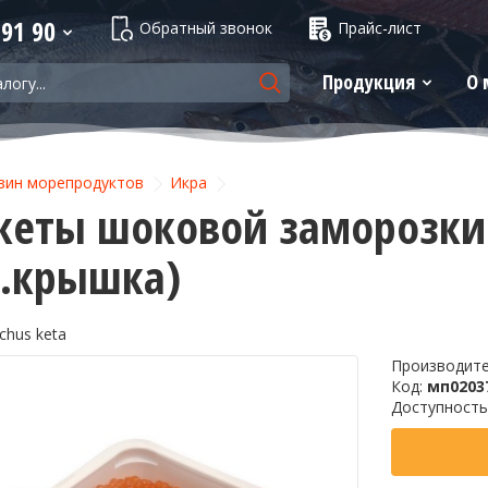
 91 90
Обратный звонок
Прайс-лист
Продукция
О 
зин морепродуктов
Икра
кеты шоковой заморозки IC
л.крышка)
chus keta
Производит
Код:
мп0203
Доступность