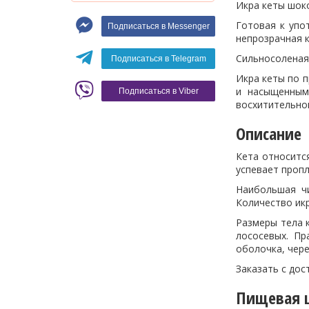
Икра кеты шок
Макароны
Готовая к упот
Подписаться в Messenger
Вино
непрозрачная к
Кофе
Белое вино
Сильносоленая,
Подписаться в Telegram
Красное вино
Blaser
Икра кеты по п
и насыщенным
Подписаться в Viber
восхитительног
Описание
Кета относится
успевает пропл
Наибольшая чи
Количество икр
Размеры тела 
лососевых. Пр
оболочка, чер
Заказать с дос
Пищевая ц