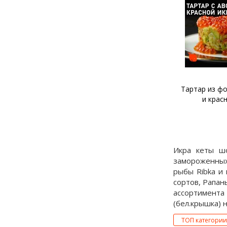
Тартар из лосося и щучьей
Тартар из фо
икры
и крас
Икра кеты шо
замороженных
рыбы Ribka и
сортов, Рапан
ассортимента
(бел.крышка) н
ТОП категории