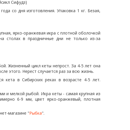
йсикл Сифудз)
года со дня изготовления. Упаковка 1 кг. Безая,
рупная, ярко-оранжевая икра с плотной оболочкой
на столах в праздничные дни не только из-за
й. Жизненный цикл кеты непрост. За 4-5 лет она
ле этого. Нерест случается раз за всю жизнь.
я кета в Сибирских реках в возрасте 4-5 лет.
и и мелкой рыбой. Икра кеты - самая крупная из
имерно 6-9 мм, цвет ярко-оранжевый, плотная
нет-магазине "
Рыбка
".