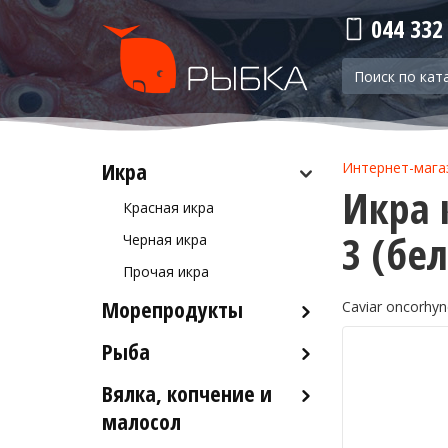
044 332
Икра
Интернет-мага
Икра 
Красная икра
3 (бе
Черная икра
Прочая икра
Морепродукты
Caviar oncorhyn
Рыба
Кальмары
Осьминоги
Вялка, копчение и
Рыба деликатесных сортов
Крабы
малосол
Рыба столовых сортов
Креветки