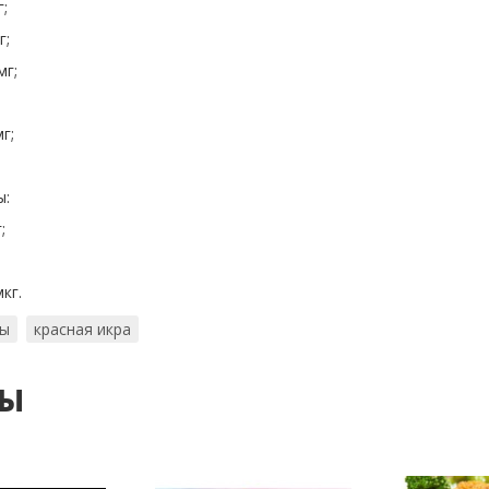
;
г;
мг;
г;
ы:
;
;
кг.
ты
красная икра
ты