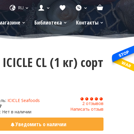
RU
магазине
Библиотека
Контакты
ICLE CL (1 кг) сорт
ель:
ICICLE Seafoods
2 отзывов
7
Написать отзыв
: Нет в наличии
Уведомить о наличии