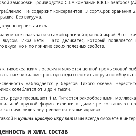
овой заморозки.Производство США компании ІCІCLE Seafoods (A
реблению. Не содержит консервантов. 3 сорт.Срок хранения 2 
рышка. Без вакуума.
 крупнозернистая икра.
раву может называться самой красивой красной икрой. Это – к
 вкусом. Икра кеты – это деликатес, который появляется 
о вкуса, но и по причине своих полезных свойств.
 к тихоокеанским лососям и является ценной промысловой рыбо
ыть тысячи километров, однажды отложить икру и погибнуть пос
сленность наблюдается у берегов Тихого океана. Нереститс
инок колеблется от 3 до 4 тысяч.
кеты редко превышают 1 м. Питается ракообразными, моллюскам
авильной круглой формы икринки в диаметре составляют пр
ез которую видны внутренние пятнышки икринок.
тавкой и
купить красную икру кеты
Вы всегда сможете в интер
енность и хим. состав