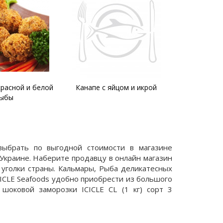
красной и белой
Канапе с яйцом и икрой
Салат с к
ыбы
рисом и к
 выбрать по выгодной стоимости в магазине
Украине. Наберите продавцу в онлайн магазин
 уголки страны. Кальмары, Рыба деликатесных
CICLE Seafoods удобно приобрести из большого
шоковой заморозки ICICLE CL (1 кг) сорт 3