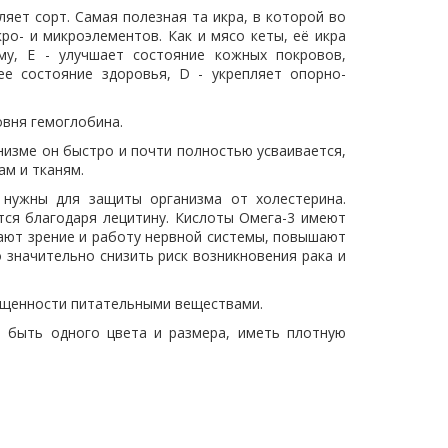
яет сорт. Самая полезная та икра, в которой во
о- и микроэлементов. Как и мясо кеты, её икра
му, Е - улучшает состояние кожных покровов,
е состояние здоровья, D - укрепляет опорно-
вня гемоглобина.
низме он быстро и почти полностью усваивается,
м и тканям.
 нужны для защиты организма от холестерина.
тся благодаря лецитину. Кислоты Омега-3 имеют
ают зрение и работу нервной системы, повышают
значительно снизить риск возникновения рака и
ыщенности питательными веществами.
ы быть одного цвета и размера, иметь плотную