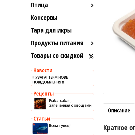
Птица
Икра вяленая
Лобстеры / Омары
Рыба вяленая и сушеная
Консервы
Индейка
Мидии
Рыба слабосоленая
Морской коктейль
Тара для икры
Рыба холодного и
Морские ежи
горячего копчения
Продукты питания
Мясо гребешка
Товары со скидкой
Оливковое масло
Рапаны
Хумус
Улитки
Новости
Уксус
Устрицы
‼️ УВАГА! ТЕРМІНОВЕ
ПОВІДОМЛЕННЯ ‼️
Сыры
Другое
Соусы
Рецепты
Рыба-сабля,
Сладости
запечённая с овощами
Описание
Рис
Статьи
Оливки
Краткое о
Всем тунец!
Мясные изделия