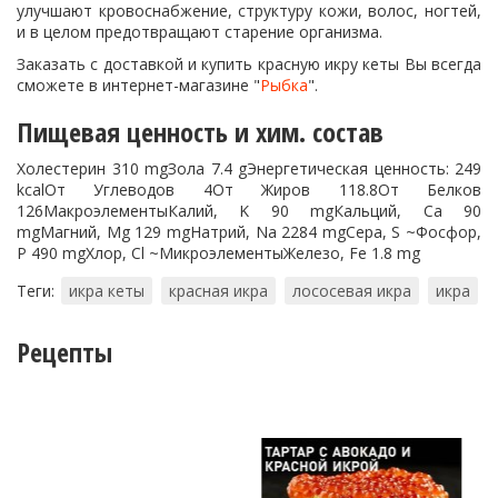
улучшают кровоснабжение, структуру кожи, волос, ногтей,
и в целом предотвращают старение организма.
Заказать с доставкой и купить красную икру кеты Вы всегда
сможете в интернет-магазине "
Рыбка
".
Пищевая ценность и хим. состав
Холестерин 310 mgЗола 7.4 gЭнергетическая ценность: 249
kcalОт Углеводов 4От Жиров 118.8От Белков
126МакроэлементыКалий, K 90 mgКальций, Ca 90
mgМагний, Mg 129 mgНатрий, Na 2284 mgСера, S ~Фосфор,
P 490 mgХлор, Cl ~МикроэлементыЖелезо, Fe 1.8 mg
Теги:
икра кеты
красная икра
лососевая икра
икра
Рецепты