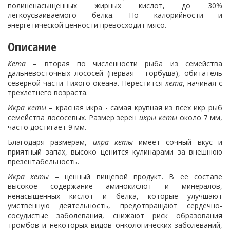
полиненасыщенных жирных кислот, до 30%
легкоусваиваемого белка. По калорийности и
энергетической ценности превосходит мясо.
Описание
Кета
– вторая по численности рыба из семейства
дальневосточных лососей (первая – горбуша), обитатель
северной части Тихого океана. Нерестится
кета
, начиная с
трехлетнего возраста.
Икра кеты
– красная икра - самая крупная из всех икр рыб
семейства лососевых. Размер зерен
икры кеты
около 7 мм,
часто достигает 9 мм.
Благодаря размерам,
икра кеты
имеет сочный вкус и
приятный запах, высоко ценится кулинарами за внешнюю
презентабельность.
Икра кеты
– ценный пищевой продукт. В ее составе
высокое содержание аминокислот и минералов,
ненасыщенных кислот и белка, которые улучшают
умственную деятельность, предотвращают сердечно-
сосудистые заболевания, снижают риск образования
тромбов и некоторых видов онкологических заболеваний,