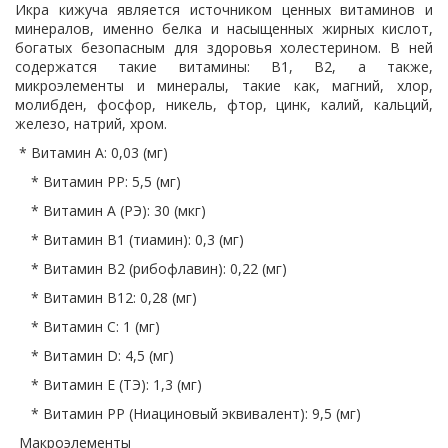
Икра кижуча является источником ценных витаминов и
минералов, именно белка и насыщенных жирных кислот,
богатых безопасным для здоровья холестерином. В ней
содержатся такие витамины: В1, В2, а также,
микроэлементы и минералы, такие как, магний, хлор,
молибден, фосфор, никель, фтор, цинк, калий, кальций,
железо, натрий, хром.
* Витамин A: 0,03 (мг)
* Витамин PP: 5,5 (мг)
* Витамин A (РЭ): 30 (мкг)
* Витамин B1 (тиамин): 0,3 (мг)
* Витамин B2 (рибофлавин): 0,22 (мг)
* Витамин В12: 0,28 (мг)
* Витамин C: 1 (мг)
* Витамин D: 4,5 (мг)
* Витамин E (ТЭ): 1,3 (мг)
* Витамин PP (Ниациновый эквивалент): 9,5 (мг)
Макроэлементы