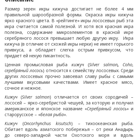
Размер зерен икры кижуча достигает не более 4 мм
правильной шарообразной формы. Окраска икры кижуча
ярко красного цвета. В «рейтинге» икры лососевых рыб эта
икра считается самой полезной. И хотя вся красная икра
полезна, содержание микроэлементов в красной икре
серебряного лосося превышает любую другую икру. Икра
кижуча (в отличие от схожей икры нерки) не имеет горького
привкуса, а обладает слегка острым привкусом, что
придает ей некую пикантность.
Ценная промысловая рыба
кижуч
(
Silver
salmon
,
Coho
,
серебряный лосось
) относится к семейству лососевых. Среди
других лососевых прочно завоевал славу рыбы с самыми
лучшими вкусовыми качествами. Имеет красное мясо,
сочное и нежное.
Кижуч
(
Silver
salmon
) отличается от своих сородичей –
лососей – ярко-серебристой чешуей, за которую и получил
американское и японское название «
Серебряный лосось
» и
старорусское – «
белая рыба
».
Кижуч
(
Oncorhynchus
kisutsch
) – тихоокеанская рыба.
Обитает вдоль азиатского побережья – от реки Анадырь
до северо-западной части Охотского моря и вдоль