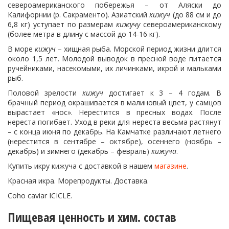
североамериканского побережья – от Аляски до
Калифорнии (р. Сакраменто). Азиатский
кижуч
(до 88 см и до
6,8 кг) уступает по размерам
кижучу
североамериканскому
(более метра в длину с массой до 14-16 кг).
В море
кижуч
– хищная рыба. Морской период жизни длится
около 1,5 лет. Молодой выводок в пресной воде питается
ручейниками, насекомыми, их личинками, икрой и мальками
рыб.
Половой зрелости
кижуч
достигает к 3 – 4 годам. В
брачный период окрашивается в малиновый цвет, у самцов
вырастает «нос». Нерестится в пресных водах. После
нереста погибает. Уход в реки для нереста весьма растянут
– с конца июня по декабрь. На Камчатке различают летнего
(нерестится в сентябре – октябре), осеннего (ноябрь –
декабрь) и зимнего (декабрь – февраль)
кижуча
.
Купить икру кижуча с доставкой в нашем
магазине
.
Красная икра. Морепродукты. Доставка.
Coho caviar ICICLE.
Пищевая ценность и хим. состав