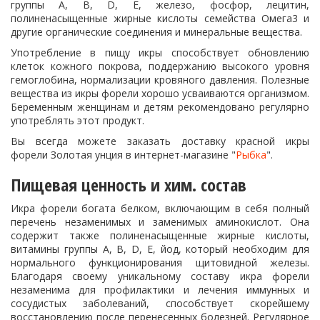
группы А, B, D, E, железо, фосфор, лецитин,
полиненасыщенные жирные кислоты семейства Омега3 и
другие органические соединения и минеральные вещества.
Употребление в пищу икры способствует обновлению
клеток кожного покрова, поддержанию высокого уровня
гемоглобина, нормализации кровяного давления. Полезные
вещества из икры форели хорошо усваиваются организмом.
Беременным женщинам и детям рекомендовано регулярно
употреблять этот продукт.
Вы всегда можете заказать доставку красной икры
форели Золотая унция в интернет-магазине "
Рыбка
".
Пищевая ценность и хим. состав
Икра форели богата белком, включающим в себя полный
перечень незаменимых и заменимых аминокислот. Она
содержит также полиненасыщенные жирные кислоты,
витамины группы А, B, D, E, йод, который необходим для
нормального функционирования щитовидной железы.
Благодаря своему уникальному составу икра форели
незаменима для профилактики и лечения иммунных и
сосудистых заболеваний, способствует скорейшему
восстановлению после перенесенных болезней. Регулярное