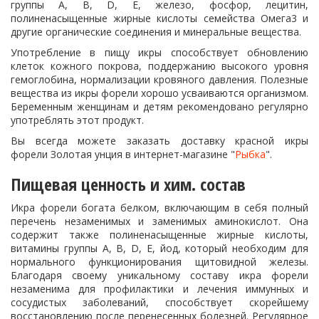
группы А, B, D, E, железо, фосфор, лецитин,
полиненасыщенные жирные кислоты семейства Омега3 и
другие органические соединения и минеральные вещества.
Употребление в пищу икры способствует обновлению
клеток кожного покрова, поддержанию высокого уровня
гемоглобина, нормализации кровяного давления. Полезные
вещества из икры форели хорошо усваиваются организмом.
Беременным женщинам и детям рекомендовано регулярно
употреблять этот продукт.
Вы всегда можете заказать доставку красной икры
форели Золотая унция в интернет-магазине "
Рыбка
".
Пищевая ценность и хим. состав
Икра форели богата белком, включающим в себя полный
перечень незаменимых и заменимых аминокислот. Она
содержит также полиненасыщенные жирные кислоты,
витамины группы А, B, D, E, йод, который необходим для
нормального функционирования щитовидной железы.
Благодаря своему уникальному составу икра форели
незаменима для профилактики и лечения иммунных и
сосудистых заболеваний, способствует скорейшему
восстановлению после перенесенных болезней. Регулярное