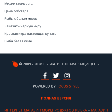
Мидии стоимость
Цена лобстера
Рыбы с белым мясом
Заказать черную икру
Красная икра настоящая купить
Рыба белая филе
Цена черный икры
Морепродукты цены
Купить мясо мидии
© 2009 - 2026 РЫБКА. ВСЕ ПРАВА ЗАЩИЩЕНЫ.
Заказать креветки Киев
Купить рыбу горячего копчения
Сушеная рыба купить
POWERED BY
FOCUS STYLE
Черную икру купить
ПОЛНАЯ ВЕРСИЯ
Заказать лобстера Киев
Купить осьминога в Украине
ИНТЕРНЕТ МАГАЗИН МОРЕПРОДУКТОВ РЫБКА
››
МАГАЗИН