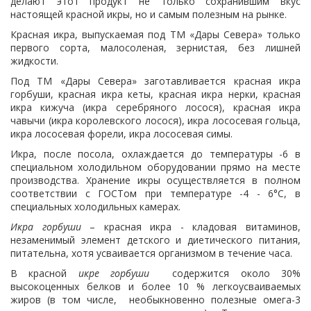
делают этот продукт не только сохранившим вкус
настоящей красной икры, но и самым полезным на рынке.
Красная икра, выпускаемая под ТМ «Дары Севера» только
первого сорта, малосоленая, зернистая, без лишней
жидкости.
Под ТМ «Дары Севера» заготавливается красная икра
горбуши, красная икра кеты, красная икра нерки, красная
икра кижуча (икра серебряного лосося), красная икра
чавычи (икра королевского лосося), икра лососевая гольца,
икра лососевая форели, икра лососевая симы.
Икра, после посола, охлаждается до температуры -6 в
специальном холодильном оборудовании прямо на месте
производства. Хранение икры осуществляется в полном
соответствии с ГОСТом при температуре -4 - 6°С, в
специальных холодильных камерах.
Икра горбуши
– красная икра - кладовая витаминов,
незаменимый элемент детского и диетического питания,
питательна, хотя усваивается организмом в течение часа.
В красной
икре горбуши
содержится около 30%
высокоценных белков и более 10 % легкоусваиваемых
жиров (в том числе, необыкновенно полезные омега-3