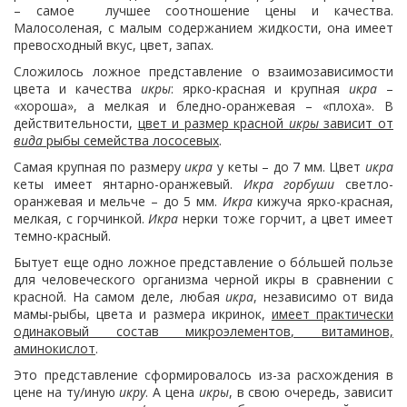
– самое лучшее соотношение цены и качества.
Малосоленая, с малым содержанием жидкости, она имеет
превосходный вкус, цвет, запах.
Сложилось ложное представление о взаимозависимости
цвета и качества
икры
: ярко-красная и крупная
икра
–
«хороша», а мелкая и бледно-оранжевая – «плоха». В
действительности,
цвет и размер красной
икры
зависит от
вида
рыбы семейства лососевых
.
Самая крупная по размеру
икра
у кеты – до 7 мм. Цвет
икра
кеты имеет янтарно-оранжевый.
Икра горбуши
светло-
оранжевая и мельче – до 5 мм.
Икра
кижуча ярко-красная,
мелкая, с горчинкой.
Икра
нерки тоже горчит, а цвет имеет
темно-красный.
Бытует еще одно ложное представление о бóльшей пользе
для человеческого организма черной икры в сравнении с
красной. На самом деле, любая
икра
, независимо от вида
мамы-рыбы, цвета и размера икринок,
имеет практически
одинаковый состав микроэлементов, витаминов,
аминокислот
.
Это представление сформировалось из-за расхождения в
цене на ту/иную
икру
. А цена
икры
, в свою очередь, зависит