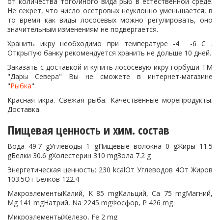
от количества того/иного вида рыб в естественной среде.
Не секрет, что число осетровых неуклонно уменьшается, в
то время как виды лососевых можно регулировать, оно
значительным изменениям не подвергается.
Хранить икру необходимо при температуре -4 -6 С .
Открытую банку рекомендуется хранить не дольше 10 дней.
Заказать с доставкой и купить лососевую икру горбуши ТМ
"Дары Севера" Вы не сможете в интернет-магазине
"
Рыбка
".
Красная икра. Свежая рыба. Качественные морепродукты.
Доставка.
Пищевая ценность и хим. состав
Вода 49.7 gУглеводы 1 gПищевые волокна 0 gЖиры 11.5
gБелки 30.6 gХолестерин 310 mgЗола 7.2 g
Энергетическая ценность: 230 kcalОт Углеводов 4От Жиров
103.5От Белков 122.4
МакроэлементыКалий, K 85 mgКальций, Ca 75 mgМагний,
Mg 141 mgНатрий, Na 2245 mgФосфор, P 426 mg
МикроэлементыЖелезо, Fe 2 mg