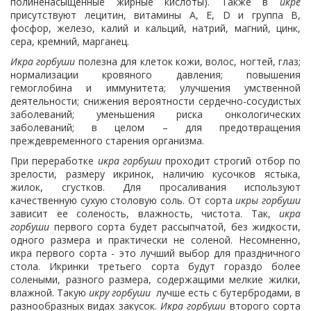
полиненасыщенные жирные кислоты). Также в
икре
присутствуют лецитин, витамины А, Е, D и группа В,
фосфор, железо, калий и кальций, натрий, магний, цинк,
сера, кремний, марганец.
Икра горбуши
полезна для клеток кожи, волос, ногтей, глаз;
нормализации кровяного давления; повышения
гемоглобина и иммунитета; улучшения умственной
деятельности; снижения вероятности сердечно-сосудистых
заболеваний; уменьшения риска онкологических
заболеваний; в целом – для предотвращения
преждевременного старения организма.
При переработке
икра горбуши
проходит строгий отбор по
зрелости, размеру икринок, наличию кусочков ястыка,
жилок, сгустков. Для просаливания используют
качественную сухую столовую соль. От сорта
икры горбуши
зависит ее соленость, влажность, чистота. Так,
икра
горбуши
первого сорта будет рассыпчатой, без жидкости,
одного размера и практически не соленой. Несомненно,
икра первого сорта - это лучший выбор для праздничного
стола. Икринки третьего сорта будут гораздо более
солеными, разного размера, содержащими мелкие жилки,
влажной. Такую
икру горбуши
лучше есть с бутербродами, в
разнообразных видах закусок.
Икра горбуши
второго сорта