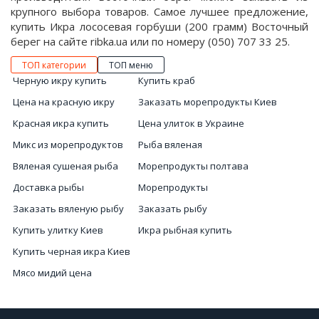
крупного выбора товаров. Самое лучшее предложение,
купить Икра лососевая горбуши (200 грамм) Восточный
берег на сайте ribka.ua или по номеру (050) 707 33 25.
ТОП категории
ТОП меню
Черную икру купить
Купить краб
Цена на красную икру
Заказать морепродукты Киев
Красная икра купить
Цена улиток в Украине
Микс из морепродуктов
Рыба вяленая
Вяленая сушеная рыба
Морепродукты полтава
Доставка рыбы
Морепродукты
Заказать вяленую рыбу
Заказать рыбу
Купить улитку Киев
Икра рыбная купить
Купить черная икра Киев
Мясо мидий цена
Морепродукты заказ
Морской коктейль