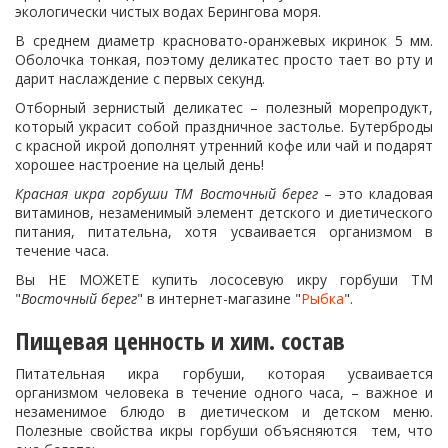
экологически чистых водах Берингова моря.
В среднем диаметр красновато-оранжевых икринок 5 мм.
Оболочка тонкая, поэтому деликатес просто тает во рту и
дарит наслаждение с первых секунд.
Отборный зернистый деликатес – полезный морепродукт,
который украсит собой праздничное застолье. Бутерброды
с красной икрой дополнят утренний кофе или чай и подарят
хорошее настроение на целый день!
Красная икра горбуши ТМ Восточный берег
– это кладовая
витаминов, незаменимый элемент детского и диетического
питания, питательна, хотя усваивается организмом в
течение часа.
Вы НЕ МОЖЕТЕ купить лососевую икру горбуши ТМ
"
Восточный берег
" в интернет-магазине "
Рыбка
".
Пищевая ценность и хим. состав
Питательная икра горбуши, которая усваивается
организмом человека в течение одного часа, – важное и
незаменимое блюдо в диетическом и детском меню.
Полезные свойства икры горбуши объясняются тем, что