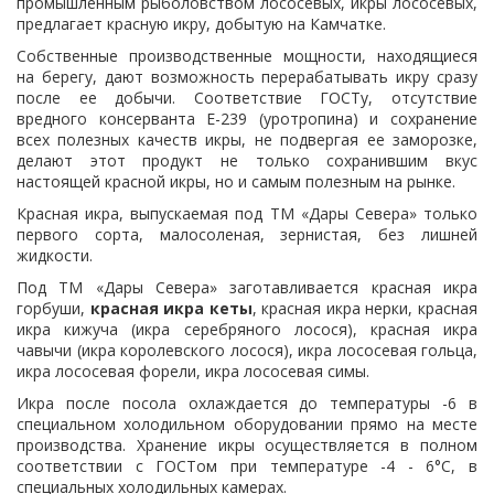
промышленным рыболовством лососевых, икры лососевых,
предлагает красную икру, добытую на Камчатке.
Собственные производственные мощности, находящиеся
на берегу, дают возможность перерабатывать икру сразу
после ее добычи. Соответствие ГОСТу, отсутствие
вредного консерванта Е-239 (уротропина) и сохранение
всех полезных качеств икры, не подвергая ее заморозке,
делают этот продукт не только сохранившим вкус
настоящей красной икры, но и самым полезным на рынке.
Красная икра, выпускаемая под ТМ «Дары Севера» только
первого сорта, малосоленая, зернистая, без лишней
жидкости.
Под ТМ «Дары Севера» заготавливается красная икра
горбуши,
красная икра кеты
, красная икра нерки, красная
икра кижуча (икра серебряного лосося), красная икра
чавычи (икра королевского лосося), икра лососевая гольца,
икра лососевая форели, икра лососевая симы.
Икра после посола охлаждается до температуры -6 в
специальном холодильном оборудовании прямо на месте
производства. Хранение икры осуществляется в полном
соответствии с ГОСТом при температуре -4 - 6°С, в
специальных холодильных камерах.