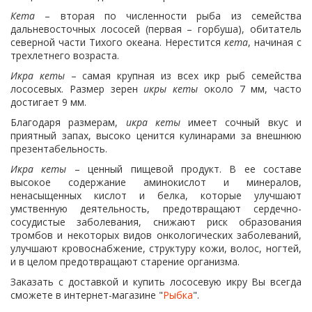
Кета
– вторая по численности рыба из семейства
дальневосточных лососей (первая – горбуша), обитатель
северной части Тихого океана. Нерестится
кета
, начиная с
трехлетнего возраста.
Икра кеты
– самая крупная из всех икр рыб семейства
лососевых. Размер зерен
икры кеты
около 7 мм, часто
достигает 9 мм.
Благодаря размерам,
икра кеты
имеет сочный вкус и
приятный запах, высоко ценится кулинарами за внешнюю
презентабельность.
Икра кеты
– ценный пищевой продукт. В ее составе
высокое содержание аминокислот и минералов,
ненасыщенных кислот и белка, которые улучшают
умственную деятельность, предотвращают сердечно-
сосудистые заболевания, снижают риск образования
тромбов и некоторых видов онкологических заболеваний,
улучшают кровоснабжение, структуру кожи, волос, ногтей,
и в целом предотвращают старение организма.
Заказать с доставкой и купить лососевую икру Вы всегда
сможете в интернет-магазине "
Рыбка
".