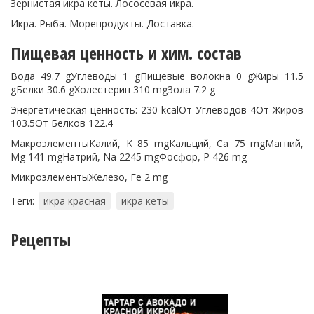
Зернистая икра кеты. Лососевая икра.
Икра. Рыба. Морепродукты. Доставка.
Пищевая ценность и хим. состав
Вода 49.7 gУглеводы 1 gПищевые волокна 0 gЖиры 11.5
gБелки 30.6 gХолестерин 310 mgЗола 7.2 g
Энергетическая ценность: 230 kcalОт Углеводов 4От Жиров
103.5От Белков 122.4
МакроэлементыКалий, K 85 mgКальций, Ca 75 mgМагний,
Mg 141 mgНатрий, Na 2245 mgФосфор, P 426 mg
МикроэлементыЖелезо, Fe 2 mg
Теги:
икра красная
икра кеты
Рецепты