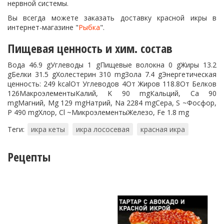
нервной системы.
Вы всегда можете заказать доставку красной икры в
интернет-магазине "
Рыбка
".
Пищевая ценность и хим. состав
Вода 46.9 gУглеводы 1 gПищевые волокна 0 gЖиры 13.2
gБелки 31.5 gХолестерин 310 mgЗола 7.4 gЭнергетическая
ценность: 249 kcalОт Углеводов 4От Жиров 118.8От Белков
126МакроэлементыКалий, K 90 mgКальций, Ca 90
mgМагний, Mg 129 mgНатрий, Na 2284 mgСера, S ~Фосфор,
P 490 mgХлор, Cl ~МикроэлементыЖелезо, Fe 1.8 mg
Теги:
икра кеты
икра лососевая
красная икра
Рецепты