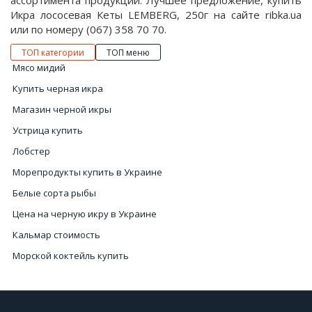
ассортимента продукции. Лучшее предложение, купить
Икра лососевая Кеты LEMBERG, 250г на сайте ribka.ua
или по номеру (067) 358 70 70.
ТОП категории
ТОП меню
Мясо мидий
Купить черная икра
Магазин черной икры
Устрица купить
Лобстер
Морепродукты купить в Украине
Белые сорта рыбы
Цена на черную икру в Украине
Кальмар стоимость
Морской коктейль купить
Стоимость чёрной икры в Украине
Купить осминога