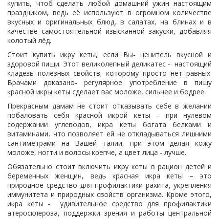
купить, чтоб сделать любой домашний ужин настоящим
праздником, ведь её используют в огромном количестве
вкусных и оригинальных блюд, в салатах, на блинах и в
качестве самостоятельной изысканной закуски, добавляя
колотый лёд.
Стоит купить икру кеты, если Вы- ценитель вкусной и
здоровой пищи. Этот великолепный деликатес - настоящий
кладезь полезных свойств, которому просто нет равных.
Врачами доказано- регулярное употребление в пищу
красной икры кеты сделает вас моложе, сильнее и бодрее.
Прекрасным дамам не стоит отказывать себе в желании
побаловать себя красной икрой кеты – при нулевом
содержании углеводов, икра кеты богата белками и
витаминами, что позволяет ей не откладываться лишними
сантиметрами на Вашей талии, при этом делая кожу
моложе, ногти и волосы крепче, а цвет лица - лучше.
Обязательно стоит включить икру кеты в рацион детей и
беременных женщин, ведь красная икра кеты – это
природное средство для профилактики рахита, укрепления
иммунитета и природных свойств организма. Кроме этого,
икра кеты - удивительное средство для профилактики
атеросклероза, поддержки зрения и работы центральной