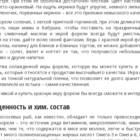
етре. При этом ее оболочка достаточно плотная. Цвет насто
лто-оранжевый. На ощупь икринки будут упругие, немного липк
еночек, порванных икринок – все это признаки невысокого каче
орели соленая, с легкой приятной горчинкой, при этом деликатн
ать наши мамы и бабушки, чтобы поставить на праздничный
о сливочный маслом и икрой форели всегда будут уместны
я на этом, дайте волю своей фантазии. Ведь с красной икрой 
оллы, начинку для блинов и блинных тортов, ее можно добавлять
о – солят, вялят и коптят ее так, что получаются небольш
иво и другие напитки.
тва охлажденной икры форели, которую вы можете купить в н
, которые относятся к продуктам высочайшего качества. Икра 
из тонкой натуральной пленки, что позволяет ее долго хранит
извлекли из ястыка – самая качественная.
тавкой и купить красную икру форели Вы всегда сможете в интер
енность и хим. состав
лососевых рыб, как известно, обладает не только превосход
форели – это источник ряда витаминов, микроэлементов, амин
ми, чем те, что содержатся в мясе или молоке, легче и быст
т много полиненасыщенных жирных кислот Омега-3 и Омега-6,