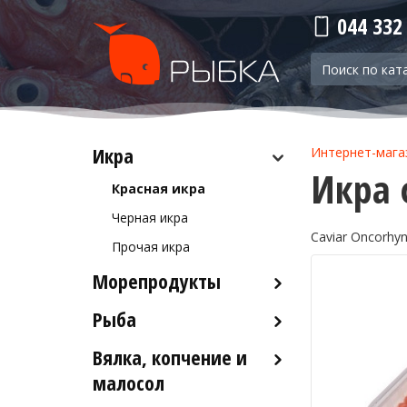
044 332
Икра
Интернет-мага
Икра 
Красная икра
Черная икра
Caviar Oncorhy
Прочая икра
Морепродукты
Рыба
Кальмары
Осьминоги
Вялка, копчение и
Рыба деликатесных сортов
Крабы
малосол
Рыба столовых сортов
Креветки