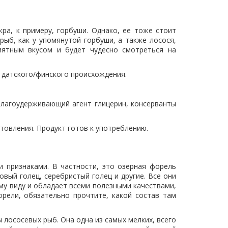
ра, к примеру, горбуши. Однако, ее тоже стоит
рыб, как у упомянутой горбуши, а также лосося,
иятным вкусом и будет чудесно смотреться на
 датского/финского происхождения.
 влагоудерживающий агент глицерин, консерванты
готовления. Продукт готов к употреблению.
 признаками. В частности, это озерная форель
вый голец, серебристый голец и другие. Все они
ому виду и обладает всеми полезными качествами,
орели, обязательно прочтите, какой состав там
 лососевых рыб. Она одна из самых мелких, всего