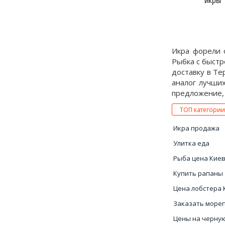
икры
и крас
Икра форели 
Рыбка с быстр
доставку в Те
аналог лучши
предложение, 
ТОП категории
Икра продажа
Улитка еда
Рыба цена Кие
Купить рапаны
Цена лобстера 
Заказать море
Цены на черну