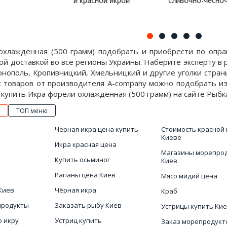
ной икрой
сливочно-чесночном соусе
р
охлажденная (500 грамм) подобрать и приобрести по опра
ой доставкой во все регионы Украины. Наберите эксперту в
рнополь, Кропивницкий, Хмельницкий и другие уголки страны
х товаров от производителя A-company можно подобрать и
купить Икра форели охлажденная (500 грамм) на сайте Рыбка 
ТОП меню
Черная икра цена купить
Стоимость красной 
Киеве
Икра красная цена
Магазины морепро
в
Купить осьминог
Киев
Рапаны цена Киев
Мясо мидий цена
Киев
Чëрная икра
Краб
продукты
Заказать рыбу Киев
Устрицы купить Ки
ю икру
Устриц купить
Заказ морепродукт