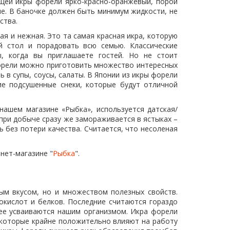
ящей икры форели ярко-красно-оранжевый, порой
ие. В баночке должен быть минимум жидкости, не
ства.
ая и нежная. Это та самая красная икра, которую
 стол и порадовать всю семью. Классические
, когда вы приглашаете гостей. Но не стоит
форели можно приготовить множество интересных
 в супы, соусы, салаты. В Японии из икры форели
ие подсушенные снеки, которые будут отличной
ашем магазине «Рыбка», используется датская/
при добыче сразу же замораживается в ястыках –
ь без потери качества. Считается, что несоленая
нет-магазине "
Рыбка
".
ным вкусом, но и множеством полезных свойств.
окислот и белков. Последние считаются гораздо
рее усваиваются нашим организмом. Икра форели
 которые крайне положительно влияют на работу