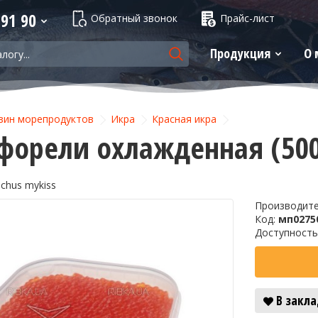
 91 90
Обратный звонок
Прайс-лист
Продукция
О 
зин морепродуктов
Икра
Красная икра
форели охлажденная (50
nchus mykiss
Производит
Код:
мп0275
Доступность
В закл