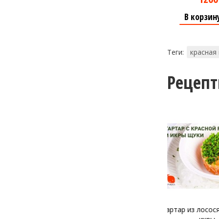
В корзин
Теги:
красная
Рецеп
Тартар из лосося и щучьей
Тартар из фо