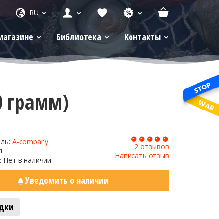
RU
магазине
Библиотека
Контакты
0 грамм)
ель:
A-company
2 отзывов
0
Написать отзыв
: Нет в наличии
Уведомить о наличии
адки