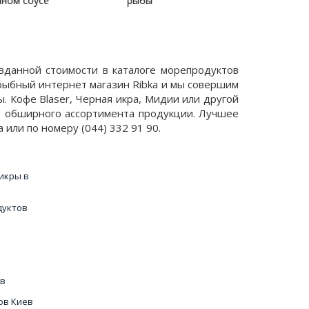
ыбы
рисом и к
вданной стоимости в каталоге морепродуктов
 рыбный интернет магазин Ribka и мы совершим
. Кофе Blaser, Черная икра, Мидии или другой
з обширного ассортимента продукции. Лучшее
или по номеру (044) 332 91 90.
икры в
дуктов
ев
ов Киев