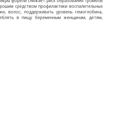
е икры форели снижает риск образования тромбов
хорошим средством профилактики воспалительных
жи, волос, поддерживать уровень гемоглобина,
реблять в пищу беременным женщинам, детям,