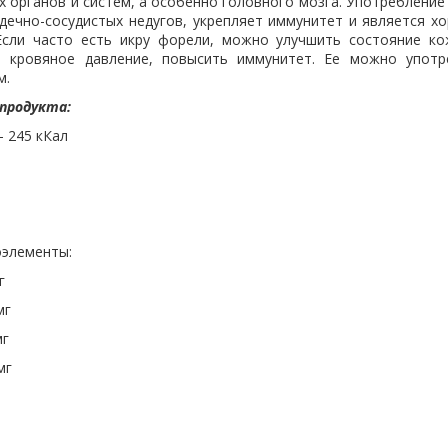
х органов и систем, а особенно головного мозга. Употреблени
рдечно-сосудистых недугов, укрепляет иммунитет и является 
Если часто есть икру форели, можно улучшить состояние ко
ь кровяное давление, повысить иммунитет. Ее можно упот
м.
 продукта:
 245 кКал
оэлементы:
г
мг
мг
мг