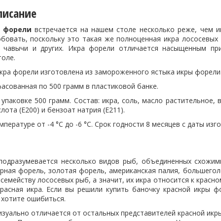
писание
а форели
встречается на нашем столе несколько реже, чем ик
обовать, поскольку это такая же полноценная икра лососевых 
, чавычи и других. Икра форели отличается насыщенным пр
толе.
кра форели
изготовлена из замороженного ястыка икры форели
асованная по 500 грамм в пластиковой банке.
упаковке 500 грамм. Состав: икра, соль, масло растительное,
лота (Е200) и бензоат натрия (Е211).
мпературе от -4 °С до -6 °С. Срок годности 8 месяцев с даты из
одразумевается несколько видов рыб, объединенных схожими
рная форель, золотая форель, американская палия, большеголо
семейству лососевых рыб, а значит, их икра относится к красн
красная икра. Если вы решили купить баночку красной икры ф
е хотите ошибиться.
зуально отличается от остальных представителей красной икры