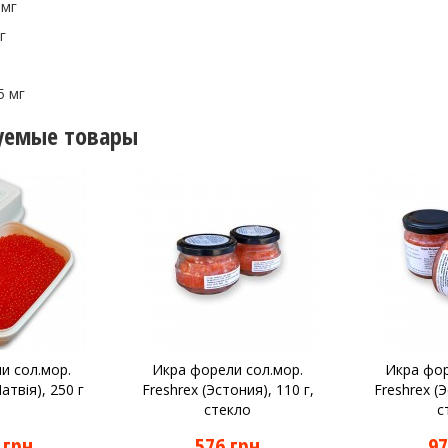
 мг
г
5 мг
уемые товары
и сол.мор.
Икра форели сол.мор.
Икра фор
атвія), 250 г
Freshrex (Эстония), 110 г,
Freshrex (Э
стекло
с
 грн
576 грн
97