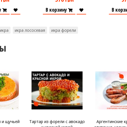
у
В корзину
В корз
 икра
икра лососевая
икра форели
ты
рели с авокадо
Аргентинские креветки в
Котлеты из 