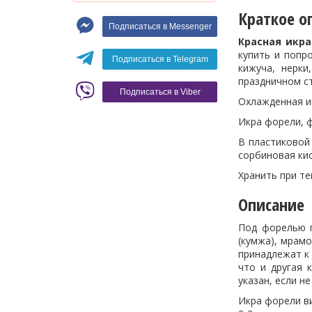
Макароны
Краткое о
Подписаться в Messenger
Вино
Красная икр
купить и попр
Кофе
Белое вино
Подписаться в Telegram
кижуча, нерки
Красное вино
Blaser
праздничном с
Подписаться в Viber
Охлажденная и
Икра форели, ф
В пластиковой 
сорбиновая кис
Хранить при те
Описание
Под форелью п
(кумжа), мрамо
принадлежат к 
что и другая 
указан, если н
Икра форели ви