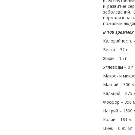
всех внутренни
и развитие се
заболеваний. 
нормализоват
пожилым людя
В 100 граммах
Калорийность –
Белки – 32 г
Жиры – 15 г
Углеводы – 0 г
Макро- и микр
Магний – 300 м
Кальций – 275 
Фосфор – 356 
Натрий – 1500 
Калий – 181 мг
Цинк – 0,95 мг