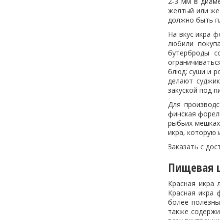
2-3 мм в диам
желтый или же
должно быть пл
На вкус икра ф
любили покуп
бутерброды с
ограничиватьс
блюд: суши и р
делают суджик
закуской под п
Для производс
финская форель
рыбьих мешках 
икра, которую 
Заказать с дос
Пищевая ц
Красная икра 
Красная икра 
более полезны
также содержи