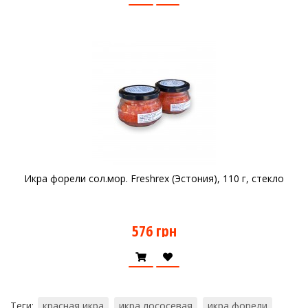
Икра форели сол.мор. Freshrex (Эстония), 110 г, стекло
576 грн
Теги:
красная икра
икра лососевая
икра форели