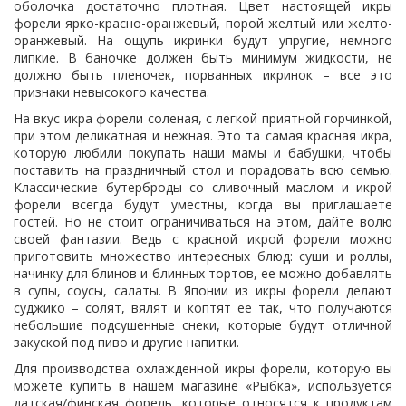
оболочка достаточно плотная. Цвет настоящей икры
форели ярко-красно-оранжевый, порой желтый или желто-
оранжевый. На ощупь икринки будут упругие, немного
липкие. В баночке должен быть минимум жидкости, не
должно быть пленочек, порванных икринок – все это
признаки невысокого качества.
На вкус икра форели соленая, с легкой приятной горчинкой,
при этом деликатная и нежная. Это та самая красная икра,
которую любили покупать наши мамы и бабушки, чтобы
поставить на праздничный стол и порадовать всю семью.
Классические бутерброды со сливочный маслом и икрой
форели всегда будут уместны, когда вы приглашаете
гостей. Но не стоит ограничиваться на этом, дайте волю
своей фантазии. Ведь с красной икрой форели можно
приготовить множество интересных блюд: суши и роллы,
начинку для блинов и блинных тортов, ее можно добавлять
в супы, соусы, салаты. В Японии из икры форели делают
суджико – солят, вялят и коптят ее так, что получаются
небольшие подсушенные снеки, которые будут отличной
закуской под пиво и другие напитки.
Для производства охлажденной икры форели, которую вы
можете купить в нашем магазине «Рыбка», используется
датская/финская форель, которые относятся к продуктам