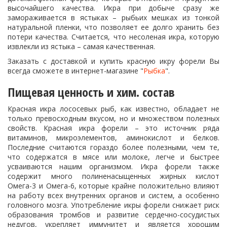
высочайшего качества. Икра при добыче сразу же
замораживается в ястыках – рыбьих мешках из тонкой
натуральной пленки, что позволяет ее долго хранить без
потери качества. Считается, что несоленая икра, которую
извлекли из ястыка – самая качественная.
Заказать с доставкой и купить красную икру форели Вы
всегда сможете в интернет-магазине "
Рыбка
".
Пищевая ценность и хим. состав
Красная икра лососевых рыб, как известно, обладает не
только превосходным вкусом, но и множеством полезных
свойств. Красная икра форели – это источник ряда
витаминов, микроэлементов, аминокислот и белков.
Последние считаются гораздо более полезными, чем те,
что содержатся в мясе или молоке, легче и быстрее
усваиваются нашим организмом. Икра форели также
содержит много полиненасыщенных жирных кислот
Омега-3 и Омега-6, которые крайне положительно влияют
на работу всех внутренних органов и систем, а особенно
головного мозга. Употребление икры форели снижает риск
образования тромбов и развитие сердечно-сосудистых
недугов, укрепляет иммунитет и является хорошим