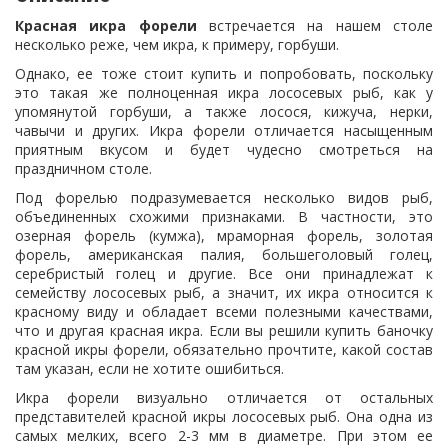
Красная икра форели
встречается на нашем столе
несколько реже, чем икра, к примеру, горбуши.
Однако, ее тоже стоит купить и попробовать, поскольку
это такая же полноценная икра лососевых рыб, как у
упомянутой горбуши, а также лосося, кижуча, нерки,
чавычи и других. Икра форели отличается насыщенным
приятным вкусом и будет чудесно смотреться на
праздничном столе.
Под форелью подразумевается несколько видов рыб,
объединенных схожими признаками. В частности, это
озерная форель (кумжа), мраморная форель, золотая
форель, американская палия, большеголовый голец,
серебристый голец и другие. Все они принадлежат к
семейству лососевых рыб, а значит, их икра относится к
красному виду и обладает всеми полезными качествами,
что и другая красная икра. Если вы решили купить баночку
красной икры форели, обязательно прочтите, какой состав
там указан, если не хотите ошибиться.
Икра форели визуально отличается от остальных
представителей красной икры лососевых рыб. Она одна из
самых мелких, всего 2-3 мм в диаметре. При этом ее