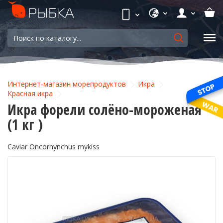
Интернет-магазин морепродуктов
Икра
Красная икра
Икра форели солёно-мороженая
(1 кг )
Caviar Oncorhynchus mykiss