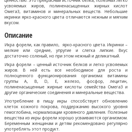
ценностью. Это прекрасный источник белка, полезных легко
усвояемых жиров, полиненасыщенных жирных кислот
Омега3, витаминов и минеральных веществ. Небольшие
икринки ярко-красного цвета отличаются нежным и мягким
вкусом.
Описание
Икра форели, как правило, ярко-красного цвета. Икринки –
мелкие или средние, упругие и слегка липкие. Вкус
достаточно соленый, но при этом нежный и деликатный.
Икра форели – ценный источник белков и легко усвояемых
жиров. В ней есть все необходимое для роста и
полноценного функционирования организма: витамины
группы А, B, D, E, железо, фосфор, лецитин,
полиненасыщенные жирные кислоты семейства Омега3 и
другие органические соединения и минеральные вещества.
Употребление в пищу икры способствует обновлению
клеток кожного покрова, поддержанию высокого уровня
гемоглобина, нормализации кровяного давления. Полезные
вещества из икры форели хорошо усваиваются организмом.
Беременным женщинам и детям рекомендовано регулярно
употреблять этот продукт.