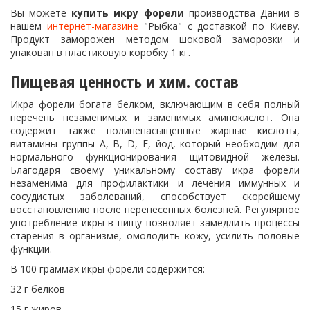
Вы можете
купить икру форели
производства Дании в
нашем
интернет-магазине
"Рыбка" с доставкой по Киеву.
Продукт заморожен методом шоковой заморозки и
упакован в пластиковую коробку 1 кг.
Пищевая ценность и хим. состав
Икра форели богата белком, включающим в себя полный
перечень незаменимых и заменимых аминокислот. Она
содержит также полиненасыщенные жирные кислоты,
витамины группы А, B, D, E, йод, который необходим для
нормального функционирования щитовидной железы.
Благодаря своему уникальному составу икра форели
незаменима для профилактики и лечения иммунных и
сосудистых заболеваний, способствует скорейшему
восстановлению после перенесенных болезней. Регулярное
употребление икры в пищу позволяет замедлить процессы
старения в организме, омолодить кожу, усилить половые
функции.
В 100 граммах икры форели содержится:
32 г белков
15 г жиров