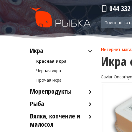
044 332
Икра
Интернет-мага
Икра 
Красная икра
Черная икра
Caviar Oncorhy
Прочая икра
Морепродукты
Рыба
Кальмары
Осьминоги
Вялка, копчение и
Рыба деликатесных сортов
Крабы
малосол
Рыба столовых сортов
Креветки