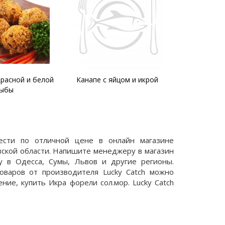
красной и белой
Канапе с яйцом и икрой
Салат с к
ыбы
рисом и к
рести по отличной цене в онлайн магазине
ской области. Напишите менеджеру в магазин
 в Одесса, Сумы, Львов и другие регионы.
товаров от производителя Lucky Catch можно
ние, купить Икра форели сол.мор. Lucky Catch