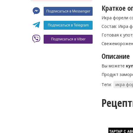
Макароны
Краткое о
Подписаться в Messenger
Вино
Икра форели со
Кофе
Белое вино
Подписаться в Telegram
Состав: Икра ф
Красное вино
Blaser
Готовая к упот
Подписаться в Viber
Свежеморожена
Описание
Вы можете
ку
Продукт замор
Теги:
икра фо
Рецеп