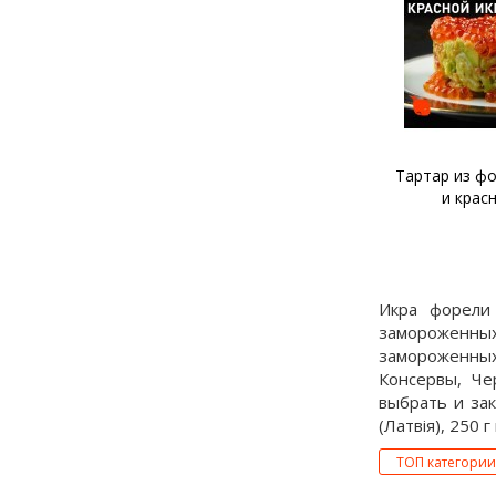
Тартар из лосося и щучьей
Тартар из фо
икры
и крас
Икра форели 
замороженных
замороженных
Консервы, Че
выбрать и зак
(Латвія), 250 г
ТОП категории