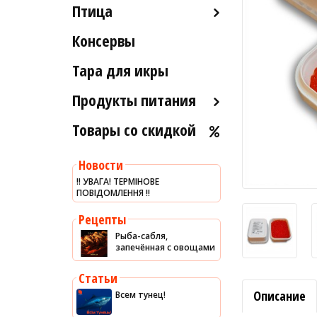
Птица
Икра вяленая
Лобстеры / Омары
Рыба вяленая и сушеная
Консервы
Индейка
Мидии
Рыба слабосоленая
Морской коктейль
Тара для икры
Рыба холодного и
Морские ежи
горячего копчения
Продукты питания
Мясо гребешка
Товары со скидкой
Оливковое масло
Рапаны
Хумус
Улитки
Новости
Уксус
Устрицы
‼️ УВАГА! ТЕРМІНОВЕ
ПОВІДОМЛЕННЯ ‼️
Сыры
Другое
Соусы
Рецепты
Рыба-сабля,
Сладости
запечённая с овощами
Рис
Статьи
Оливки
Описание
Всем тунец!
Мясные изделия