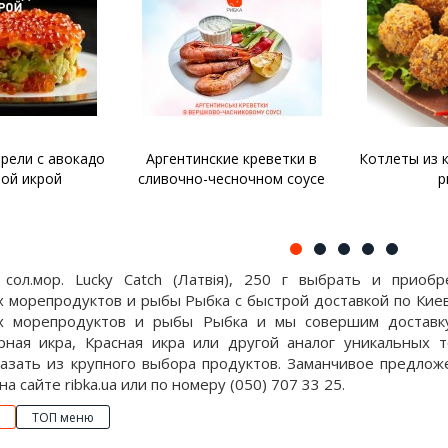
рели с авокадо
Аргентинские креветки в
Котлеты из 
ной икрой
сливочно-чесночном соусе
р
сол.мор. Lucky Catch (Латвія), 250 г выбрать и приоб
 морепродуктов и рыбы Рыбка с быстрой доставкой по Киев
 морепродуктов и рыбы Рыбка и мы совершим доставку
рная икра, Красная икра или другой аналог уникальных 
азать из крупного выбора продуктов. Заманчивое предложе
 на сайте ribka.ua или по номеру (050) 707 33 25.
ТОП меню