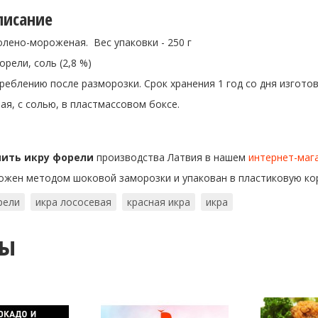
писание
лено-мороженая. Вес упаковки - 250 г
орели, соль (2,8 %)
реблению после разморозки. Срок хранения 1 год со дня изготов
я, с солью, в пластмассовом боксе.
пить икру форели
производства Латвия в нашем
интернет-маг
ожен методом шоковой заморозки и упакован в пластиковую кор
рели
икра лососевая
красная икра
икра
ты