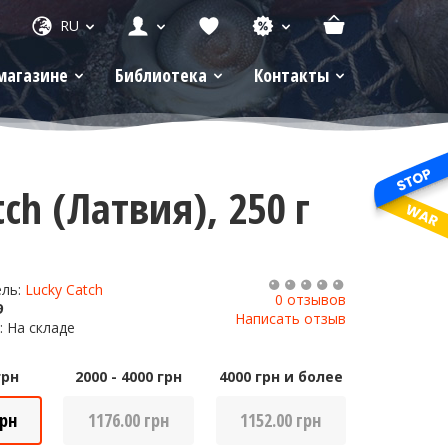
RU
магазине
Библиотека
Контакты
ch (Латвия), 250 г
ель:
Lucky Catch
0 отзывов
9
Написать отзыв
: На складе
грн
2000 - 4000 грн
4000 грн и более
грн
1176.00 грн
1152.00 грн