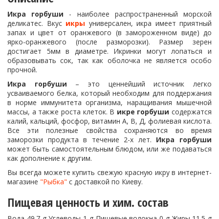
Икра горбуши
- наиболее распространенный морской
деликатес. Вкус
икры
универсален, икра имеет приятный
запах и цвет от оранжевого (в замороженном виде) до
ярко-оранжевого (после разморозки). Размер зерен
достигает 5мм в диаметре. Икринки могут лопаться и
образовывать сок, так как оболочка не является особо
прочной.
Икра горбуши
– это ценнейший источник легко
усваиваемого белка, который необходим для поддержания
в норме иммунитета организма, наращивания мышечной
массы, а также роста клеток. В
икре горбуши
содержатся
калий, кальций, фосфор, витамин А, В, Д, фолиевая кислота.
Все эти полезные свойства сохраняются во время
заморозки продукта в течение 2-х лет.
Икра горбуши
может быть самостоятельным блюдом, или же подаваться
как дополнение к другим.
Вы всегда можете купить свежую красную икру в интернет-
магазине
"Рыбка"
с доставкой по Киеву.
Пищевая ценность и хим. состав
Вода 49.7 g Углеводы 1 g Пищевые волокна 0 g Жиры 11.5 g